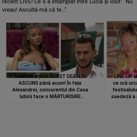
ce i-a spus artista suedeză în culise: „Nu am fost
pregătită...”
Emanuel a ținut ACEST DETALIU
LINE-UP U
ASCUNS până acum! În fața
ce oră urc
Alexandrei, concurentul din Casa
festivalul
Iubirii face o MĂRTURISIRE
suedeză a a
NEAȘTEPTATĂ despre mama sa:
s-a film
"I-am spus și ei în față, eu nu te
iubesc pentru că..."