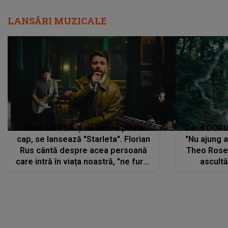
LANSĂRI MUZICALE
Când IUBIREA îți dă lumea peste
Când DORUL
cap, se lansează "Starleta". Florian
"Nu ajung 
Rus cântă despre acea persoană
Theo Rose 
care intră în viața noastră, "ne fură"
ascultă
toate PRIVIRILE, toate GÂNDURILE,
REGĂSIRI
tot UNIVERSUL și fără să ne dăm
trece pr
seama, ajunge să fie motivul
"Pentru t
pentru care zâmbim
departe 