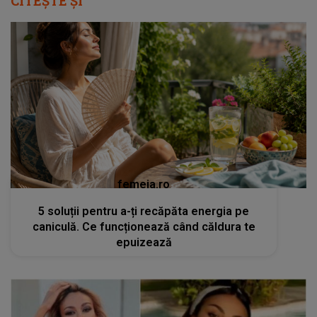
CITEȘTE ȘI
femeia.ro
5 soluții pentru a-ți recăpăta energia pe
caniculă. Ce funcționează când căldura te
epuizează