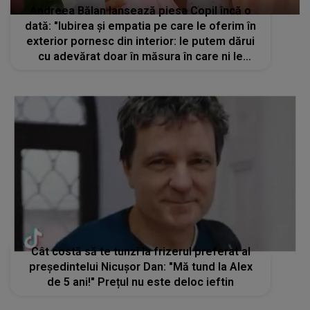
Andreea Bălan lansează piesa Copil încă o
dată: "Iubirea și empatia pe care le oferim în
exterior pornesc din interior: le putem dărui
cu adevărat doar în măsura în care ni le
oferim nouă"
Cât costă să te tunzi la frizerul preferat al
președintelui Nicușor Dan: "Mă tund la Alex
de 5 ani!" Prețul nu este deloc ieftin