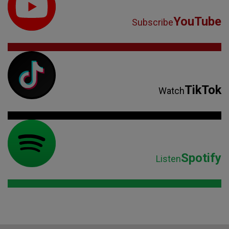
YouTube
Subscribe
TikTok
Watch
Spotify
Listen