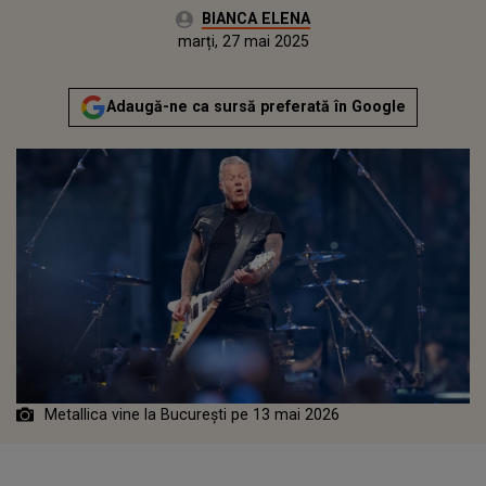
Autor:
BIANCA ELENA
Publicat:
marți, 27 mai 2025
Actualizat:
marți, 27 mai 2025
Adaugă-ne ca sursă preferată în Google
Metallica vine la București pe 13 mai 2026