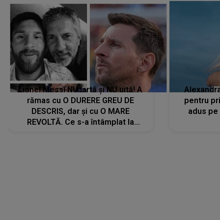
Lionel Messi NU iartă și NU uită! A
Alexandr
rămas cu O DURERE GREU DE
pentru pr
DESCRIS, dar și cu O MARE
adus pe 
REVOLTĂ. Ce s-a întâmplat la
ÎNMORMÂNTAREA tatălui său l-a
făcut să ia o DECIZIE DRASTICĂ