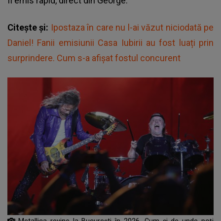
fi emis rapid, direct din George.
Citește și:
Ipostaza în care nu l-ai văzut niciodată pe
Daniel! Fanii emisiunii Casa Iubirii au fost luați prin
surprindere. Cum s-a afișat fostul concurent
Metallica revine la București în 2026. Cum și de unde poți