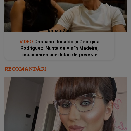
încununarea unei Iubiri de poveste
RECOMANDĂRI
Dana Roba, față nouă, viață nouă! Detalii
despre intervenția estetică prin care a trecut
recent