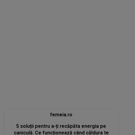
femeia.ro
5 soluții pentru a-ți recăpăta energia pe
caniculă. Ce funcționează când căldura te
epuizează