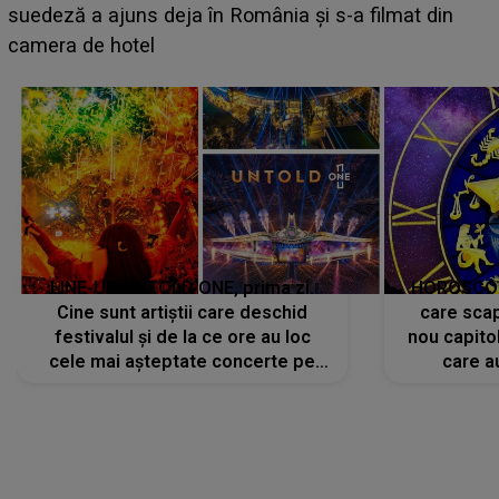
LINE-UP UNTOLD ONE, prima zi.
HOROSCOP 
Cine sunt artiștii care deschid
care scap
festivalul și de la ce ore au loc
nou capitol
cele mai așteptate concerte pe
care a
scena principală?
perioadă 
CONECTEAZĂ-TE CU NOI