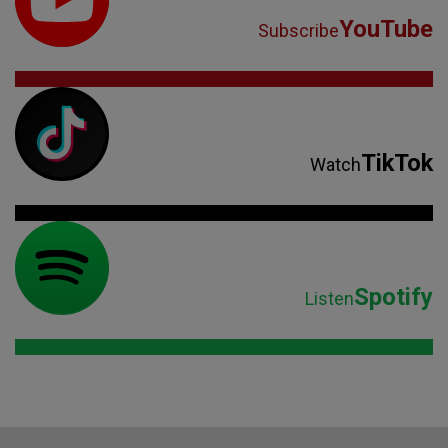
Spotify
Listen
Parteneri: