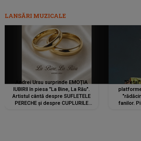
Andrei Ursu surprinde EMOȚIA
"Petal"
IUBIRII în piesa "La Bine, La Rău".
platforme
Artistul cântă despre SUFLETELE
"rădăci
PERECHE și despre CUPLURILE
fanilor. 
care aleg să meargă împreună pe
Arian
același drum, INDIFERENT DE CE LE
ascultă
REZERVĂ VIAȚA
DIVERTISMENT