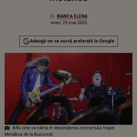
Autor:
BIANCA ELENA
Publicat:
vineri, 23 mai 2025
Actualizat:
vineri, 23 mai 2025
Adaugă-ne ca sursă preferată în Google
Află cine va cânta în deschiderea concertului trupei
Metallica de la București