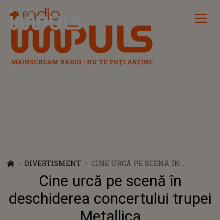
Radio Impuls
DIVERTISMENT
CINE URCĂ PE SCENĂ ÎN
DESCHIDEREA CONCERTULUI
Cine urcă pe scenă în
TRUPEI METALLICA
deschiderea concertului trupei
Metallica