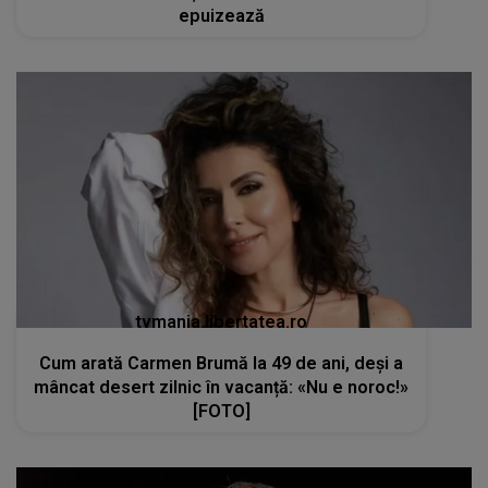
tvmania.libertatea.ro
Cum arată Carmen Brumă la 49 de ani, deși a
mâncat desert zilnic în vacanță: «Nu e noroc!»
[FOTO]