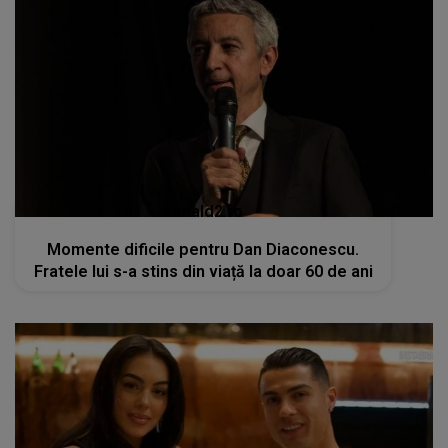
kanald2.ro
Momente dificile pentru Dan Diaconescu.
Fratele lui s-a stins din viață la doar 60 de ani
kanald2.ro
VIDEO
Cristiano Ronaldo și Georgina
Rodriguez: Nunta de vis în Madeira,