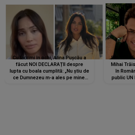
Cu lacrimi în ochi, Alina Pușcău a
REVEDERE
făcut NOI DECLARAȚII despre
Mihai Trăis
lupta cu boala cumplită: „Nu știu de
în Români
ce Dumnezeu m-a ales pe mine.
public UN
Am cancer la sân, am intrat în
"Nu știu ce
metastază...”
LANSĂRI MUZICALE