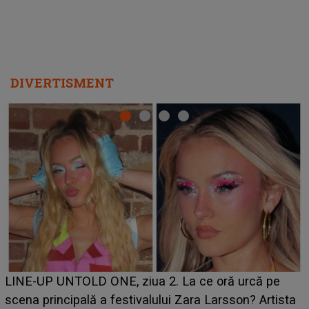
Ce a dezvăluit noua concurentă din "Casa Iubirii" l-a
luat prin surprindere pe Emanuel. CINE ESTE
BĂIATUL VIZAT de Alexandra?! Aflându-se în fața
faptului împlinit, A RECUNOSCUT IMEDIAT: "Am
avut..."