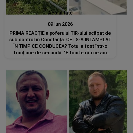
Actualitate
09 iun 2026
PRIMA REACȚIE a şoferului TIR-ului scăpat de
sub control în Constanța. CE I S-A ÎNTÂMPLAT
ÎN TIMP CE CONDUCEA? Totul a fost într-o
fracţiune de secundă: "E foarte rău ce am
făcut şi e periculos. Nu m-am putut controla
nici pe mine. Îmi aduc aminte că..."