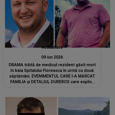
Actualitate
09 iun 2026
DRAMA trăită de medicul rezident găsit mort
în baia Spitalului Floreasca în urmă cu două
săptămâni. EVENIMENTUL CARE I-A MARCAT
FAMILIA și DETALIUL DUREROS care explică
suferința din ultimele zile: "Nimic nu te
pregătește pentru momentul în care..."