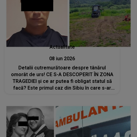
Actualitate
08 iun 2026
Detalii cutremurătoare despre tânărul
omorât de urs! CE S-A DESCOPERIT ÎN ZONA
TRAGEDIEI și ce ar putea fi obligat statul să
facă? Este primul caz din Sibiu în care s-ar
putea cere această măsură drastică: "Toate
lucrurile pe care le avea de..."