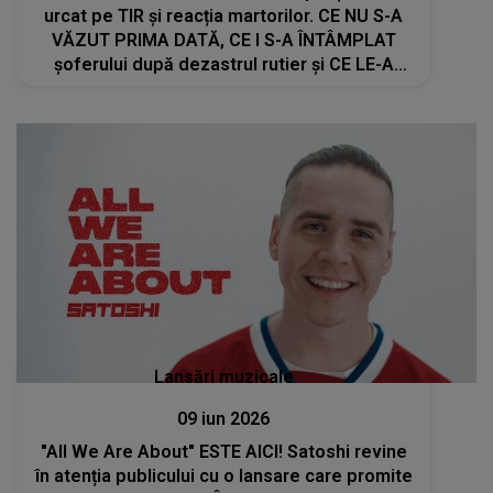
urcat pe TIR și reacția martorilor. CE NU S-A
VĂZUT PRIMA DATĂ, CE I S-A ÎNTÂMPLAT
șoferului după dezastrul rutier și CE LE-A
RECUNOSCUT anchetatorilor: "Dă-i cu spray!
Dă-i una la coaste! Înmoaie-l, f..."
Lansări muzicale
09 iun 2026
"All We Are About" ESTE AICI! Satoshi revine
în atenția publicului cu o lansare care promite