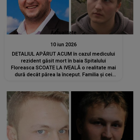
Actualitate
10 iun 2026
DETALIUL APĂRUT ACUM în cazul medicului
rezident găsit mort în baia Spitalului
Floreasca SCOATE LA IVEALĂ o realitate mai
dură decât părea la început. Familia și cei
apropiați trec prin momente întunecate după
cele aflate: "A făcut lucrul acesta din..."