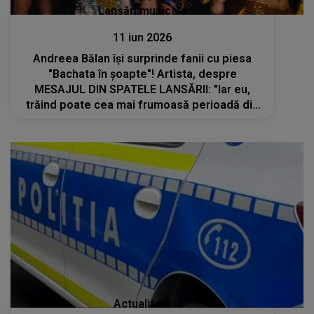
Lansări muzicale
11 iun 2026
Andreea Bălan își surprinde fanii cu piesa
"Bachata în șoapte"! Artista, despre
MESAJUL DIN SPATELE LANSĂRII: "Iar eu,
trăind poate cea mai frumoasă perioadă din
viața mea, simt că această piesă descrie
perfect pasiunea, emoția și bucuria pe care
le port
Actualitate