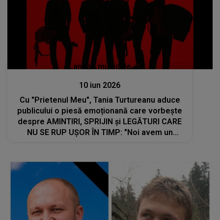
Lansări muzicale
10 iun 2026
Cu "Prietenul Meu", Tania Turtureanu aduce
publicului o piesă emoționană care vorbește
despre AMINTIRI, SPRIJIN și LEGĂTURI CARE
NU SE RUP UȘOR ÎN TIMP: "Noi avem un
prieten comun. Ghiciți care? Indiciu: ne adună
împreună de..."