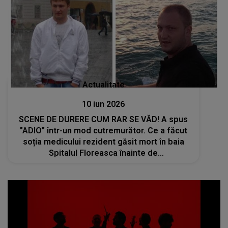
Actualitate
10 iun 2026
SCENE DE DURERE CUM RAR SE VĂD! A spus
"ADIO" într-un mod cutremurător. Ce a făcut
soția medicului rezident găsit mort în baia
Spitalul Floreasca înainte de
ÎNMORMÂNTARE: "De acolo de unde ești să ai
grijă de copiii tăi, atâta te mai rog, ei erau..."