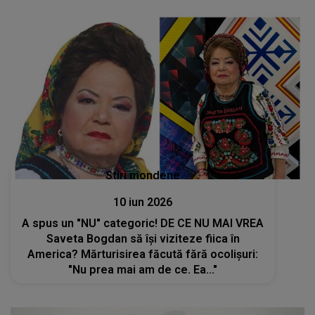
sfâșietoare. Ce s-a întâmplat în curtea
bisericii
Stiri mondene
10 iun 2026
A spus un "NU" categoric! DE CE NU MAI VREA
Saveta Bogdan să își viziteze fiica în
America? Mărturisirea făcută fără ocolișuri:
"Nu prea mai am de ce. Ea..."