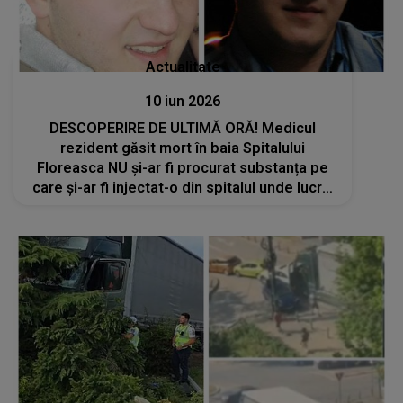
Actualitate
10 iun 2026
DESCOPERIRE DE ULTIMĂ ORĂ! Medicul
rezident găsit mort în baia Spitalului
Floreasca NU și-ar fi procurat substanța pe
care și-ar fi injectat-o din spitalul unde lucra.
DE UNDE A FĂCUT ROST DE EA: "Se vedea pe
el că..."