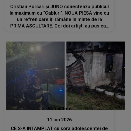
Cristian Porcari și JUNO conectează publicul
la maximum cu "Cabluri". NOUA PIESĂ vine cu
un refren care îți rămâne în minte de la
PRIMA ASCULTARE. Cei doi artiști au pus cap
la cap RITM și ENERGIE: "Sperăm să vă
conectați la piesa asta cum am..."
Actualitate
11 iun 2026
CE S-A ÎNTÂMPLAT cu sora adolescentei de