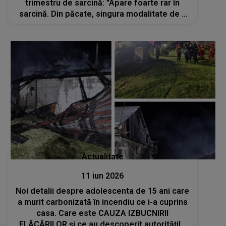
trimestru de sarcină: "Apare foarte rar în
sarcină. Din păcate, singura modalitate de a
naște copilul în..."
Actualitate
11 iun 2026
Noi detalii despre adolescenta de 15 ani care
a murit carbonizată în incendiu ce i-a cuprins
casa. Care este CAUZA IZBUCNIRII
FLĂCĂRILOR și ce au descoperit autoritățile