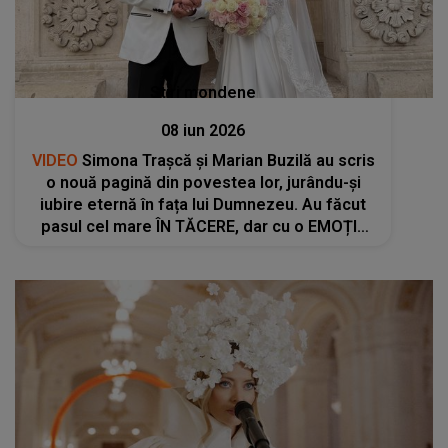
Stiri mondene
08 iun 2026
VIDEO
Simona Trașcă și Marian Buzilă au scris
o nouă pagină din povestea lor, jurându-și
iubire eternă în fața lui Dumnezeu. Au făcut
pasul cel mare ÎN TĂCERE, dar cu o EMOȚIE
COPLEȘITOARE. Imaginile care au apărut
după ce s-au căsătorit religios