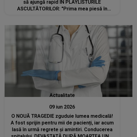
să ajungă rapid ÎN PLAYLISTURILE
ASCULTĂTORILOR: "Prima mea piesă în
engleză. Am scris-o în aprilie cu o dorință
puternică de a cânta ceva simplu și înălțător"
Actualitate
09 iun 2026
O NOUĂ TRAGEDIE zguduie lumea medicală!
A fost sprijin pentru mii de pacienți, iar acum
lasă în urmă regrete și amintiri. Conducerea
spitalului, DEVASTATĂ DUPĂ MOARTEA UNUI