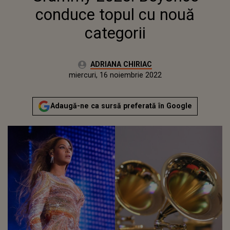
conduce topul cu nouă
categorii
Autor:
ADRIANA CHIRIAC
Publicat:
miercuri, 16 noiembrie 2022
Actualizat:
miercuri, 16 noiembrie 2022
Adaugă-ne ca sursă preferată în Google