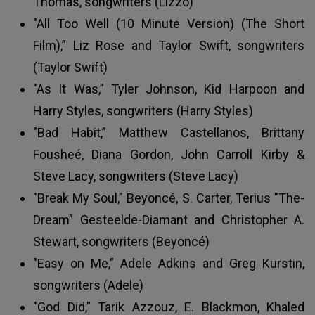
Thomas, songwriters (Lizzo)
"All Too Well (10 Minute Version) (The Short
Film),” Liz Rose and Taylor Swift, songwriters
(Taylor Swift)
"As It Was,” Tyler Johnson, Kid Harpoon and
Harry Styles, songwriters (Harry Styles)
"Bad Habit,” Matthew Castellanos, Brittany
Fousheé, Diana Gordon, John Carroll Kirby &
Steve Lacy, songwriters (Steve Lacy)
"Break My Soul,” Beyoncé, S. Carter, Terius "The-
Dream” Gesteelde-Diamant and Christopher A.
Stewart, songwriters (Beyoncé)
"Easy on Me,” Adele Adkins and Greg Kurstin,
songwriters (Adele)
"God Did,” Tarik Azzouz, E. Blackmon, Khaled