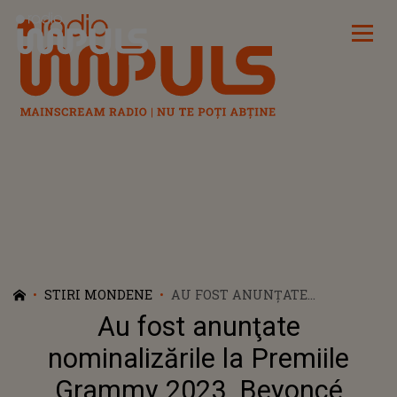
Radio Impuls
STIRI MONDENE
AU FOST ANUNŢATE
NOMINALIZĂRILE LA PREMIILE
Au fost anunţate
GRAMMY 2023. BEYONCÉ
CONDUCE TOPUL CU NOUĂ
nominalizările la Premiile
CATEGORII
Grammy 2023. Beyoncé