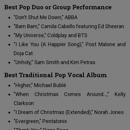
Best Pop Duo or Group Performance
"Don’t Shut Me Down,” ABBA
"Bam Bam,” Camila Cabello featuring Ed Sheeran
"My Universe,” Coldplay and BTS
"I Like You (A Happier Song),” Post Malone and
Doja Cat
"Unholy,” Sam Smith and Kim Petras
Best Traditional Pop Vocal Album
"Higher,” Michael Bublé
"When Christmas Comes Around…,” Kelly
Clarkson
"I Dream of Christmas (Extended),” Norah Jones
"Evergreen,” Pentatonix