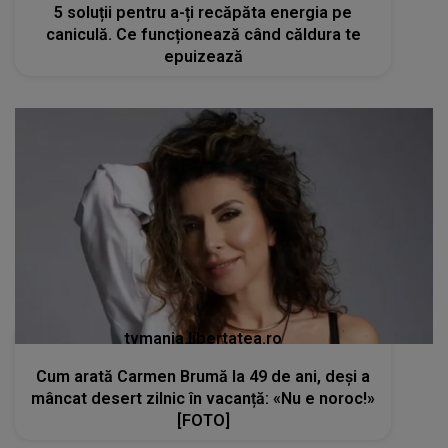
5 soluții pentru a-ți recăpăta energia pe
caniculă. Ce funcționează când căldura te
epuizează
tvmania.libertatea.ro
Cum arată Carmen Brumă la 49 de ani, deși a
mâncat desert zilnic în vacanță: «Nu e noroc!»
[FOTO]