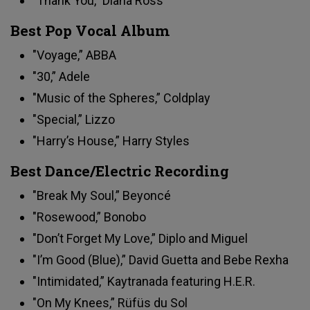
"Thank You,” Diana Ross
Best Pop Vocal Album
"Voyage,” ABBA
"30,” Adele
"Music of the Spheres,” Coldplay
"Special,” Lizzo
"Harry’s House,” Harry Styles
Best Dance/Electric Recording
"Break My Soul,” Beyoncé
"Rosewood,” Bonobo
"Don’t Forget My Love,” Diplo and Miguel
"I’m Good (Blue),” David Guetta and Bebe Rexha
"Intimidated,” Kaytranada featuring H.E.R.
"On My Knees,” Rüfüs du Sol