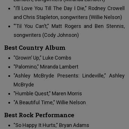
"I’ll Love You Till The Day I Die,” Rodney Crowell
and Chris Stapleton, songwriters (Willie Nelson)
"‘Til You Can’t,” Matt Rogers and Ben Stennis,
songwriters (Cody Johnson)
Best Country Album
"Growin’ Up,” Luke Combs
"Palomino,” Miranda Lambert
"Ashley McBryde Presents: Lindeville,” Ashley
McBryde
"Humble Quest,” Maren Morris
"A Beautiful Time,” Willie Nelson
Best Rock Performance
"So Happy It Hurts,” Bryan Adams