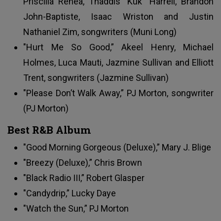
Priscilla Renea, Thaddis "Kuk” Harrell, Brandon
John-Baptiste, Isaac Wriston and Justin
Nathaniel Zim, songwriters (Muni Long)
"Hurt Me So Good,” Akeel Henry, Michael
Holmes, Luca Mauti, Jazmine Sullivan and Elliott
Trent, songwriters (Jazmine Sullivan)
"Please Don’t Walk Away,” PJ Morton, songwriter
(PJ Morton)
Best R&B Album
"Good Morning Gorgeous (Deluxe),” Mary J. Blige
"Breezy (Deluxe),” Chris Brown
"Black Radio III,” Robert Glasper
"Candydrip,” Lucky Daye
"Watch the Sun,” PJ Morton