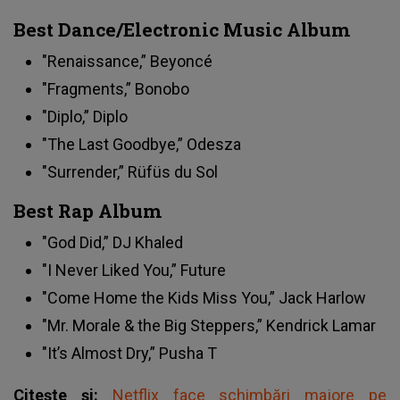
Best Dance/Electronic Music Album
"Renaissance,” Beyoncé
"Fragments,” Bonobo
"Diplo,” Diplo
"The Last Goodbye,” Odesza
"Surrender,” Rüfüs du Sol
Best Rap Album
"God Did,” DJ Khaled
"I Never Liked You,” Future
"Come Home the Kids Miss You,” Jack Harlow
"Mr. Morale & the Big Steppers,” Kendrick Lamar
"It’s Almost Dry,” Pusha T
Citește și:
Netflix face schimbări majore pe