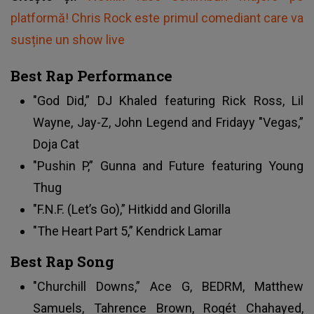
platformă! Chris Rock este primul comediant care va
susține un show live
Best Rap Performance
"God Did,” DJ Khaled featuring Rick Ross, Lil
Wayne, Jay-Z, John Legend and Fridayy "Vegas,”
Doja Cat
"Pushin P,” Gunna and Future featuring Young
Thug
"F.N.F. (Let’s Go),” Hitkidd and Glorilla
"The Heart Part 5,” Kendrick Lamar
Best Rap Song
"Churchill Downs,” Ace G, BEDRM, Matthew
Samuels, Tahrence Brown, Rogét Chahayed,