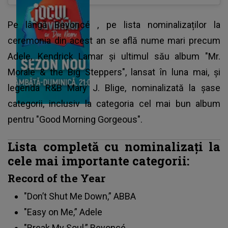
Pe lângă
Beyoncé
, pe lista nominalizaților la
ceremonia din acest an se află nume mari precum
Adele, Kendrick Lamar și ultimul său album "Mr.
Morale & the Big Steppers", lansat în luna mai, și
legenda R&B Mary J. Blige, nominalizată la șase
categorii, inclusiv la categoria cel mai bun album
pentru "Good Morning Gorgeous".
Lista completă cu nominalizaţi la
cele mai importante categorii:
Record of the Year
"Don’t Shut Me Down,” ABBA
"Easy on Me,” Adele
"Break My Soul,” Beyoncé