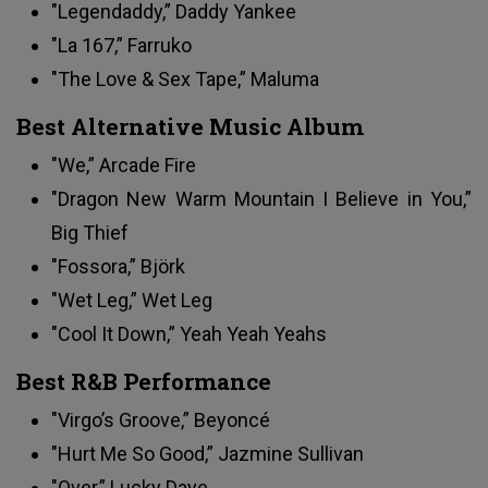
"Legendaddy,” Daddy Yankee
"La 167,” Farruko
"The Love & Sex Tape,” Maluma
Best Alternative Music Album
"We,” Arcade Fire
"Dragon New Warm Mountain I Believe in You,”
Big Thief
"Fossora,” Björk
"Wet Leg,” Wet Leg
"Cool It Down,” Yeah Yeah Yeahs
Best R&B Performance
"Virgo’s Groove,” Beyoncé
"Hurt Me So Good,” Jazmine Sullivan
"Over,” Lucky Daye