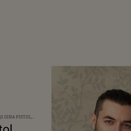
ȘI GINA PISTOL,
ȚI DE BOTEZUL
ol,
 S-A AFLAT CINE VOR FI