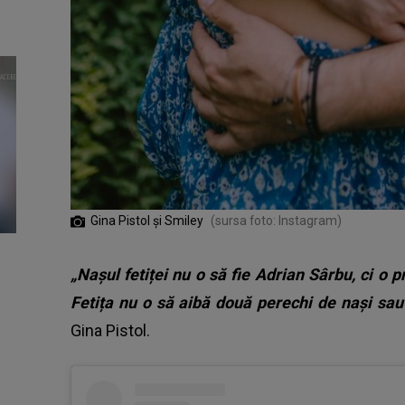
Gina Pistol și Smiley
(sursa foto: Instagram)
„Nașul fetiței nu o să fie Adrian Sârbu, ci o p
Fetița nu o să aibă două perechi de nași sa
Gina Pistol.