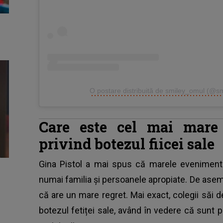
O postare distribuită de smiley_omul (@s
Care este cel mai mare 
privind botezul fiicei sale
Gina Pistol a mai spus că marele eveniment v
numai familia și persoanele apropiate. De ase
că are un mare regret. Mai exact, colegii săi d
botezul fetiței sale, având în vedere că sunt p