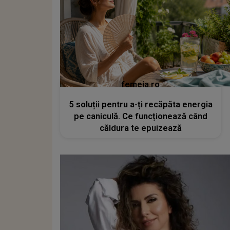
femeia.ro
5 soluții pentru a-ți recăpăta energia
pe caniculă. Ce funcționează când
căldura te epuizează