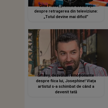
Gina Pistol, primele declarații
despre retragerea din televiziune:
„Totul devine mai dificil”
Smiley, dezvăluiri emoționante
despre fiica lui, Josephine! Viața
artistul s-a schimbat de când a
devenit tată