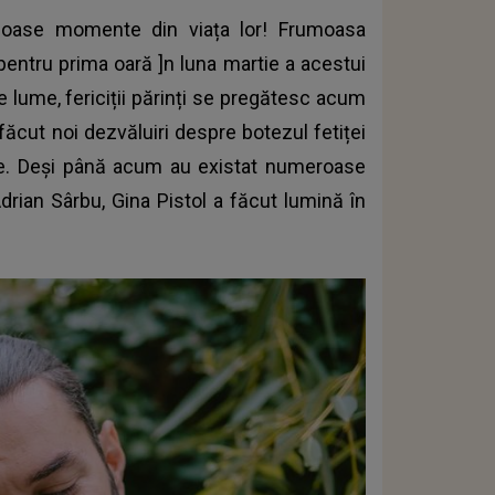
umoase momente din viața lor! Frumoasa
 pentru prima oară ]n luna martie a acestui
e lume, fericiții părinți se pregătesc acum
făcut noi dezvăluiri despre botezul fetiței
hine. Deși până acum au existat numeroase
Adrian Sârbu, Gina Pistol a făcut lumină în