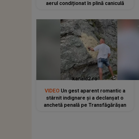
aerul condiționat în plină caniculă
kanald2.ro
VIDEO
Un gest aparent romantic a
stârnit indignare și a declanșat o
anchetă penală pe Transfăgărășan