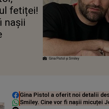
ICUȚEI JOSEPHINE
l fetiței!
i nașii
e
Gina Pistol și Smiley
DISTRIBUIE ARTICOLUL
Gina Pistol a oferit noi detalii des
Smiley. Cine vor fi nașii micuței 