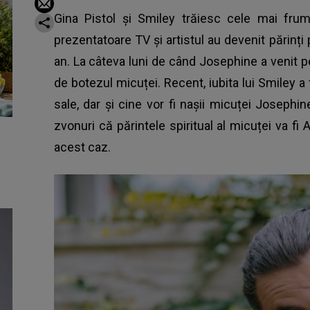
Gina Pistol și Smiley trăiesc cele mai fr
prezentatoare TV și artistul au devenit părinți
an. La câteva luni de când Josephine a venit p
de botezul micuței. Recent, iubita lui Smiley a 
sale, dar și cine vor fi nașii micuței Josep
zvonuri că părintele spiritual al micuței va fi 
acest caz.