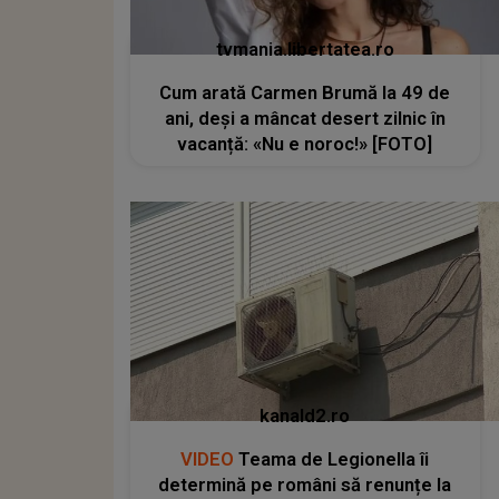
tvmania.libertatea.ro
Cum arată Carmen Brumă la 49 de
ani, deși a mâncat desert zilnic în
vacanță: «Nu e noroc!» [FOTO]
kanald2.ro
VIDEO
Teama de Legionella îi
determină pe români să renunțe la