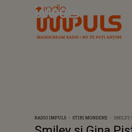
Radio Impuls
RADIO IMPULS
STIRI MONDENE
SMILEY 
PREGĂTI
Smiley și Gina Pist
FETIȚEI!