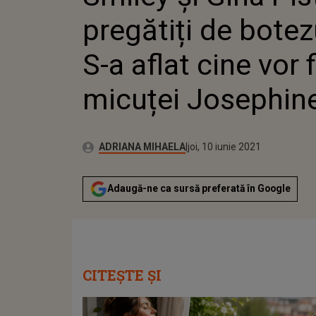
NAȘII M
pregătiți de botezu
S-a aflat cine vor f
micuței Josephin
Publicat:
Autor:
joi, 10 iunie 2021
Actualizat:
ADRIANA MIHAELA
joi, 10 iunie 2021
Adaugă-ne ca sursă preferată în Google
CITEȘTE ȘI