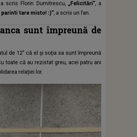
 a scris Florin Dumitrescu,
„Felicitări”
, a
 parinti tare misto! :)”
, a scris un fan.
Bianca sunt împreună de
tatul de 12” că el și soția sa sunt împreună
Cu toate că au rezistat greu, acei patru ani
lidarea relației lor.