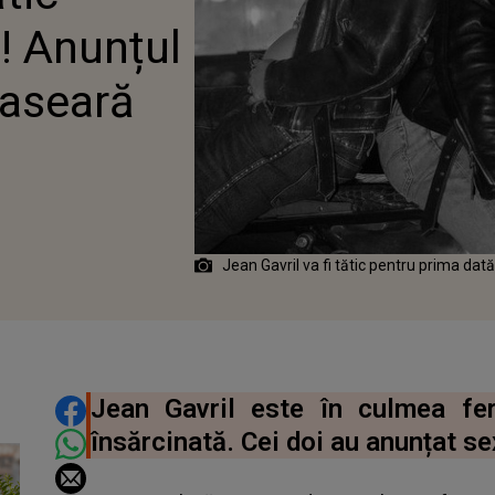
ASEARĂ
! Anunțul
 aseară
Jean Gavril va fi tătic pentru prima dat
DISTRIBUIE ARTICOLUL
Jean Gavril este în culmea feri
însărcinată. Cei doi au anunțat se