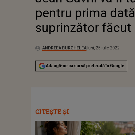
FĂCUT 
pentru prima dată
suprinzător făcut
Publicat:
Autor:
joi, 27 mai 2021
Actualizat:
ANDREEA BURGHELEA
luni, 25 iulie 2022
Adaugă-ne ca sursă preferată în Google
CITEȘTE ȘI