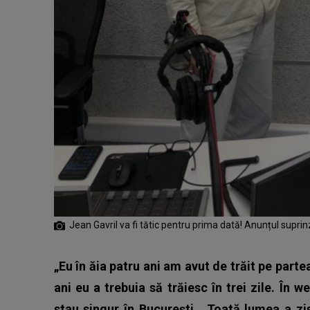
Jean Gavril va fi tătic pentru prima dată! Anunțul supri
„Eu în ăia patru ani am avut de trăit pe partea
ani eu a trebuia să trăiesc în trei zile. În
stau singur în București.
Toată lumea a zis