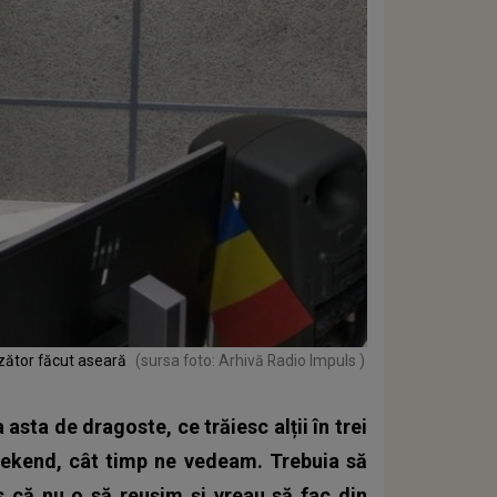
nzător făcut aseară
(sursa foto: Arhivă Radio Impuls )
 asta de dragoste, ce trăiesc alții în trei
 weekend, cât timp ne vedeam. Trebuia să
 că nu o să reușim și vreau să fac din