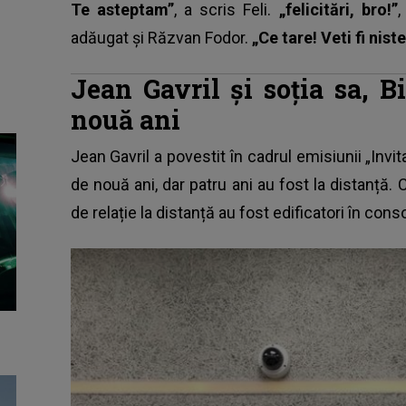
Te asteptam”
, a scris Feli.
„felicitări, bro!”
,
adăugat și Răzvan Fodor.
„Ce tare! Veti fi niste
Jean Gavril și soția sa, 
nouă ani
Jean Gavril a povestit în cadrul emisiunii „Invi
de nouă ani, dar patru ani au fost la distanță. 
de relație la distanță au fost edificatori în conso