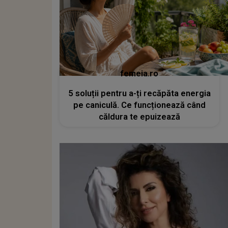
femeia.ro
5 soluții pentru a-ți recăpăta energia
pe caniculă. Ce funcționează când
căldura te epuizează