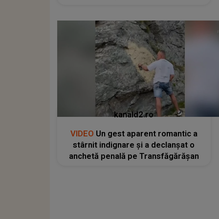
kanald2.ro
VIDEO
Un gest aparent romantic a
stârnit indignare și a declanșat o
anchetă penală pe Transfăgărășan