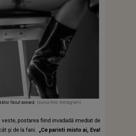
nzător făcut aseară
(sursa foto: Instagram)
 veste, postarea fiind invadadă imediat de
 cât și de la fani.
„Ce parinti misto ai, Eva!