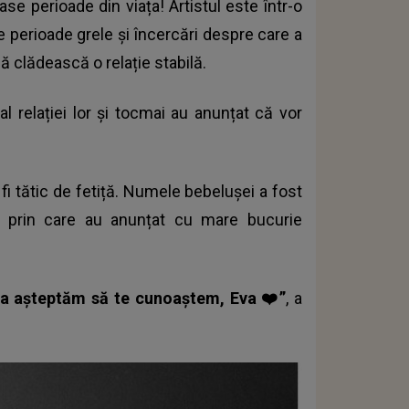
se perioade din viața! Artistul este într-o
e perioade grele și încercări despre care a
 să clădească o relație stabilă.
al relației lor și tocmai au anunțat că vor
 fi tătic de fetiță. Numele bebelușei a fost
m prin care au anunțat cu mare bucurie
 abia așteptăm să te cunoaștem, Eva ❤️”
, a