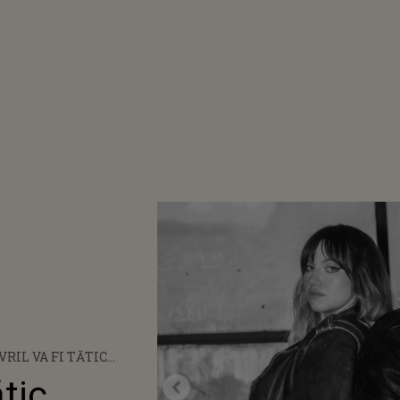
VRIL VA FI TĂTIC
 PRIMA DATĂ!
ătic
L SUPRINZĂTOR