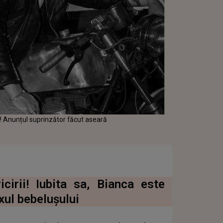
ă! Anunțul suprinzător făcut aseară
cirii! Iubita sa, Bianca este
xul bebelușului