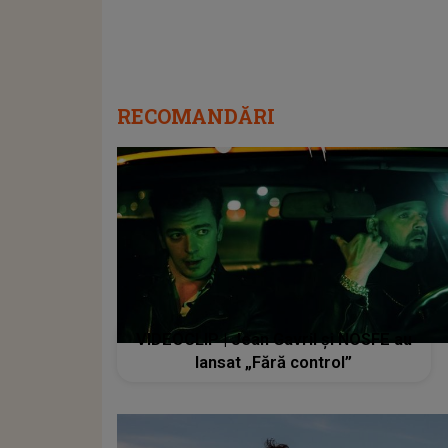
RECOMANDĂRI
VIDEOCLIP | Jean Gavril și NOSFE au
lansat „Fără control”