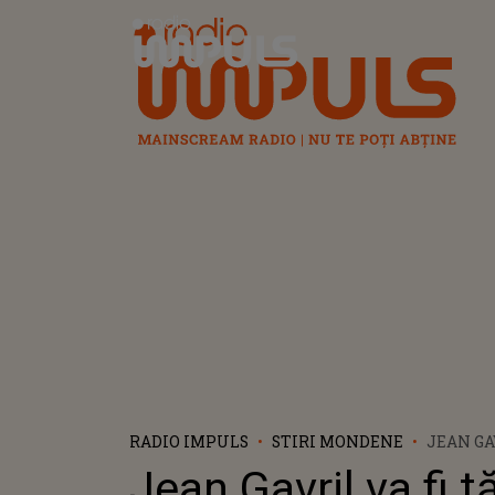
Radio Impuls
RADIO IMPULS
STIRI MONDENE
JEAN GA
PENTRU
Jean Gavril va fi t
ANUNȚU