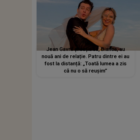
Jean Gavril și soția sa, Bianca, au
nouă ani de relație. Patru dintre ei au
fost la distanță: „Toată lumea a zis
că nu o să reușim”