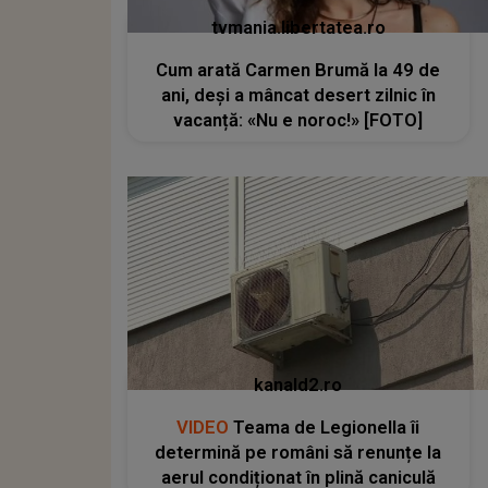
tvmania.libertatea.ro
Cum arată Carmen Brumă la 49 de
ani, deși a mâncat desert zilnic în
vacanță: «Nu e noroc!» [FOTO]
kanald2.ro
VIDEO
Teama de Legionella îi
determină pe români să renunțe la
aerul condiționat în plină caniculă