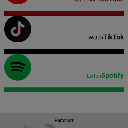
TikTok
Watch
Spotify
Listen
Parteneri: