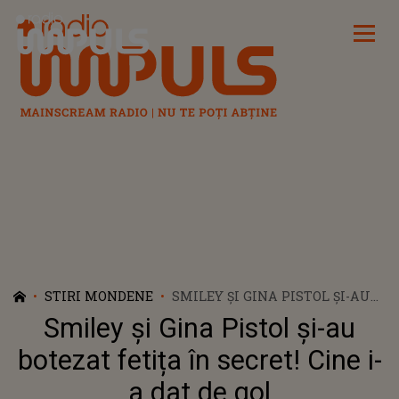
Radio Impuls
STIRI MONDENE
SMILEY ȘI GINA PISTOL ȘI-AU
BOTEZAT FETIȚA ÎN SECRET!
Smiley și Gina Pistol și-au
CINE I-A DAT DE GOL
botezat fetița în secret! Cine i-
a dat de gol