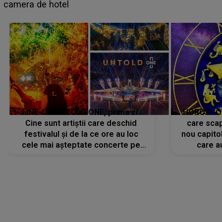
faptului împlinit, A RECUNOSCUT IMEDIAT: "Am
avut..."
LINE-UP UNTOLD ONE, prima zi.
HOROSCOP 
Cine sunt artiștii care deschid
care scap
festivalul și de la ce ore au loc
nou capitol
cele mai așteptate concerte pe
care a
scena principală?
perioadă 