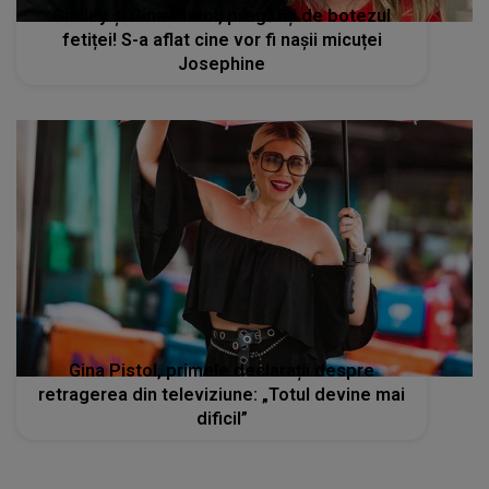
Smiley și Gina Pistol, pregătiți de botezul
fetiței! S-a aflat cine vor fi nașii micuței
Josephine
Gina Pistol, primele declarații despre
retragerea din televiziune: „Totul devine mai
dificil”