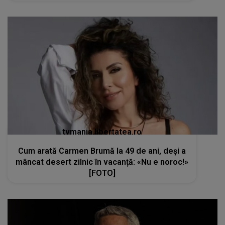
tvmania.libertatea.ro
Cum arată Carmen Brumă la 49 de ani, deși a
mâncat desert zilnic în vacanță: «Nu e noroc!»
[FOTO]