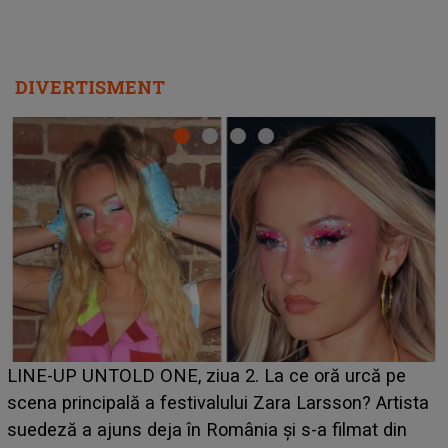
DIVERTISMENT
Ce a dezvăluit noua concurentă din "Casa Iubirii" l-a
luat prin surprindere pe Emanuel. CINE ESTE
BĂIATUL VIZAT de Alexandra?! Aflându-se în fața