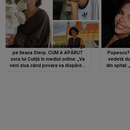
MESAJUL care a făcut-o să plângă
CE SE Î
pe Ileana Sterp. CUM A APĂRUT
Popescu?
sora lui Culiță în mediul online: „Va
vedetă du
veni ziua când povara va dispărea,
din spital:
iar lacrimile...”