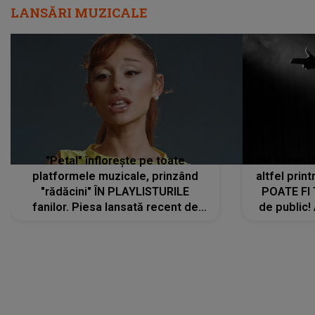
LANSĂRI MUZICALE
"Petal" înflorește pe toate
De această 
platformele muzicale, prinzând
altfel prin
"rădăcini" ÎN PLAYLISTURILE
POATE FI
fanilor. Piesa lansată recent de
de public!
Ariana Grande îi face pe
a lansat V
ascultători SĂ O ASCULTE PE
REPEAT