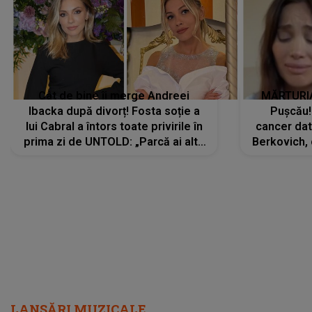
Cât de bine îi merge Andreei
MĂRTURIA
Ibacka după divorț! Fosta soție a
Pușcău!
lui Cabral a întors toate privirile în
cancer dato
prima zi de UNTOLD: „Parcă ai altă
Berkovich, 
strălucire, emani putere,
accident ru
încredere, siguranță...”
Dacă nu 
LANSĂRI MUZICALE