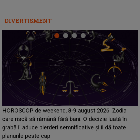
DIVERTISMENT
Emanuel a ținut ACEST DETALIU ASCUNS până
acum! În fața Alexandrei, concurentul din Casa Iubirii
face o MĂRTURISIRE NEAȘTEPTATĂ despre mama
sa: "I-am spus și ei în față, eu nu te iubesc pentru