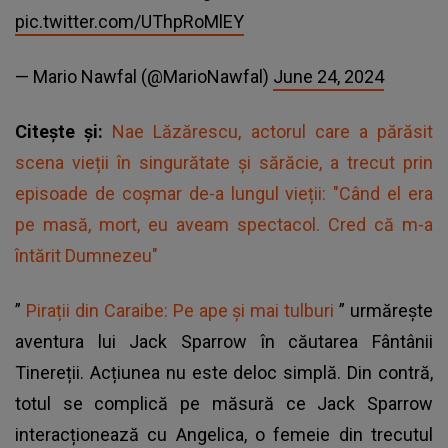
pic.twitter.com/UThpRoMlEY
— Mario Nawfal (@MarioNawfal)
June 24, 2024
Citește și:
Nae Lăzărescu, actorul care a părăsit
scena vieții în singurătate și sărăcie, a trecut prin
episoade de coșmar de-a lungul vieții: "Când el era
pe masă, mort, eu aveam spectacol. Cred că m-a
întărit Dumnezeu"
”
Pirații din Caraibe: Pe ape și mai tulburi
” urmărește
aventura lui Jack Sparrow în căutarea Fântânii
Tinereții. Acțiunea nu este deloc simplă. Din contră,
totul se complică pe măsură ce Jack Sparrow
interacționează cu Angelica, o femeie din trecutul