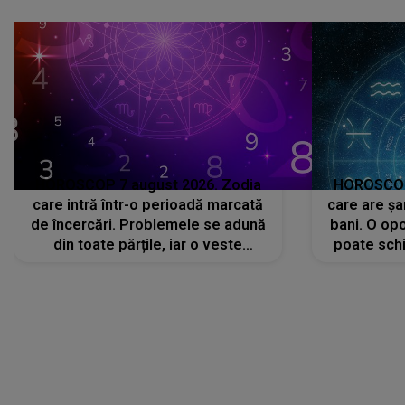
că..."
HOROSCOP 7 august 2026. Zodia
HOROSCOP 
care intră într-o perioadă marcată
care are șa
de încercări. Problemele se adună
bani. O opo
din toate părțile, iar o veste
poate schi
neașteptată îi dă planurile peste
la
cap