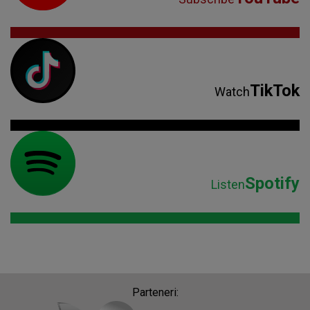
TikTok
Watch
Spotify
Listen
Parteneri: