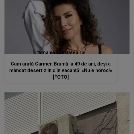
tvmania.libertatea.ro
Cum arată Carmen Brumă la 49 de ani, deși a
mâncat desert zilnic în vacanță: «Nu e noroc!»
[FOTO]