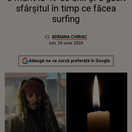
sfârșitul în timp ce făcea
surfing
Autor:
ADRIANA CHIRIAC
Publicat:
luni, 24 iunie 2024
Actualizat:
luni, 24 iunie 2024
Adaugă-ne ca sursă preferată în Google