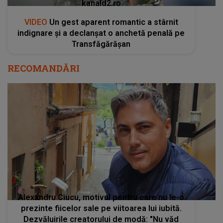
kanald2.ro
VIDEO
Un gest aparent romantic a stârnit
indignare și a declanșat o anchetă penală pe
Transfăgărășan
RECOMANDĂRI
Alexandru Ciucu, motivul pentru care nu le-o
prezinte fiicelor sale pe viitoarea lui iubită.
Dezvăluirile creatorului de modă: "Nu văd