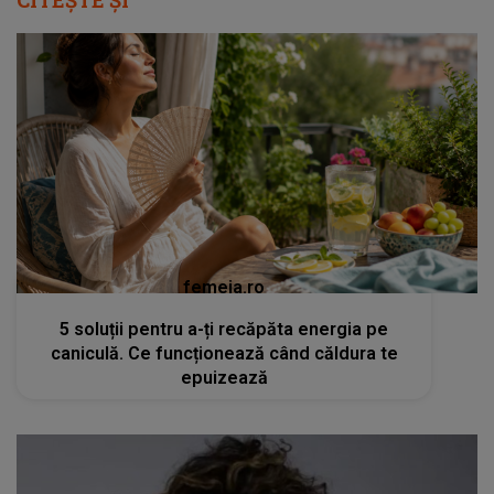
CITEȘTE ȘI
femeia.ro
5 soluții pentru a-ți recăpăta energia pe
caniculă. Ce funcționează când căldura te
epuizează