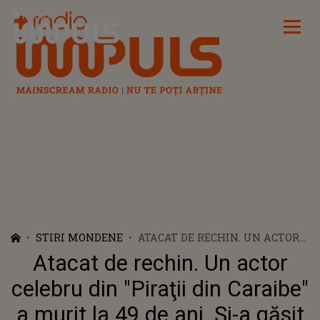
Radio Impuls
STIRI MONDENE
ATACAT DE RECHIN. UN ACTOR
CELEBRU DIN "PIRAŢII DIN
Atacat de rechin. Un actor
CARAIBE" A MURIT LA 49 DE
ANI. ȘI-A GĂSIT SFÂRȘITUL ÎN
celebru din "Piraţii din Caraibe"
TIMP CE FĂCEA SURFING
a murit la 49 de ani. Și-a găsit