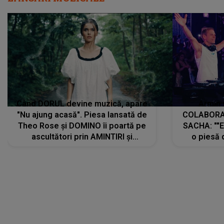
Când DORUL devine muzică, apare
Armin 
"Nu ajung acasă". Piesa lansată de
COLABORAR
Theo Rose și DOMINO îi poartă pe
SACHA: ""E
ascultători prin AMINTIRI și
o piesă 
REGĂSIRI, iar drumul emoțiilor
imediat pre
trece prin sufletul publicului:
cu mine șt
"Pentru toți cei care au plecat
păstrăm do
departe ca să le fie mai bine"