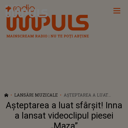
Radio Impuls
LANSĂRI MUZICALE
AȘTEPTAREA A LUAT
SFÂRȘIT! INNA A LANSAT
Așteptarea a luat sfârșit! Inna
VIDEOCLIPUL PIESEI
„MAZA”
a lansat videoclipul piesei
„Maza”