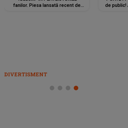
fanilor. Piesa lansată recent de
de public!
Ariana Grande îi face pe
a lansat V
ascultători SĂ O ASCULTE PE
REPEAT
DIVERTISMENT