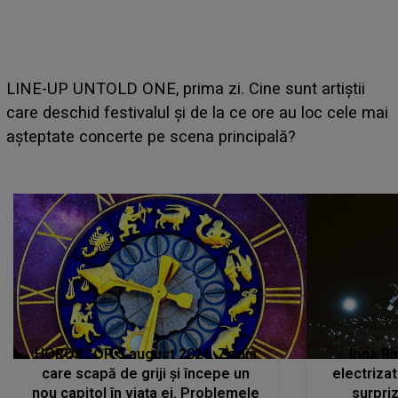
LINE-UP UNTOLD ONE, prima zi. Cine sunt artiștii
care deschid festivalul și de la ce ore au loc cele mai
așteptate concerte pe scena principală?
a
HOROSCOP 5 august 2026. Zodia
Irina R
care scapă de griji și începe un
electriza
nou capitol în viața ei. Problemele
surpri