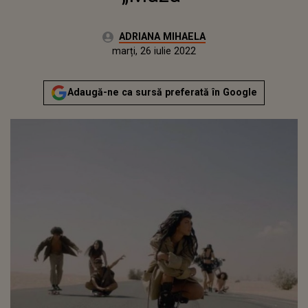
Autor:
ADRIANA MIHAELA
Publicat:
vineri, 11 iunie 2021
Actualizat:
marți, 26 iulie 2022
Adaugă-ne ca sursă preferată în Google