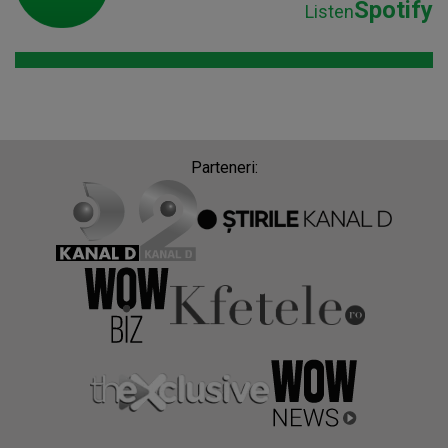
Spotify
Listen
Parteneri: