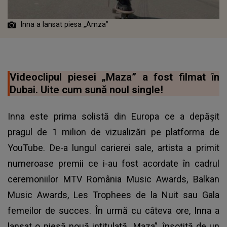
Inna a lansat piesa „Amza”
Videoclipul piesei „Maza” a fost filmat în
Dubai. Uite cum sună noul single!
Inna este prima solistă din Europa ce a depășit
pragul de 1 milion de vizualizări pe platforma de
YouTube. De-a lungul carierei sale, artista a primit
numeroase premii ce i-au fost acordate în cadrul
ceremoniilor MTV România Music Awards, Balkan
Music Awards, Les Trophees de la Nuit sau Gala
femeilor de succes. În urmă cu câteva ore, Inna a
lansat o piesă nouă intitulată „Maza”, însoțită de un