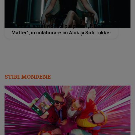
Inna a lansat videoclipul piesei „It Don't
Matter", în colaborare cu Alok și Sofi Tukker
STIRI MONDENE