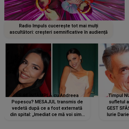
Radio Impuls cucerește tot mai mulți
ascultători: creșteri semnificative în audiență
CE SE ÎNTÂMPLĂ cu Andreea
Timpul N
Popescu? MESAJUL transmis de
sufletul 
vedetă după ce a fost externată
GEST SFÂȘ
din spital: „Imediat ce mă voi simți
Iurie Dari
mai bine...”
măsură ce