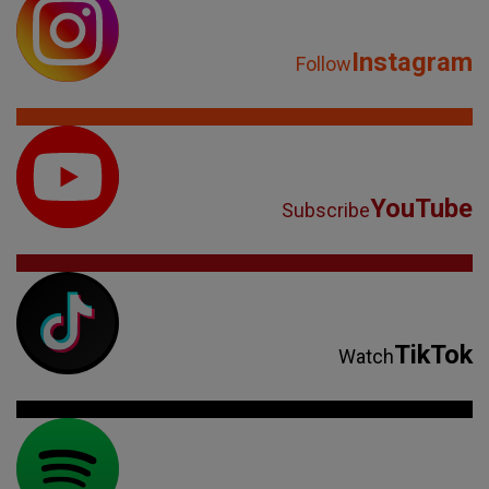
Instagram
Follow
YouTube
Subscribe
TikTok
Watch