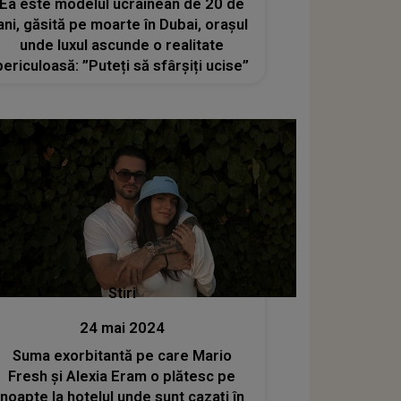
Ea este modelul ucrainean de 20 de
ani, găsită pe moarte în Dubai, orașul
unde luxul ascunde o realitate
periculoasă: ”Puteți să sfârșiți ucise”
Stiri
24 mai 2024
Suma exorbitantă pe care Mario
Fresh și Alexia Eram o plătesc pe
noapte la hotelul unde sunt cazați în