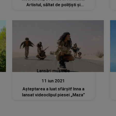
Artistul, săltat de polițiști și
perchiziționat
Lansări muzicale
11 iun 2021
Așteptarea a luat sfârșit! Inna a
lansat videoclipul piesei „Maza”