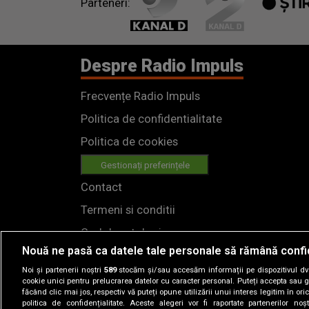
Parteneri:
Despre Radio Impuls
Frecvențe Radio Impuls
Politica de confidentialitate
Politica de cookies
Gestionați preferințele
Contact
Termeni si conditii
Cod deontologic
Nouă ne pasă ca datele tale personale să rămână confi
Regulamente
Noi și partenerii noștri
589
stocăm și/sau accesăm informații pe dispozitivul dvs.
cookie unici pentru prelucrarea datelor cu caracter personal. Puteți accepta sau g
făcând clic mai jos, respectiv vă puteți opune utilizării unui interes legitim în 
politica de confidențialitate. Aceste alegeri vor fi raportate partenerilor no