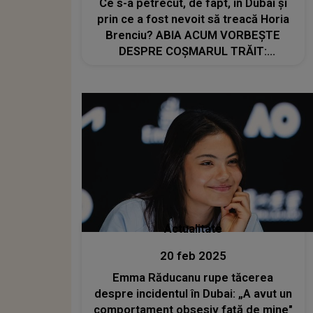
Ce s-a petrecut, de fapt, în Dubai și
prin ce a fost nevoit să treacă Horia
Brenciu? ABIA ACUM VORBEȘTE
DESPRE COȘMARUL TRĂIT:
"Niciodată n-am recurs la asta. Nici
nu..."
Actualitate
20 feb 2025
Emma Răducanu rupe tăcerea
despre incidentul în Dubai: „A avut un
comportament obsesiv față de mine"