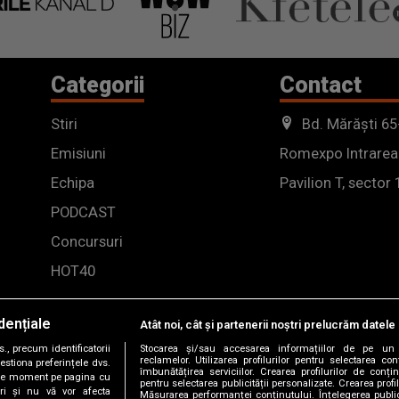
Categorii
Contact
Stiri
Bd. Mărăști 65
Emisiuni
Romexpo Intrarea
Echipa
Pavilion T, sector 
PODCAST
Concursuri
HOT40
dențiale
Atât noi, cât și partenerii noștri prelucrăm datele 
, precum identificatorii
Stocarea și/sau accesarea informațiilor de pe un 
reclamelor. Utilizarea profilurilor pentru selectarea con
estiona preferințele dvs.
îmbunătățirea serviciilor. Crearea profilurilor de conținu
orice moment pe pagina cu
pentru selectarea publicității personalizate. Crearea profil
ștri și nu vă vor afecta
Măsurarea performanței conținutului. Înțelegerea public