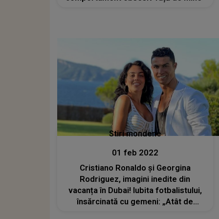
Stiri mondene
01 feb 2022
Cristiano Ronaldo și Georgina
Rodriguez, imagini inedite din
vacanța în Dubai! Iubita fotbalistului,
însărcinată cu gemeni: „Atât de
mândră de familia mea frumoasă”