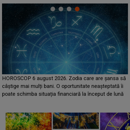
LINE-UP UNTOLD ONE, ziua 2. 
dia care are șansa să
scena principală a festivalului 
tunitate neașteptată îi
suedeză a ajuns deja în România
ară la început de lună
camera de hotel