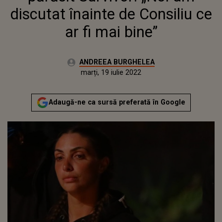
discutat înainte de Consiliu ce
ar fi mai bine”
Autor:
ANDREEA BURGHELEA
Publicat:
marți, 2 februarie 2021
Actualizat:
marți, 19 iulie 2022
Adaugă-ne ca sursă preferată în Google