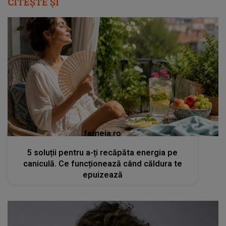
CITEȘTE ȘI
femeia.ro
5 soluții pentru a-ți recăpăta energia pe
caniculă. Ce funcționează când căldura te
epuizează