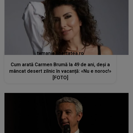
tvmania.libertatea.ro
Cum arată Carmen Brumă la 49 de ani, deși a
mâncat desert zilnic în vacanță: «Nu e noroc!»
[FOTO]