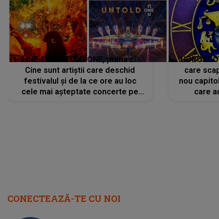
LINE-UP UNTOLD ONE, prima zi.
HOROSCOP 
Cine sunt artiștii care deschid
care scap
festivalul și de la ce ore au loc
nou capitol
cele mai așteptate concerte pe
care a
scena principală?
perioadă 
CONECTEAZĂ-TE CU NOI