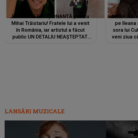
REVEDERE EMOȚIONANTĂ pentru
MESAJUL ca
Mihai Trăistariu! Fratele lui a venit
pe Ilean
în România, iar artistul a făcut
sora lui Cu
public UN DETALIU NEAȘTEPTAT:
veni ziua c
"Nu știu ce să-i zic. Voi ce spuneți
? Să se..."
LANSĂRI MUZICALE