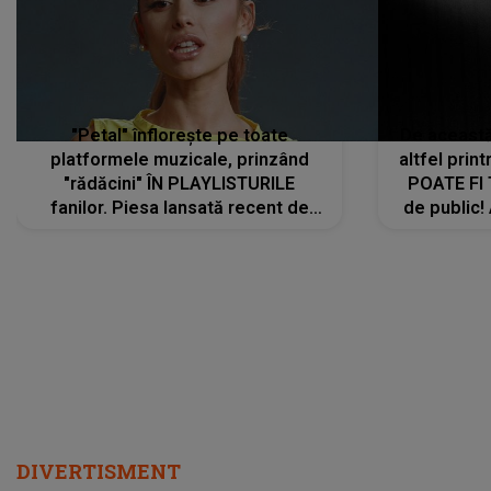
"Petal" înflorește pe toate
De această 
platformele muzicale, prinzând
altfel prin
"rădăcini" ÎN PLAYLISTURILE
POATE FI
fanilor. Piesa lansată recent de
de public!
Ariana Grande îi face pe
a lansat V
ascultători SĂ O ASCULTE PE
REPEAT
DIVERTISMENT