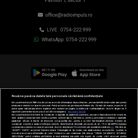
Pavilion T, sector 1
office@radioimpuls.ro
LIVE : 0754-222.999
WhatsApp: 0754-222.999
© 2019-2026 DOGAN MEDIA INTERNATIONAL SA, Toate
Nouă ne pasă ca datele tale personale să rămână confidențiale
drepturile rezervate.
Noi și partenerii noștri
589
stocăm și/sau accesăm informații pe dispozitivul dvs., precum identificatorii cookie unici pentru
prelucrarea datelor cu caracter personal. Puteți accepta sau gestiona preferințele dvs. făcând clic mai jos, respectiv vă
puteți opune utilizării unui interes legitim în orice moment pe pagina cu politica de confidențialitate. Aceste alegeri vor fi
raportate partenerilor noștri și nu vă vor afecta navigarea.
Mai multe detalii
Noi si partenerii nostri (retelele de socializare si agentiile de publicitate partenere, precum si furnizorii nostri de servicii de
date analitice) prelucram date pentru a permite website-ului sa functioneze, pentru a personaliza continutul si anunturile
publicitare afisate in functie de interesele si/sau profilul dvs., pentru a va oferi functionalitati aferente retelelor de
socializare si pentru a analiza traficul pe website. Beneficiati de drepturile prevazute de art. 15-22 din GDPR in legatura
cu prelucrarea datelor cu caracter personal. Aceste drepturi pot fi exercitate prin modalitatea indicata
aici
. Prin click pe
“ACCEPT TOATE”, acceptati folosirea tuturor Tehnologiilor de tip Cookie, care implica inclusiv acceptul dvs. cu privire la
stocarea/accesarea informatiilor de catre Vendor-ii cu care colaboram. Prin click pe “VREAU SA MODIFIC SETARILE
INDIVIDUAL” puteti schimba preferintele in mod individual, mai putin cele legate de cookie strict necesare pentru