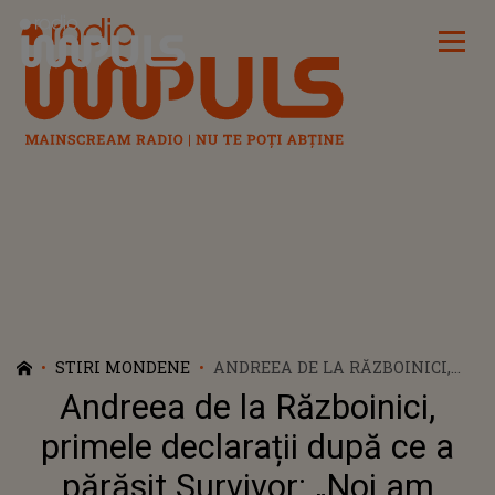
Radio Impuls
STIRI MONDENE
ANDREEA DE LA RĂZBOINICI,
PRIMELE DECLARAȚII DUPĂ CE
Andreea de la Războinici,
A PĂRĂSIT SURVIVOR: „NOI AM
DISCUTAT ÎNAINTE DE
primele declarații după ce a
CONSILIU CE AR FI MAI BINE”
părăsit Survivor: „Noi am