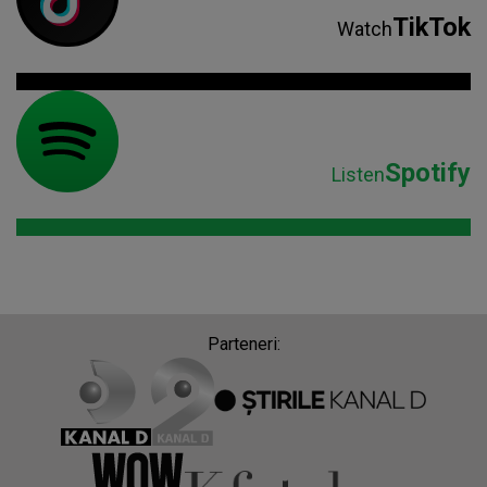
TikTok
Watch
Spotify
Listen
Parteneri: