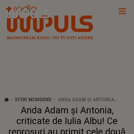
Radio Impuls
STIRI MONDENE
ANDA ADAM ȘI ANTONIA,
CRITICATE DE IULIA ALBU! CE
Anda Adam și Antonia,
REPROȘURI AU PRIMIT CELE
DOUĂ ARTISTE: „ESTE O PĂRERE
criticate de Iulia Albu! Ce
PERSONALĂ”
reproșuri au primit cele două