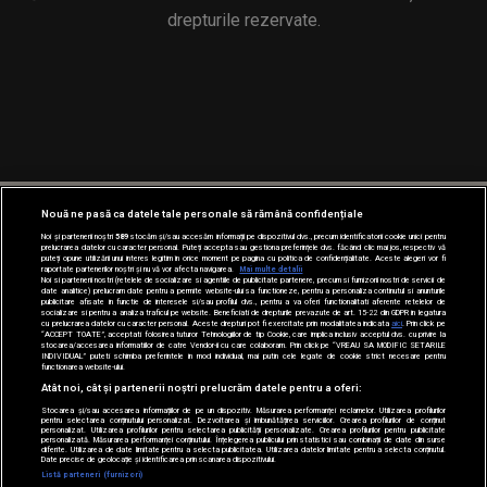
drepturile rezervate.
Nouă ne pasă ca datele tale personale să rămână confidențiale
Noi și partenerii noștri
589
stocăm și/sau accesăm informații pe dispozitivul dvs., precum identificatorii cookie unici pentru
prelucrarea datelor cu caracter personal. Puteți accepta sau gestiona preferințele dvs. făcând clic mai jos, respectiv vă
puteți opune utilizării unui interes legitim în orice moment pe pagina cu politica de confidențialitate. Aceste alegeri vor fi
raportate partenerilor noștri și nu vă vor afecta navigarea.
Mai multe detalii
Noi si partenerii nostri (retelele de socializare si agentiile de publicitate partenere, precum si furnizorii nostri de servicii de
date analitice) prelucram date pentru a permite website-ului sa functioneze, pentru a personaliza continutul si anunturile
publicitare afisate in functie de interesele si/sau profilul dvs., pentru a va oferi functionalitati aferente retelelor de
socializare si pentru a analiza traficul pe website. Beneficiati de drepturile prevazute de art. 15-22 din GDPR in legatura
cu prelucrarea datelor cu caracter personal. Aceste drepturi pot fi exercitate prin modalitatea indicata
aici
. Prin click pe
“ACCEPT TOATE”, acceptati folosirea tuturor Tehnologiilor de tip Cookie, care implica inclusiv acceptul dvs. cu privire la
stocarea/accesarea informatiilor de catre Vendor-ii cu care colaboram. Prin click pe “VREAU SA MODIFIC SETARILE
INDIVIDUAL” puteti schimba preferintele in mod individual, mai putin cele legate de cookie strict necesare pentru
functionarea website-ului.
Atât noi, cât și partenerii noștri prelucrăm datele pentru a oferi:
Stocarea și/sau accesarea informațiilor de pe un dispozitiv. Măsurarea performanței reclamelor. Utilizarea profilurilor
pentru selectarea conținutului personalizat. Dezvoltarea și îmbunătățirea serviciilor. Crearea profilurilor de conținut
personalizat. Utilizarea profilurilor pentru selectarea publicității personalizate. Crearea profilurilor pentru publicitate
personalizată. Măsurarea performanței conținutului. Înțelegerea publicului prin statistici sau combinații de date din surse
diferite. Utilizarea de date limitate pentru a selecta publicitatea. Utilizarea datelor limitate pentru a selecta conținutul.
Date precise de geolocație și identificarea prin scanarea dispozitivului.
Listă parteneri (furnizori)