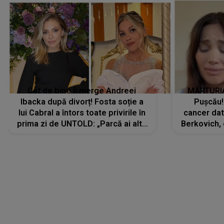
Cât de bine îi merge Andreei
MĂRTURIA
Ibacka după divorț! Fosta soție a
Pușcău!
lui Cabral a întors toate privirile în
cancer dato
prima zi de UNTOLD: „Parcă ai altă
Berkovich, 
strălucire, emani putere,
accident ru
încredere, siguranță...”
Dacă nu 