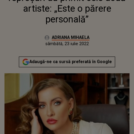
artiste: „Este o părere
personală”
Autor:
ADRIANA MIHAELA
Publicat:
miercuri, 12 mai 2021
Actualizat:
sâmbătă, 23 iulie 2022
Adaugă-ne ca sursă preferată în Google