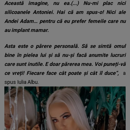
Această imagine, nu ea.(...) Nu-mi plac nici
silicoanele Antoniei. Hai că am spus-o! Nici ale
Andei Adam… pentru că eu prefer femeile care nu
au implant mamar.
Asta este o părere personală. Să se simtă omul
bine în pielea lui și să nu-și facă anumite lucruri
care sunt inutile. E doar părerea mea. Voi puneți-vă
ce vreți! Fiecare face cât poate și cât îl duce”,
a
spus Iulia Albu.