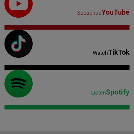
YouTube
Subscribe
TikTok
Watch
Spotify
Listen