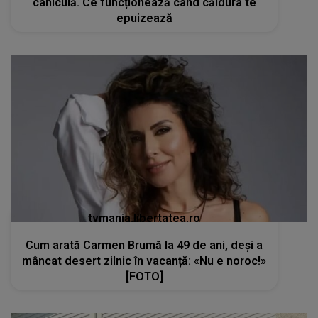
caniculă. Ce funcționează când căldura te
epuizează
tvmania.libertatea.ro
Cum arată Carmen Brumă la 49 de ani, deși a
mâncat desert zilnic în vacanță: «Nu e noroc!»
[FOTO]