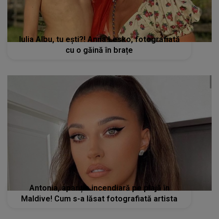
Iulia Albu, tu ești?! Anna Lesko, fotografiată
cu o găină în brațe
Antonia, apariție incendiară pe plajă în
Maldive! Cum s-a lăsat fotografiată artista