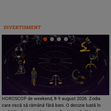
DIVERTISMENT
Emanuel a ținut ACEST DETALIU ASCUNS până
acum! În fața Alexandrei, concurentul din Casa Iubirii