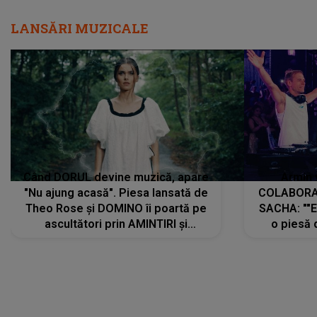
LANSĂRI MUZICALE
Când DORUL devine muzică, apare
Armin 
"Nu ajung acasă". Piesa lansată de
COLABORAR
Theo Rose și DOMINO îi poartă pe
SACHA: ""E
ascultători prin AMINTIRI și
o piesă 
REGĂSIRI, iar drumul emoțiilor
imediat pre
trece prin sufletul publicului:
cu mine șt
"Pentru toți cei care au plecat
păstrăm do
departe ca să le fie mai bine"