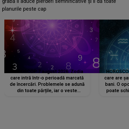
face o MĂRTURISIRE NEAȘTEPTATĂ despre mama
sa: "I-am spus și ei în față, eu nu te iubesc pentru
că..."
HOROSCOP 7 august 2026. Zodia
HOROSCOP 
care intră într-o perioadă marcată
care are șa
de încercări. Problemele se adună
bani. O opo
din toate părțile, iar o veste
poate schi
neașteptată îi dă planurile peste
la
cap