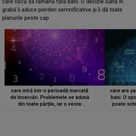
acum! În fața Alexandrei, concurentul din Casa Iubirii
face o MĂRTURISIRE NEAȘTEPTATĂ despre mama
sa: "I-am spus și ei în față, eu nu te iubesc pentru
că..."
HOROSCOP 7 august 2026. Zodia
HOROSCOP 
care intră într-o perioadă marcată
care are șa
de încercări. Problemele se adună
bani. O opo
din toate părțile, iar o veste
poate schi
neașteptată îi dă planurile peste
la
cap