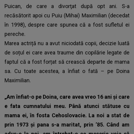
Puican, de care a divorţat după opt ani. S-a
recăsătorit apoi cu Puiu (Mihai) Maximilian (decedat
în 1998), despre care spunea că a fost sufletul ei
pereche.
Marea actriță nu a avut niciodată copii, decizie luată
de soțul ei care avea traume din copilărie legate de
faptul că a fost forțat să crească departe de mama
sa. Cu toate acestea, a înfiat o fată – pe Doina
Maximilian.
„Am înfiat-o pe Doina, care avea vreo 16 ani și care
e fata cumnatului meu. Până atunci stătuse cu
mama ei, în fosta Cehoslovacie. La noi a stat de
prin 1973 și pana s-a maritat, prin ’85. Când am
adus-o la noi, am întrebat-o ce meserie voia să