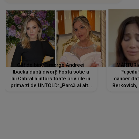
Cât de bine îi merge Andreei
MĂRTURIA
Ibacka după divorț! Fosta soție a
Pușcău!
lui Cabral a întors toate privirile în
cancer dato
prima zi de UNTOLD: „Parcă ai altă
Berkovich, 
strălucire, emani putere,
accident ru
încredere, siguranță...”
Dacă nu 