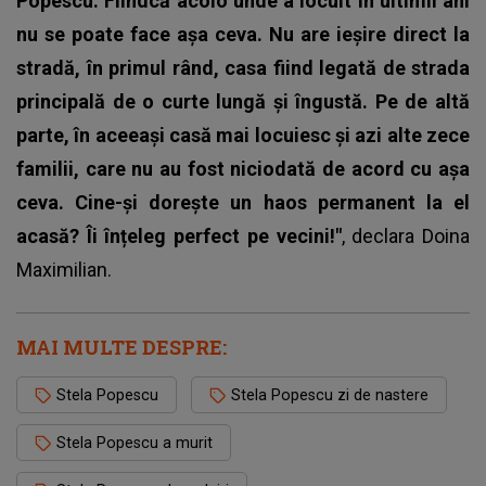
Popescu. Fiindcă acolo unde a locuit în ultimii ani
nu se poate face așa ceva. Nu are ieșire direct la
stradă, în primul rând, casa fiind legată de strada
principală de o curte lungă și îngustă.
Pe de altă
parte, în aceeași casă mai locuiesc și azi alte zece
familii, care nu au fost niciodată de acord cu așa
ceva. Cine-și dorește un haos permanent la el
acasă? Îi înțeleg perfect pe vecini!"
, declara Doina
Maximilian.
MAI MULTE DESPRE:
Stela Popescu
Stela Popescu zi de nastere
Stela Popescu a murit