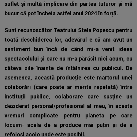
suflet și multă implicare din partea tuturor și mă
bucur că pot încheia astfel anul 2024 în forță.
Sunt recunoscător Teatrului Stela Popescu pentru
toată deschiderea lor, adevărul e că am avut un
sentiment bun încă de când mi-a venit ideea
spectacolului și care nu m-a părăsit nici acum, cu
câteva zile înainte de întâlnirea cu publicul. De
asemenea, această producție este martorul unei
colaborări (care poate ar merita repetată) între
instituții publice, colaborare care susține un
deziderat personal/profesional al meu, în aceste
vremuri complicate pentru planeta pe care
locuim- acela de a produce mai puțin și de a
refolosi acolo unde este posibil.