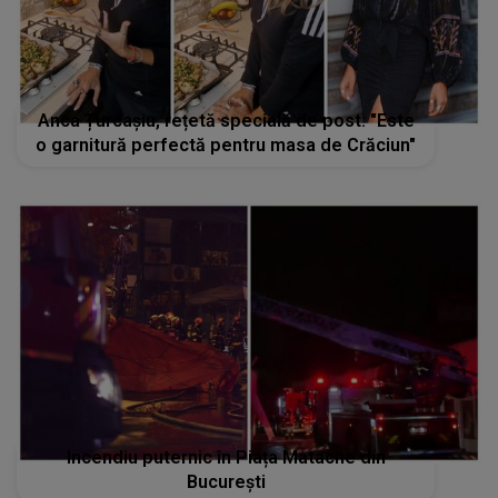
Anca Țurcașiu, rețetă specială de post: "Este
o garnitură perfectă pentru masa de Crăciun"
Incendiu puternic în Piața Matache din
Bucureşti