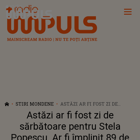
Radio Impuls
STIRI MONDENE
ASTĂZI AR FI FOST ZI DE
SĂRBĂTOARE PENTRU STELA
Astăzi ar fi fost zi de
POPESCU. AR FI ÎMPLINIT 89 DE
ANI
sărbătoare pentru Stela
Popescu. Ar fi împlinit 89 de