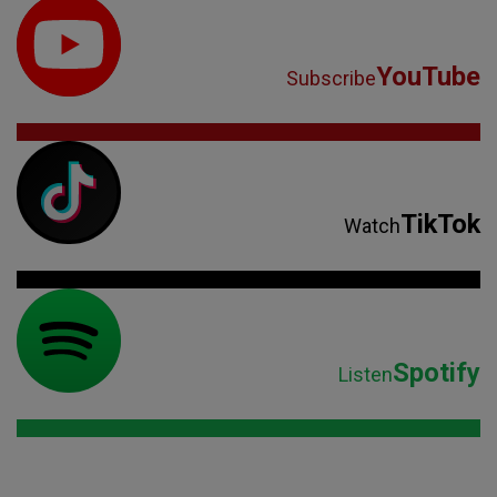
YouTube
Subscribe
TikTok
Watch
Spotify
Listen