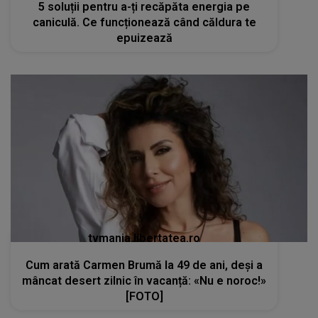
5 soluții pentru a-ți recăpăta energia pe
caniculă. Ce funcționează când căldura te
epuizează
tvmania.libertatea.ro
Cum arată Carmen Brumă la 49 de ani, deși a
mâncat desert zilnic în vacanță: «Nu e noroc!»
[FOTO]