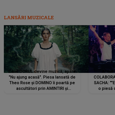
LANSĂRI MUZICALE
Când DORUL devine muzică, apare
Armin 
"Nu ajung acasă". Piesa lansată de
COLABORAR
Theo Rose și DOMINO îi poartă pe
SACHA: ""E
ascultători prin AMINTIRI și
o piesă 
REGĂSIRI, iar drumul emoțiilor
imediat pre
trece prin sufletul publicului:
cu mine șt
"Pentru toți cei care au plecat
păstrăm do
departe ca să le fie mai bine"