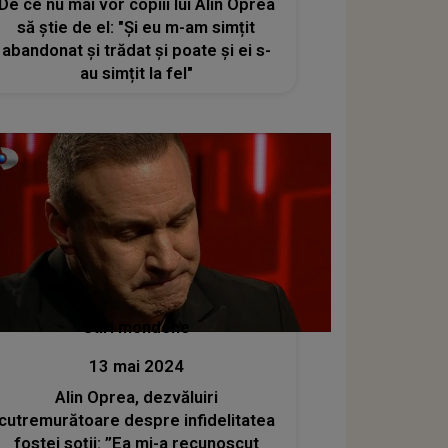
De ce nu mai vor copiii lui Alin Oprea
să știe de el: "Și eu m-am simțit
abandonat și trădat și poate și ei s-
au simțit la fel"
Stiri mondene
13 mai 2024
Alin Oprea, dezvăluiri
cutremurătoare despre infidelitatea
fostei soții: ”Ea mi-a recunoscut