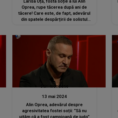
Larisa Uță, fosta soție a lui Alin
Oprea, rupe tăcerea după ani de
tăcere! Care este, de fapt, adevărul
din spatele despărțirii de solistul
trupei Talisman
Stiri mondene
13 mai 2024
Alin Oprea, adevărul despre
agresivitatea fostei soții: ”Să nu
uităm că a fost campioană de judo”