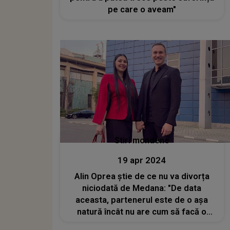
pe care o aveam"
Stiri mondene
19 apr 2024
Alin Oprea știe de ce nu va divorța
niciodată de Medana: "De data
aceasta, partenerul este de o așa
natură încât nu are cum să facă o
astfel de greșeală ca eu să mai pot