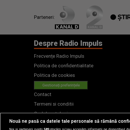
divorța"
Parteneri:
Despre Radio Impuls
Frecvențe Radio Impuls
Politica de confidentialitate
Politica de cookies
Gestionați preferințele
Contact
Termeni si conditii
Cod deontologic
Nouă ne pasă ca datele tale personale să rămână confi
Regulamente
Noi și partenerii noștri
589
stocăm și/sau accesăm informații pe dispozitivul dvs.