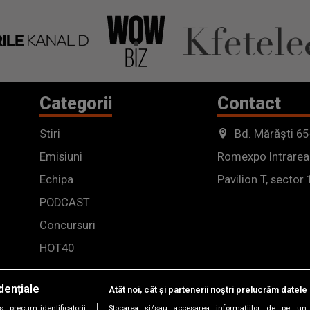
Categorii
Contact
Stiri
Bd. Mărăști 65
Emisiuni
Romexpo Intrarea
Echipa
Pavilion T, sector 
PODCAST
Concursuri
HOT40
dențiale
Atât noi, cât și partenerii noștri prelucrăm datele 
, precum identificatorii
Stocarea și/sau accesarea informațiilor de pe un 