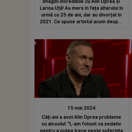
Imagini incredibile cu Alin Oprea și
Larisa Uță! Au mers în fața altarului în
urmă cu 25 de ani, dar au divorțat în
2021. Ce spune artistul acum despre
fosta soție, cu lacrimi în ochi?
Stiri mondene
15 mai 2024
Câți ani a avut Alin Oprea probleme
cu alcoolul: "L-am folosit ca sedativ
pentru a putea trece peste suferința