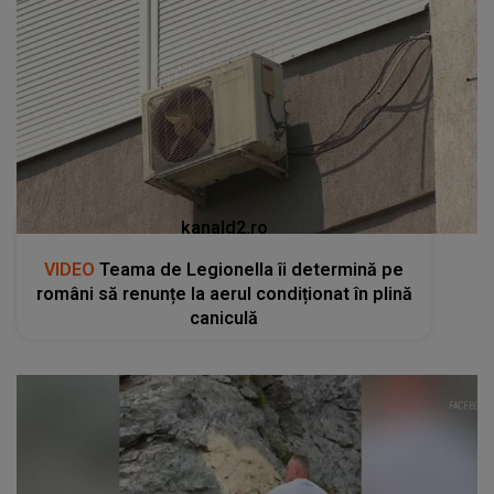
kanald2.ro
VIDEO
Teama de Legionella îi determină pe
români să renunțe la aerul condiționat în plină
caniculă
kanald2.ro
VIDEO
Un gest aparent romantic a stârnit
indignare și a declanșat o anchetă penală pe