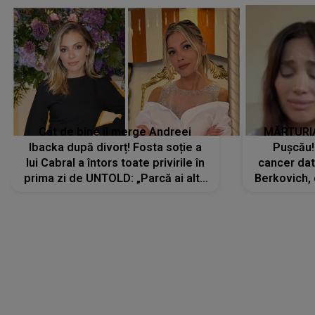
Cât de bine îi merge Andreei
MĂRTURIA
Ibacka după divorț! Fosta soție a
Pușcău!
lui Cabral a întors toate privirile în
cancer dato
prima zi de UNTOLD: „Parcă ai altă
Berkovich, 
strălucire, emani putere,
accident ru
încredere, siguranță...”
Dacă nu 
LANSĂRI MUZICALE