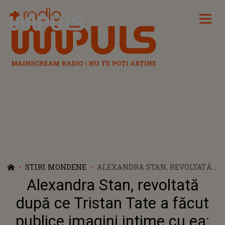
Radio Impuls
STIRI MONDENE
ALEXANDRA STAN, REVOLTATĂ
DUPĂ CE TRISTAN TATE A
Alexandra Stan, revoltată
FĂCUT PUBLICE IMAGINI
INTIME CU EA: „MI SE PARE
după ce Tristan Tate a făcut
JENANT CĂ UNII CRED CĂ...”
publice imagini intime cu ea: