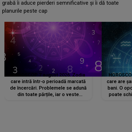
HOROSCOP 7 august 2026. Zodia
HOROSCOP 
care intră într-o perioadă marcată
care are șa
de încercări. Problemele se adună
bani. O opo
din toate părțile, iar o veste
poate schi
neașteptată îi dă planurile peste
la
cap
CONECTEAZĂ-TE CU NOI