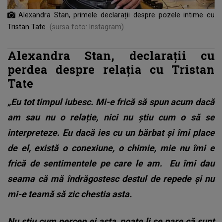
Alexandra Stan, primele declarații despre pozele intime cu
Tristan Tate
(sursa foto: Instagram)
Alexandra Stan, declarații cu
perdea despre relația cu Tristan
Tate
„Eu tot timpul iubesc. Mi-e frică să spun acum dacă
am sau nu o relație, nici nu știu cum o să se
interpreteze. Eu dacă ies cu un bărbat și îmi place
de el, există o conexiune, o chimie, mie nu îmi e
frică de sentimentele pe care le am.
Eu îmi dau
seama că mă îndrăgostesc destul de repede și nu
mi-e teamă să zic chestia asta.
Nu știu cum percep ei asta, poate li se pare că sunt