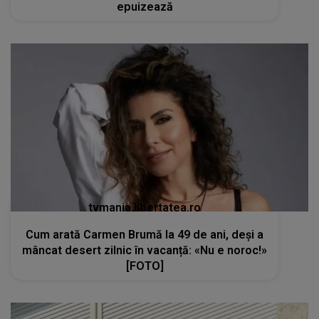
tvmania.libertatea.ro
Cum arată Carmen Brumă la 49 de ani, deși a
mâncat desert zilnic în vacanță: «Nu e noroc!»
[FOTO]