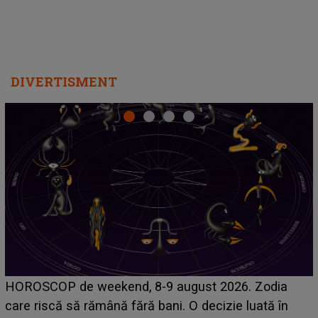
Emanuel a ținut ACEST DETALIU ASCUNS până
acum! În fața Alexandrei, concurentul din Casa Iubirii
face o MĂRTURISIRE NEAȘTEPTATĂ despre mama
sa: "I-am spus și ei în față, eu nu te iubesc pentru
că..."