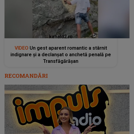
Transfăgărășan
RECOMANDĂRI
Alexandra Stan va susține primul ei concert
online. Află de unde poți cumpăra bilete