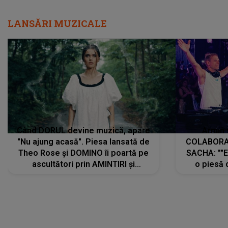
Când DORUL devine muzică, apare
Armin 
"Nu ajung acasă". Piesa lansată de
COLABORAR
Theo Rose și DOMINO îi poartă pe
SACHA: ""E
ascultători prin AMINTIRI și
o piesă 
REGĂSIRI, iar drumul emoțiilor
imediat pre
trece prin sufletul publicului:
cu mine șt
"Pentru toți cei care au plecat
păstrăm do
departe ca să le fie mai bine"
DIVERTISMENT