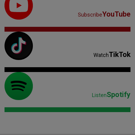
Spotify
Listen
Parteneri: