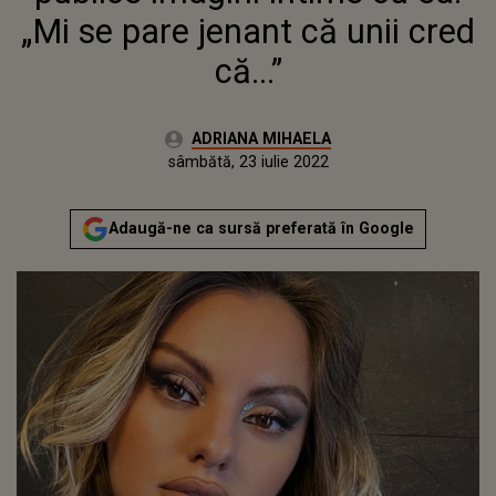
„Mi se pare jenant că unii cred
că...”
Autor:
ADRIANA MIHAELA
Publicat:
miercuri, 5 mai 2021
Actualizat:
sâmbătă, 23 iulie 2022
Adaugă-ne ca sursă preferată în Google