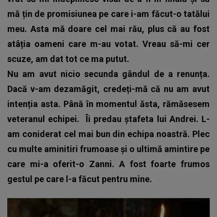
mă țin de promisiunea pe care i-am făcut-o tatălui
meu. Asta mă doare cel mai rău, plus că au fost
atâția oameni care m-au votat. Vreau să-mi cer
scuze, am dat tot ce ma putut.
Nu am avut nicio secunda gândul de a renunța.
Dacă v-am dezamăgit, credeți-mă că nu am avut
intenția asta. Până în momentul ăsta, rămăsesem
veteranul echipei.
Îi predau ștafeta lui Andrei. L-
am coniderat cel mai bun din echipa noastră. Plec
cu multe aminitiri frumoase și o ultimă amintire pe
care mi-a oferit-o Zanni. A fost foarte frumos
gestul pe care l-a făcut pentru mine.