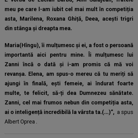
meu pe care l-am iubit cel mai mult în competiția
asta, Marilena, Roxana Ghiță, Deea, acești trigri
din stânga și dreapta mea.
Maria(Hîngu), îi mulțumesc și ei, a fost o persoană
importantă aici pentru mine. Îi mulțumesc lui
Zanni încă o dată și i-am promis că mă voi
revanșa. Elena, am spus-o mereu că tu meriți să
ajungi în finală, ești femeie, ai îndurat foarte
multe, te felicit, să-ți dea Dumnezeu sănătate.
Zanni, cel mai frumos nebun din competiția asta,
ai o inteligență incredibilă la vârsta ta.(...)”,
a spus
Albert Oprea
.