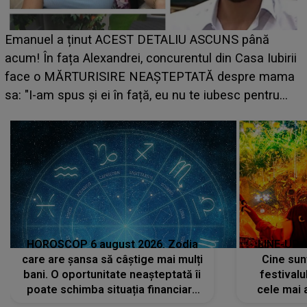
LINE-UP UNTOLD ONE, ziua 2. La ce oră urcă pe
scena principală a festivalului Zara Larsson? Artista
suedeză a ajuns deja în România și s-a filmat din
camera de hotel
a
HOROSCOP 6 august 2026. Zodia
LINE-UP 
care are șansa să câștige mai mulți
Cine sunt
bani. O oportunitate neașteptată îi
festivalu
poate schimba situația financiară
cele mai 
la început de lună
sc