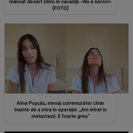
mâncat desert zilnic în vacanță: «Nu e noroc!»
[FOTO]
kanald2.ro
Alina Pușcău, mesaj cutremurător chiar
înainte de a intra în operație: „Am intrat în
metastază. E foarte greu”