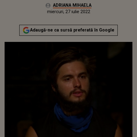
Autor:
ADRIANA MIHAELA
Publicat:
luni, 5 iulie 2021
Actualizat:
miercuri, 27 iulie 2022
Adaugă-ne ca sursă preferată în Google