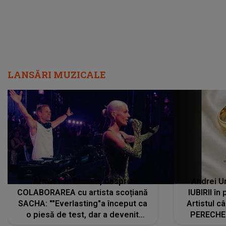
LANSĂRI MUZICALE
Armin van Buuren, despre
Andrei U
COLABORAREA cu artista scoțiană
IUBIRII în
SACHA: ""Everlasting"a început ca
Artistul 
o piesă de test, dar a devenit
PERECHE 
imediat preferata fanilor. Sacha și
care aleg