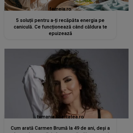
femeia.ro
5 soluții pentru a-ți recăpăta energia pe
caniculă. Ce funcționează când căldura te
epuizează
tvmania.libertatea.ro
Cum arată Carmen Brumă la 49 de ani, deși a