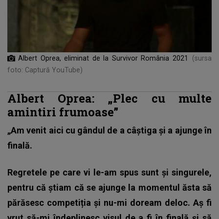
Albert Oprea, eliminat de la Survivor România 2021
(sursa
foto: Captură YouTube)
Albert Oprea: „Plec cu multe
amintiri frumoase”
„Am venit aici cu gândul de a câștiga și a ajunge
în
finală.
Regretele pe care vi le-am spus sunt și singurele,
pentru că știam că se ajunge la momentul ăsta să
părăsesc competiția și nu-mi doream deloc. Aș fi
vrut să-mi îndeplinesc visul de a fi în finală și să