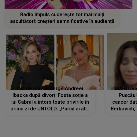
Radio Impuls cucerește tot mai mulți
ascultători: creșteri semnificative în audiență
Cât de bine îi merge Andreei
MĂRTURIA
Ibacka după divorț! Fosta soție a
Pușcău!
lui Cabral a întors toate privirile în
cancer dato
prima zi de UNTOLD: „Parcă ai altă
Berkovich, 
strălucire, emani putere,
accident ru
încredere, siguranță...”
Dacă nu 