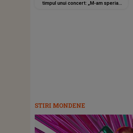
timpul unui concert: „M-am speriat
foarte tare, dar, din fericire...”
STIRI MONDENE