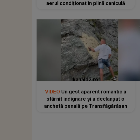
aerul condiționat în plină caniculă
kanald2.ro
VIDEO
Un gest aparent romantic a
stârnit indignare și a declanșat o
anchetă penală pe Transfăgărășan