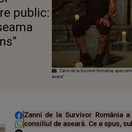
ÎN AVANS”
re public:
 seama
ans”
Zanni de la Survivor România, apel cătr
avans”
DISTRIBUIE ARTICOLUL
Zanni de la Survivor România a 
consiliul de aseară. Ce a spus, su