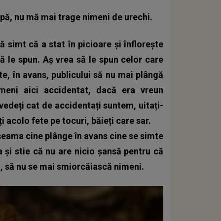
pă, nu mă mai trage nimeni de urechi.
 simt că a stat în picioare și înflorește
să le spun. Aș vrea să le spun celor care
te, în avans, publicului să nu mai plângă
eni aici accidentat, dacă era vreun
vedeți cat de accidentați suntem, uitați-
i acolo fete pe tocuri, băieți care sar.
seama cine plânge în avans cine se simte
a și stie că nu are nicio șansă pentru că
ă, să nu se mai smiorcăiască nimeni.