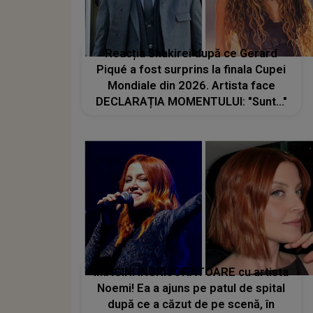
Reacția Shakirei după ce Gerard
Piqué a fost surprins la finala Cupei
Mondiale din 2026. Artista face
DECLARAȚIA MOMENTULUI: "Sunt..."
IMAGINI ÎNGRIJORĂTOARE cu artista
Noemi! Ea a ajuns pe patul de spital
după ce a căzut de pe scenă, în