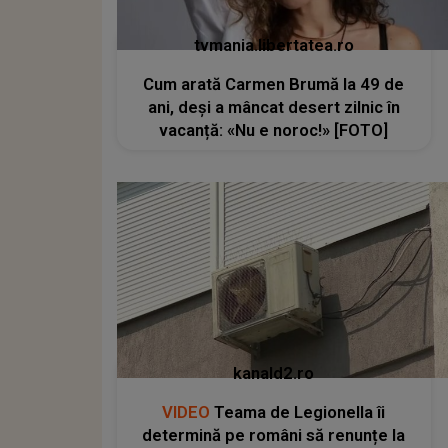
tvmania.libertatea.ro
Cum arată Carmen Brumă la 49 de
ani, deși a mâncat desert zilnic în
vacanță: «Nu e noroc!» [FOTO]
kanald2.ro
VIDEO
Teama de Legionella îi
determină pe români să renunțe la