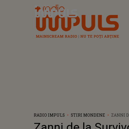
Radio Impuls
RADIO IMPULS
STIRI MONDENE
ZANNI D
ROMÂNIA
Zanni de la Surviv
„SĂ-ȘI 