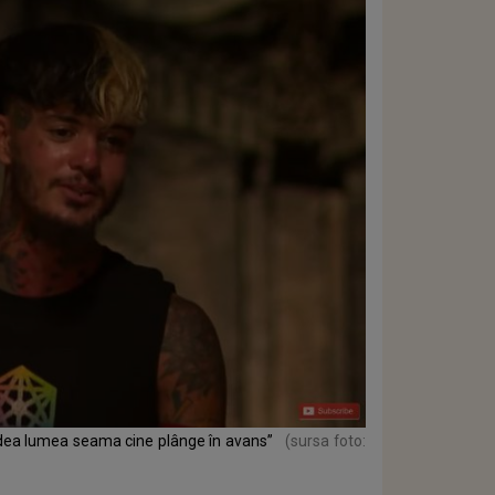
i dea lumea seama cine plânge în avans”
(sursa foto: