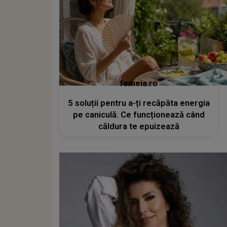
femeia.ro
5 soluții pentru a-ți recăpăta energia
pe caniculă. Ce funcționează când
căldura te epuizează