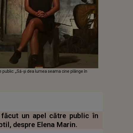
e public: „Să-și dea lumea seama cine plânge în
făcut un apel către public în
btil, despre Elena Marin.