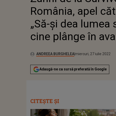
PLÂNGE 
România, apel căt
„Să-și dea lumea
cine plânge în av
Publicat:
Autor:
vineri, 2 iulie 2021
Actualizat:
ANDREEA BURGHELEA
miercuri, 27 iulie 2022
Adaugă-ne ca sursă preferată în Google
CITEȘTE ȘI