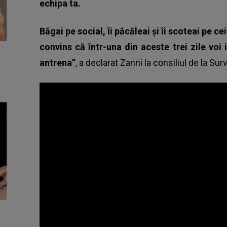
echipa ta.
Băgai pe social, îi păcăleai și îi scoteai pe c
convins că într-una din aceste trei zile voi
antrena”
, a declarat
Zanni la consiliul de la Su