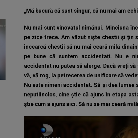
„Mă bucură că sunt singur, că nu mai am echi
Nu mai sunt vinovatul nimănui. Minciuna încă
pe zice trece. Am văzut niște chestii și țin 
încearcă chestii să nu mai ceară milă dinain
pe bune că suntem accidentați. Nu e nim
accidentat nu putea să alerge. Dacă vreți să 
vă, vă rog, la petrecerea de unificare să vedeț
Nu este nimeni accidentat. Să-și dea lumea 
neputiincios, cine știe că ajuns în etapa ast
știe cum a ajuns aici. Să nu se mai ceară mil