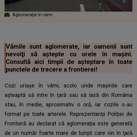
Aglomeraţie în vămi
Vămile sunt aglomerate, iar oamenii sunt
nevoiţi să aştepte cu orele în maşini.
Consultă aici timpii de așteptare în toate
punctele de trecere a frontierei!
Cozi uriașe în vâmi, acolo unde mașinile care
așteaptă să intre în țară sau să iasă din România
stau, în medie, aproximativ o oră, iar cozile s-au
format pe toate arterele. Reprezentanţii Poliţiei de
Frontieră au declarat că aglomeraţia este generată
de un număr foarte mare de turişti care vin în ţară