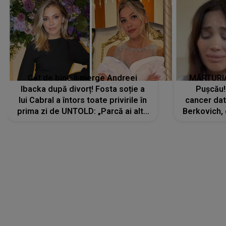
Cât de bine îi merge Andreei
MĂRTURIA
Ibacka după divorț! Fosta soție a
Pușcău!
lui Cabral a întors toate privirile în
cancer dato
prima zi de UNTOLD: „Parcă ai altă
Berkovich, 
strălucire, emani putere,
accident ru
încredere, siguranță...”
Dacă nu 