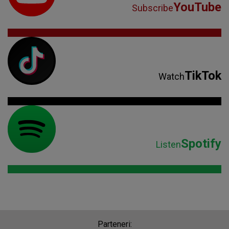
YouTube
Subscribe
TikTok
Watch
Spotify
Listen
Parteneri: