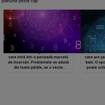
sa: "I-am spus și ei în față, eu nu te iubesc pentru
că..."
HOROSCOP 7 august 2026. Zodia
HOROSCOP 
care intră într-o perioadă marcată
care are șa
de încercări. Problemele se adună
bani. O opo
din toate părțile, iar o veste
poate schi
neașteptată îi dă planurile peste
la
cap