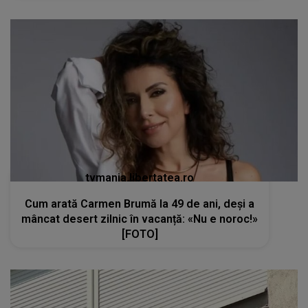
tvmania.libertatea.ro
Cum arată Carmen Brumă la 49 de ani, deși a
mâncat desert zilnic în vacanță: «Nu e noroc!»
[FOTO]