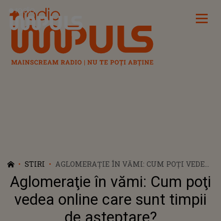
Radio Impuls
STIRI
AGLOMERAŢIE ÎN VĂMI: CUM POŢI VEDEA
ONLINE CARE SUNT TIMPII DE
Aglomeraţie în vămi: Cum poţi
AŞTEPTARE?
vedea online care sunt timpii
de aşteptare?