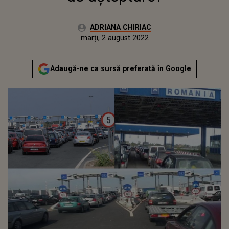
Autor:
ADRIANA CHIRIAC
Publicat:
marți, 2 august 2022
Actualizat:
marți, 2 august 2022
Adaugă-ne ca sursă preferată în Google