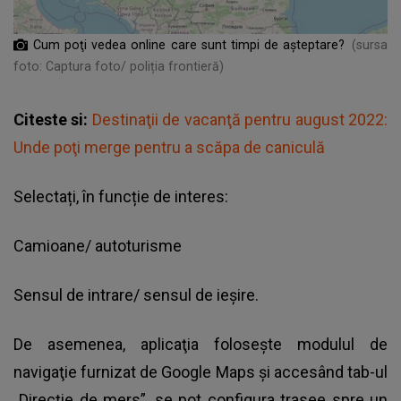
Cum poţi vedea online care sunt timpi de aşteptare?
(sursa
foto: Captura foto/ poliția frontieră)
Citeste si:
Destinaţii de vacanţă pentru august 2022:
Unde poţi merge pentru a scăpa de caniculă
Selectați, în funcție de interes:
Camioane/ autoturisme
Sensul de intrare/ sensul de ieșire.
De asemenea, aplicaţia foloseşte modulul de
navigaţie furnizat de Google Maps şi accesând tab-ul
„Direcţie de mers”, se pot configura trasee spre un