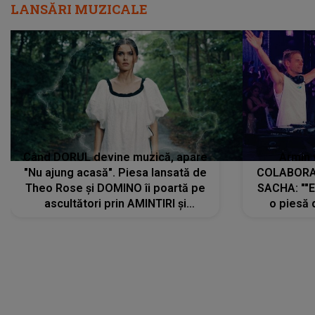
LANSĂRI MUZICALE
Când DORUL devine muzică, apare
Armin 
"Nu ajung acasă". Piesa lansată de
COLABORAR
Theo Rose și DOMINO îi poartă pe
SACHA: ""E
ascultători prin AMINTIRI și
o piesă 
REGĂSIRI, iar drumul emoțiilor
imediat pre
trece prin sufletul publicului:
cu mine șt
"Pentru toți cei care au plecat
păstrăm do
departe ca să le fie mai bine"