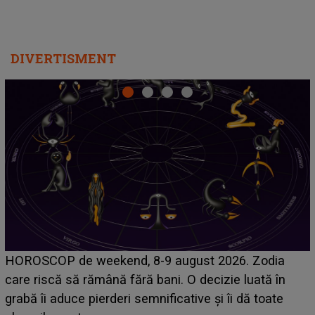
DIVERTISMENT
Emanuel a ținut ACEST DETALIU ASCUNS până
acum! În fața Alexandrei, concurentul din Casa Iubirii
face o MĂRTURISIRE NEAȘTEPTATĂ despre mama