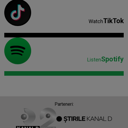
TikTok
Watch
Spotify
Listen
Parteneri: