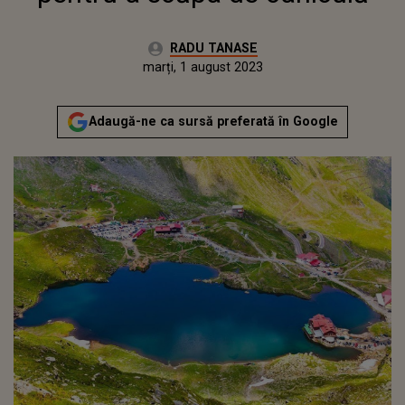
Autor:
RADU TANASE
Publicat:
luni, 1 august 2022
Actualizat:
marți, 1 august 2023
Adaugă-ne ca sursă preferată în Google