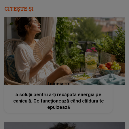
CITEȘTE ȘI
femeia.ro
5 soluții pentru a-ți recăpăta energia pe
caniculă. Ce funcționează când căldura te
epuizează