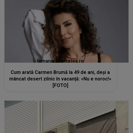
tvmania.libertatea.ro
Cum arată Carmen Brumă la 49 de ani, deși a
mâncat desert zilnic în vacanță: «Nu e noroc!»
[FOTO]