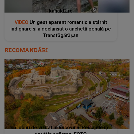
kanald2.ro
VIDEO
Un gest aparent romantic a stârnit
indignare și a declanșat o anchetă penală pe
Transfăgărășan
RECOMANDĂRI
5 locuri de vizitat în Bucovina. Peisajele îți