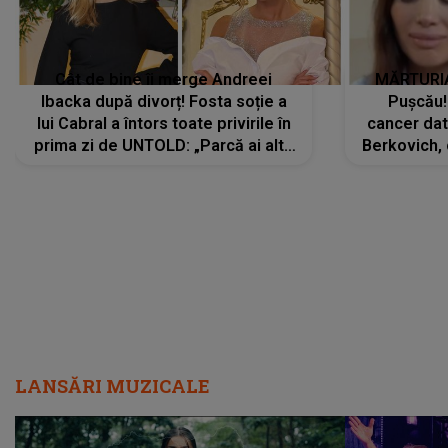
Cât de bine îi merge Andreei
MĂRTURIA
Ibacka după divorț! Fosta soție a
Pușcău!
lui Cabral a întors toate privirile în
cancer dato
prima zi de UNTOLD: „Parcă ai altă
Berkovich, 
strălucire, emani putere,
accident ru
încredere, siguranță...”
Dacă nu 
LANSĂRI MUZICALE