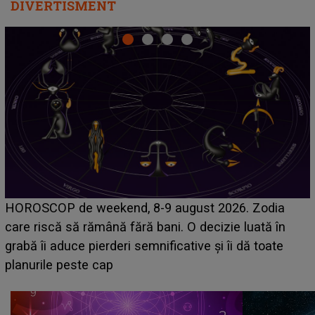
DIVERTISMENT
Emanuel a ținut ACEST DETALIU ASCUNS până
acum! În fața Alexandrei, concurentul din Casa Iubirii
face o MĂRTURISIRE NEAȘTEPTATĂ despre mama
sa: "I-am spus și ei în față, eu nu te iubesc pentru
că..."