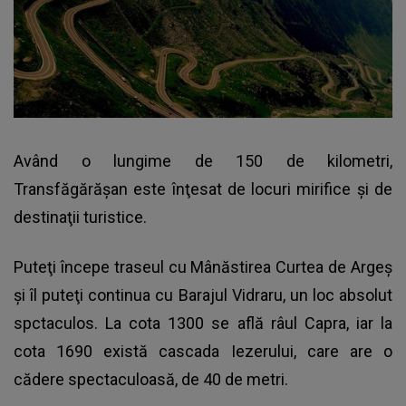
Având o lungime de 150 de kilometri,
Transfăgărăşan este înţesat de locuri mirifice
şi de
destinaţii turistice.
Puteţi începe traseul cu Mânăstirea Curtea de Argeş
şi îl puteţi continua cu Barajul Vidraru, un loc absolut
spctaculos. La cota 1300 se află râul Capra, iar la
cota 1690 există cascada Iezerului, care are o
cădere spectaculoasă, de 40 de metri.