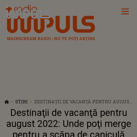
Radio Impuls
STIRI
DESTINAŢII DE VACANŢĂ PENTRU AUGUST
2022: UNDE POŢI MERGE PENTRU A SCĂPA
Destinaţii de vacanţă pentru
DE CANICULĂ
august 2022: Unde poţi merge
pentru a scăpa de caniculă