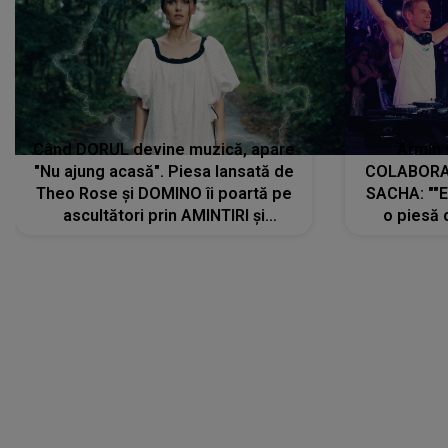
Când DORUL devine muzică, apare
Armin 
"Nu ajung acasă". Piesa lansată de
COLABORAR
Theo Rose și DOMINO îi poartă pe
SACHA: ""E
ascultători prin AMINTIRI și
o piesă 
REGĂSIRI, iar drumul emoțiilor
imediat pre
trece prin sufletul publicului:
cu mine șt
"Pentru toți cei care au plecat
păstrăm do
departe ca să le fie mai bine"