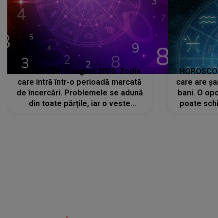
HOROSCOP 7 august 2026. Zodia
HOROSCOP 
care intră într-o perioadă marcată
care are șa
de încercări. Problemele se adună
bani. O opo
din toate părțile, iar o veste
poate schi
neașteptată îi dă planurile peste
la
cap