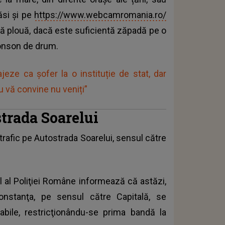
ăsi și pe
https://www.webcamromania.ro/
acă plouă, dacă este suficientă zăpadă pe o
ronson de drum.
jeze ca șofer la o instituție de stat, dar
u vă convine nu veniți”
strada Soarelui
e trafic pe Autostrada Soarelui, sensul către
 al Poliţiei Române informează că astăzi,
nstanţa, pe sensul către Capitală, se
abile, restricţionându-se prima bandă la