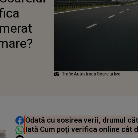
fica
omerat
 mare?
Trafic Autostrada Soarelui live
DISTRIBUIE ARTICOLUL
Odată cu sosirea verii, drumul cătr
Iată Cum poţi verifica online cât 