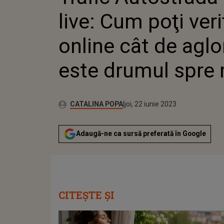
live: Cum poţi veri
online cât de agl
este drumul spre
Publicat:
Autor:
miercuri, 22 iunie 2022
Actualizat:
CATALINA POPA
joi, 22 iunie 2023
Adaugă-ne ca sursă preferată în Google
CITEȘTE ȘI