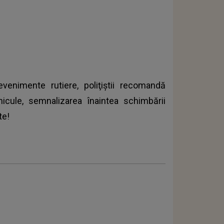
venimente rutiere, poliţiştii recomandă
hicule, semnalizarea înaintea schimbării
te!