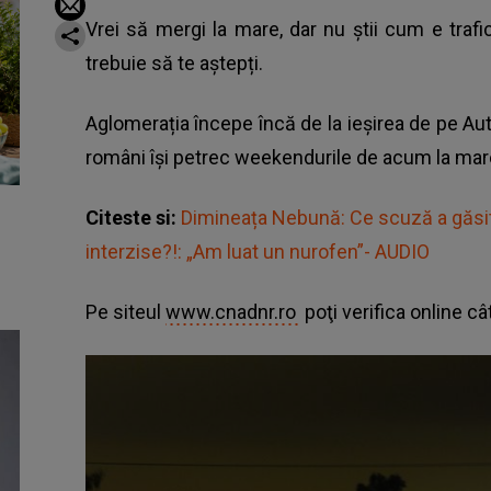
Vrei să mergi la mare, dar nu știi cum e trafi
trebuie să te aștepți.
Aglomerația începe încă de la ieșirea de pe Auto
români își petrec weekendurile de acum la mar
Citeste si:
Dimineața Nebună: Ce scuză a găsit 
interzise?!: „Am luat un nurofen”- AUDIO
Pe siteul
www.cnadnr.ro
poţi verifica online 