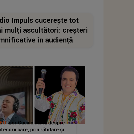
dio Impuls cucerește tot
i mulți ascultători: creșteri
mnificative în audiență
DEO
Igor Cuciuc cântă despre
fesorii care, prin răbdare și