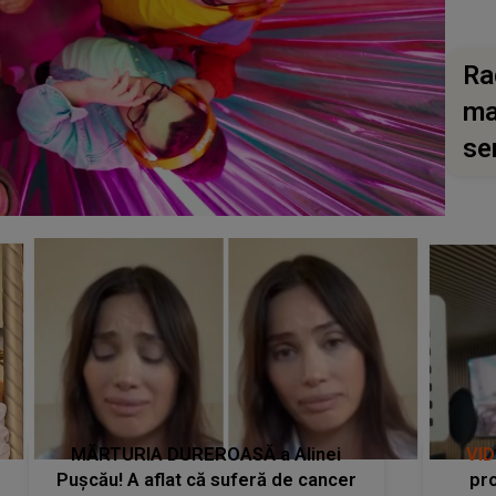
Ra
ma
se
MĂRTURIA DUREROASĂ a Alinei
VI
Pușcău! A aflat că suferă de cancer
pro