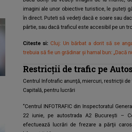
imagini ale unor obiective turistice, le puteți g
în direct. Puteti să vedeți dacă e soare sau d
pârtie, sau dacă traficul este accesibil pe un t
Citeste si:
Cluj: Un bărbat a dorit să se anga
trebuia să fie un grădinar și hamal bun: „Dacă n
Restricţii de trafic pe Auto
Centrul Infotrafic anunţă, miercuri, restricţii d
Capitală, pentru lucrări
”Centrul INFOTRAFIC din Inspectoratul General
22 iunie, pe autostrada A2 Bucureşti – Co
efectuează lucrări de frezare a părţii caros