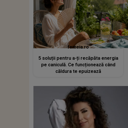
femeia.ro
5 soluții pentru a-ți recăpăta energia
pe caniculă. Ce funcționează când
căldura te epuizează