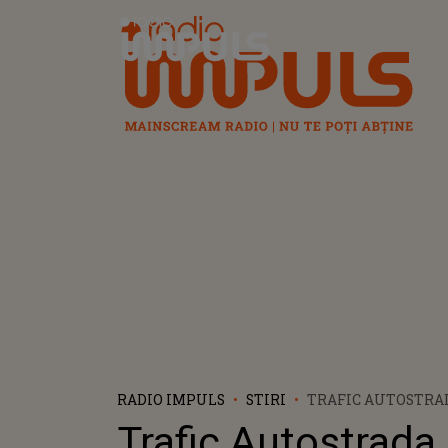
Radio Impuls
RADIO IMPULS
STIRI
TRAFIC AUTOSTRAD
POŢI VERIFICA ON
Trafic Autostrada
ESTE DRUMUL SPR