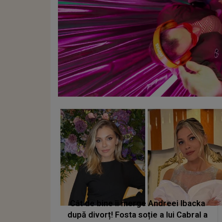
Cât de bine îi merge Andreei Ibacka
după divorț! Fosta soție a lui Cabral a