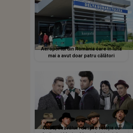
Aeroportul din România care în luna
mai a avut doar patru călători
CRBL, dezvăluiri despre relația cu