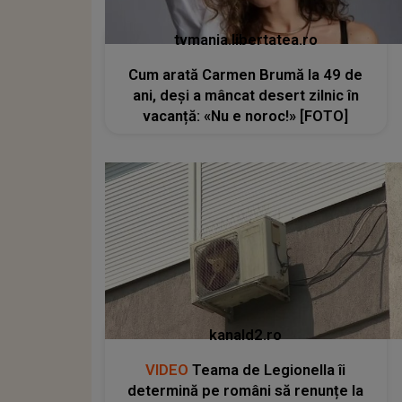
tvmania.libertatea.ro
Cum arată Carmen Brumă la 49 de
ani, deși a mâncat desert zilnic în
vacanță: «Nu e noroc!» [FOTO]
kanald2.ro
VIDEO
Teama de Legionella îi
determină pe români să renunțe la