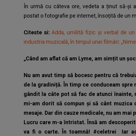
În urmă cu câteva ore, vedeta a ținut să-și
postat o fotografie pe internet, însoțită de un 
Citeste si:
Adda, umilită fizic și verbal de u
industria muzicală, în timpul unei filmări: „Nim
„Când am aflat că am Lyme, am simțit un șoc d
Nu am avut timp să bocesc pentru că trebuia
de la gradiniță. În timp ce conduceam spre
gândit la câte pot să fac de atunci înainte,
mi-am dorit să compun și să cânt muzica d
mesaje. Dar din cauze medicale, nu am mai put
Lucru care m-a întristat. Însă am descoperit 
va fi o carte. În toamnă!
#celetrei
Iar ac