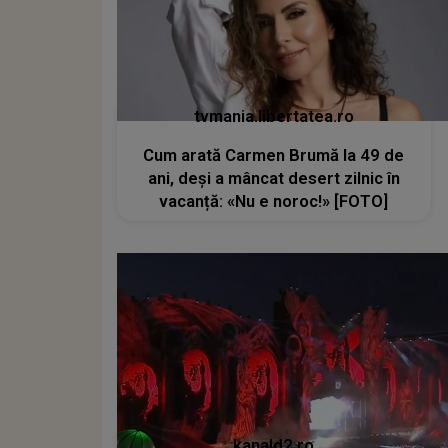
tvmania.libertatea.ro
Cum arată Carmen Brumă la 49 de
ani, deși a mâncat desert zilnic în
vacanță: «Nu e noroc!» [FOTO]
kanald2.ro