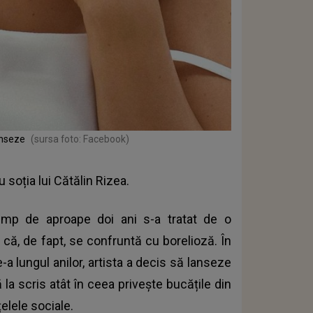
anseze
(sursa foto: Facebook)
soția lui Cătălin Rizea.
 timp de aproape doi ani s-a tratat de o
 că, de fapt, se confruntă cu borelioză. În
a lungul anilor, artista a decis să lanseze
ă la scris atât în ceea privește bucățile din
țelele sociale.