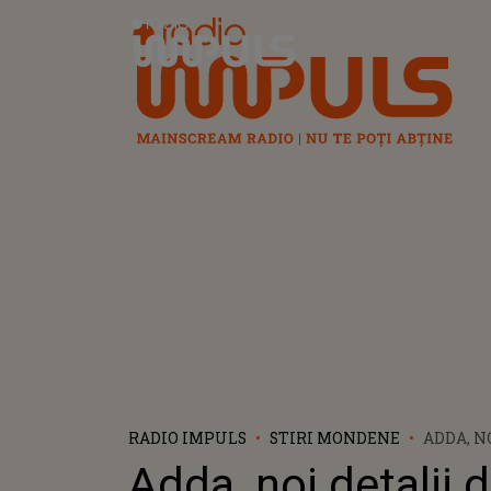
Radio Impuls
RADIO IMPULS
STIRI MONDENE
ADDA, N
CARTEA 
Adda, noi detalii 
LANSEZE 