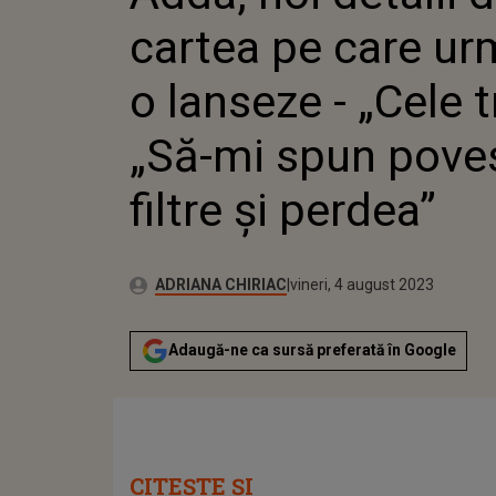
MI SPUN
cartea pe care u
FILTRE 
o lanseze - „Cele t
„Să-mi spun pove
filtre și perdea”
Publicat:
Autor:
joi, 4 august 2022
Actualizat:
ADRIANA CHIRIAC
vineri, 4 august 2023
Adaugă-ne ca sursă preferată în Google
CITEȘTE ȘI