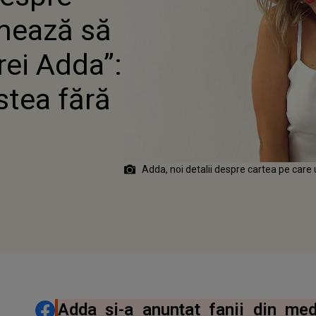
 POVESTEA FĂRĂ
rmează să
ȘI PERDEA”
rei Adda”:
stea fără
Adda, noi detalii despre cartea pe car
DISTRIBUIE ARTICOLUL
Adda și-a anunțat fanii din me