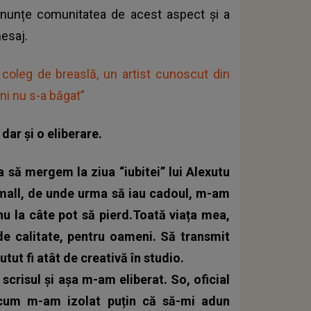
 anunțe comunitatea de acest aspect și a
mesaj.
n coleg de breaslă, un artist cunoscut din
eni nu s-a băgat”
ar și o eliberare.
 să mergem la ziua “iubitei” lui Alexutu
 mall, de unde urma să iau cadoul, m-am
 nu la câte pot să pierd.Toată viața mea,
e calitate, pentru oameni. Să transmit
ut fi atât de creativă în studio.
scrisul și așa m-am eliberat. So, oficial
um m-am izolat puțin că să-mi adun