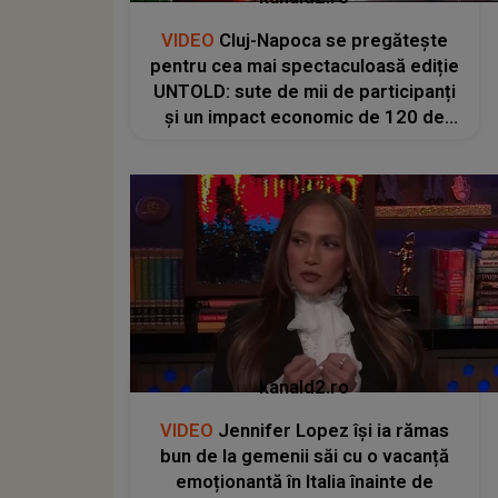
VIDEO
Cluj-Napoca se pregătește
pentru cea mai spectaculoasă ediție
UNTOLD: sute de mii de participanți
și un impact economic de 120 de
milioane de euro
kanald2.ro
VIDEO
Jennifer Lopez își ia rămas
bun de la gemenii săi cu o vacanță
emoționantă în Italia înainte de