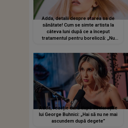
Adda, detalii despre starea sa de
sănătate! Cum se simte artista la
câteva luni după ce a început
tratamentul pentru borelioză: „Nu
vreau să fiu victimă”
Adda, reacție dură după declarațiile
lui George Buhnici: „Hai să nu ne mai
ascundem după degete”