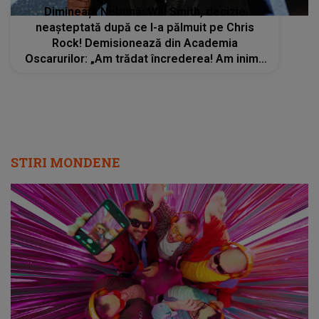
Dimineața Nebună: Will Smith, decizie
neașteptată după ce l-a pălmuit pe Chris
Rock! Demisionează din Academia
Oscarurilor: „Am trădat încrederea! Am inima
zdrobită”. Audio
STIRI MONDENE