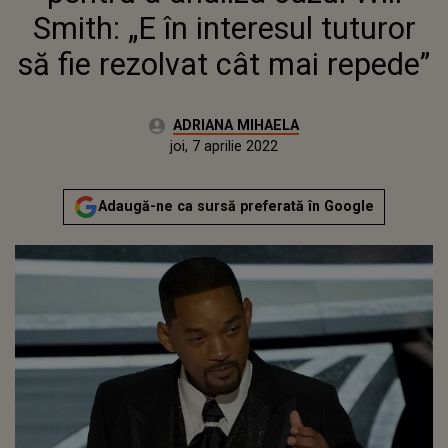
Smith: „E în interesul tuturor
să fie rezolvat cât mai repede”
Autor:
ADRIANA MIHAELA
Publicat:
joi, 7 aprilie 2022
Actualizat:
joi, 7 aprilie 2022
Adaugă-ne ca sursă preferată în Google