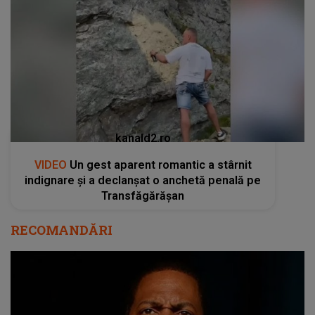
kanald2.ro
VIDEO
Un gest aparent romantic a stârnit
indignare și a declanșat o anchetă penală pe
Transfăgărășan
RECOMANDĂRI