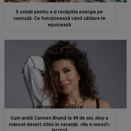
femeia.ro
5 soluții pentru a-ți recăpăta energia pe
caniculă. Ce funcționează când căldura te
epuizează
tvmania.libertatea.ro
Cum arată Carmen Brumă la 49 de ani, deși a
mâncat desert zilnic în vacanță: «Nu e noroc!»
[FOTO]