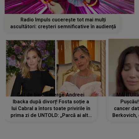
Radio Impuls cucerește tot mai mulți
ascultători: creșteri semnificative în audiență
Cât de bine îi merge Andreei
MĂRTURIA
Ibacka după divorț! Fosta soție a
Pușcău!
lui Cabral a întors toate privirile în
cancer dato
prima zi de UNTOLD: „Parcă ai altă
Berkovich, 
strălucire, emani putere,
accident ru
încredere, siguranță...”
Dacă nu 