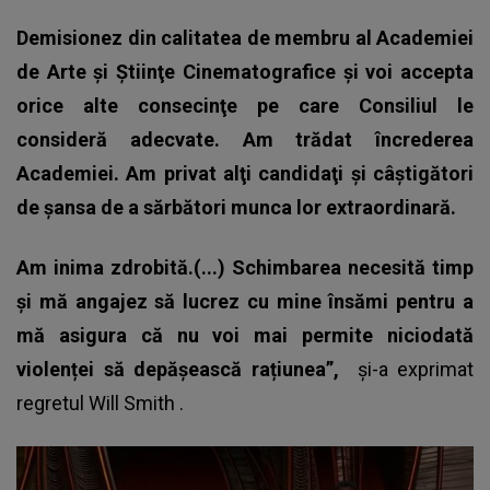
Demisionez din calitatea de membru al Academiei
de Arte şi Ştiinţe Cinematografice şi voi accepta
orice alte consecinţe pe care Consiliul le
consideră adecvate. Am trădat încrederea
Academiei. Am privat alţi candidaţi şi câştigători
de şansa de a sărbători munca lor extraordinară.
Am inima zdrobită.(...) Schimbarea necesită timp
și mă angajez să lucrez cu mine însămi pentru a
mă asigura că nu voi mai permite niciodată
violenței să depășească rațiunea”,
şi-a exprimat
regretul
Will Smith
.