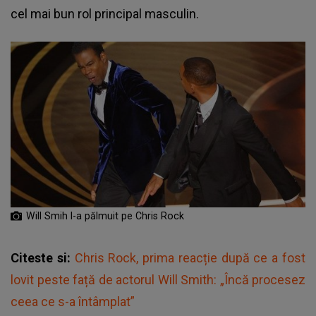
cel mai bun rol principal masculin.
Will Smih l-a pălmuit pe Chris Rock
Citeste si:
Chris Rock, prima reacție după ce a fost
lovit peste față de actorul Will Smith: „Încă procesez
ceea ce s-a întâmplat”