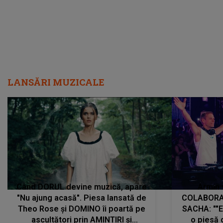
LANSĂRI MUZICALE
Când DORUL devine muzică, apare
Armin 
"Nu ajung acasă". Piesa lansată de
COLABORAR
Theo Rose și DOMINO îi poartă pe
SACHA: ""E
ascultători prin AMINTIRI și
o piesă 