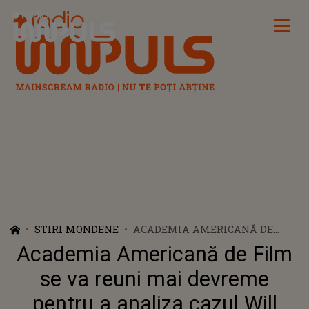
Radio Impuls
STIRI MONDENE
ACADEMIA AMERICANĂ DE
FILM SE VA REUNI MAI
Academia Americană de Film
DEVREME PENTRU A ANALIZA
CAZUL WILL SMITH: „E ÎN
se va reuni mai devreme
INTERESUL TUTUROR SĂ FIE
pentru a analiza cazul Will
REZOLVAT CÂT MAI REPEDE”