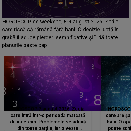
Emanuel a ținut ACEST DETALIU ASCUNS până
acum! În fața Alexandrei, concurentul din Casa Iubirii
face o MĂRTURISIRE NEAȘTEPTATĂ despre mama
sa: "I-am spus și ei în față, eu nu te iubesc pentru
că..."
HOROSCOP 7 august 2026. Zodia
HOROSCOP 
care intră într-o perioadă marcată
care are șa
de încercări. Problemele se adună
bani. O opo
din toate părțile, iar o veste
poate schi