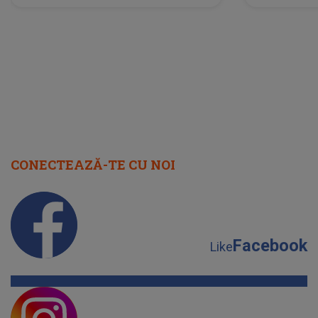
neașteptată îi dă planurile peste
la
cap
CONECTEAZĂ-TE CU NOI
Facebook
Like