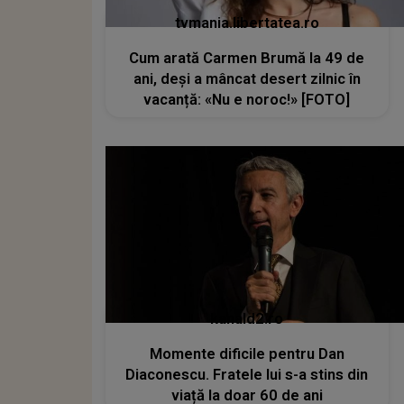
tvmania.libertatea.ro
Cum arată Carmen Brumă la 49 de
ani, deși a mâncat desert zilnic în
vacanță: «Nu e noroc!» [FOTO]
kanald2.ro
Momente dificile pentru Dan
Diaconescu. Fratele lui s-a stins din
viață la doar 60 de ani