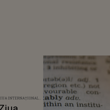
. ZIUA INTERNAȚIONALĂ
I
 Ziua