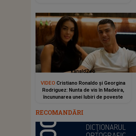
kanald2.ro
VIDEO
Cristiano Ronaldo și Georgina
Rodriguez: Nunta de vis în Madeira,
încununarea unei Iubiri de poveste
RECOMANDĂRI