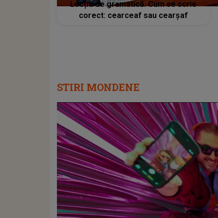
Lecția de gramatică. Cum se scrie
corect: cearceaf sau cearşaf
STIRI MONDENE