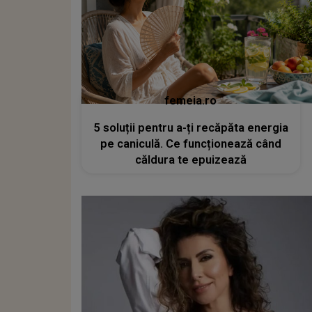
femeia.ro
5 soluții pentru a-ți recăpăta energia
pe caniculă. Ce funcționează când
căldura te epuizează