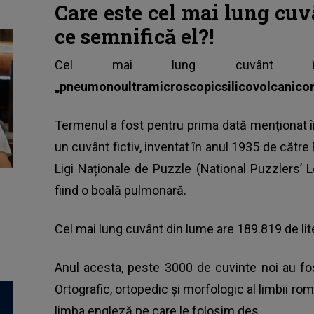
Care este cel mai lung cu
ce semnifică el?!
Cel mai lung cuvânt î
„pneumonoultramicroscopicsilicovolcanico
Termenul a fost pentru prima dată menționat în
un cuvânt fictiv, inventat în anul 1935 de către
Ligi Naționale de Puzzle (National Puzzlers’
fiind o boală pulmonară.
Cel mai lung cuvânt din lume are 189.819 de lite
Anul acesta, peste 3000 de cuvinte noi au fos
Ortografic, ortopedic și morfologic al limbii rom
limba engleză pe care le folosim des.