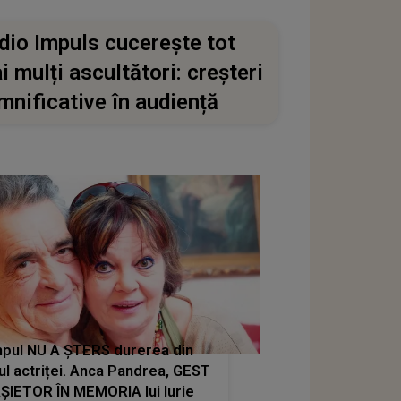
dio Impuls cucerește tot
i mulți ascultători: creșteri
mnificative în audiență
pul NU A ȘTERS durerea din
ul actriței. Anca Pandrea, GEST
ȘIETOR ÎN MEMORIA lui Iurie