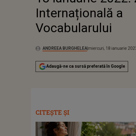
Internațională a
Vocabularului
Publicat:
Autor:
marți, 18 ianuarie 2022
Actualizat:
ANDREEA BURGHELEA
miercuri, 18 ianuarie 202
Adaugă-ne ca sursă preferată în Google
CITEȘTE ȘI