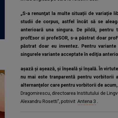
„S-a renunţat la multe situații de variație l
studii de corpus, astfel încât să se aleag
anterioară una singura. De pildă, pentru t
profEsor si profeSOR, s-a păstrat doar proF
păstrat doar eu inventez. Pentru variante 
singurele variante acceptate în ediţia anter
aşază şi aşează, și înșeală şi înşală. În virtu
nu mai este tranparentă pentru vorbitorii a
alternanţelor care pentru vorbitorii de acum,
Dragomirescu, directoarea Institutului de Ling
Alexandru Rosetti", potrivit
Antena 3
.