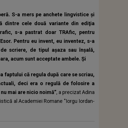
iberă. S-a mers pe anchete lingvistice și
ă dintre cele două variante din ediţia
rafic, s-a pastrat doar TRAfic, pentru
Esor. Pentru eu invent, eu inventez, s-a
de scriere, de tipul aşaza sau înşală,
ioara, acum sunt acceptate ambele. Şi
tea faptului că regula după care se scriau,
ctuali, deci era o regulă de folosire a
 nu mai are nicio noimă”
, a precizat Adina
vistică al Academiei Romane "Iorgu Iordan-