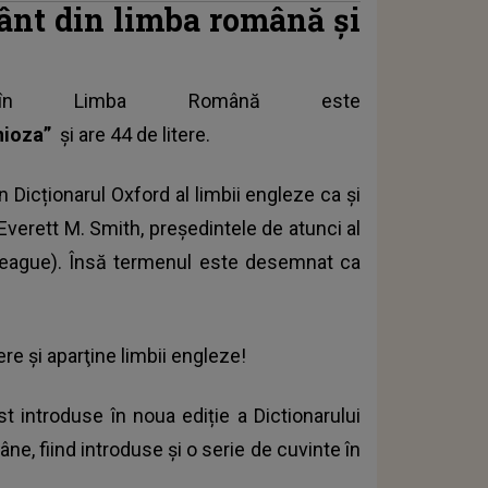
vânt din limba română și
n Limba Română este
nioza”
și are 44 de litere.
 Dicționarul Oxford al limbii engleze ca și
 Everett M. Smith, președintele de atunci al
 League). Însă termenul este desemnat ca
re şi aparţine limbii engleze!
t introduse în noua ediție a Dictionarului
âne, fiind introduse și o serie de cuvinte în