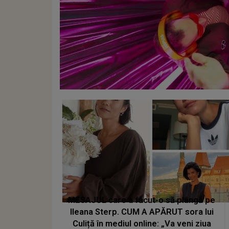
MESAJUL care a făcut-o să plângă pe
Ileana Sterp. CUM A APĂRUT sora lui
Culiță în mediul online: „Va veni ziua