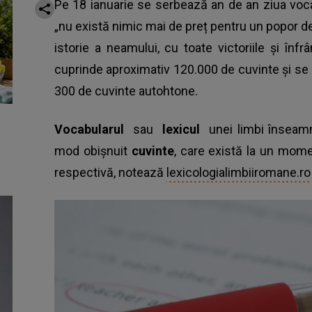
Pe 18 ianuarie se serbează an de an ziua voc
„nu există nimic mai de preț pentru un popor d
istorie a neamului, cu toate victoriile și înfr
cuprinde aproximativ 120.000 de cuvinte și s
300 de cuvinte autohtone.
Vocabularul
sau
lexicul
unei limbi înseamnă
mod obișnuit
cuvinte
, care există la un mome
respectivă, notează
lexicologialimbiiromane.ro