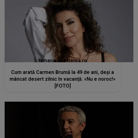
tvmania.libertatea.ro
Cum arată Carmen Brumă la 49 de ani, deși a
mâncat desert zilnic în vacanță: «Nu e noroc!»
[FOTO]