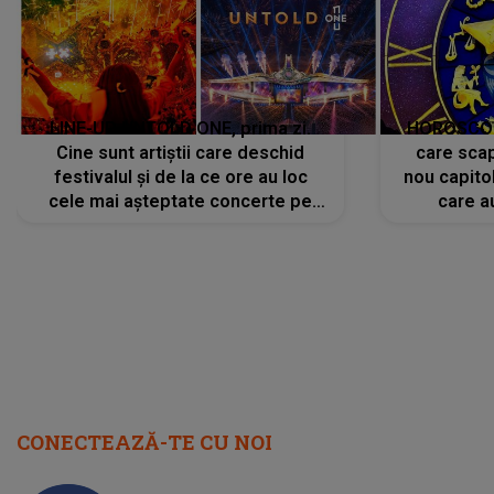
LINE-UP UNTOLD ONE, prima zi.
HOROSCOP 
Cine sunt artiștii care deschid
care scap
festivalul și de la ce ore au loc
nou capitol
cele mai așteptate concerte pe
care a
scena principală?
perioadă 
CONECTEAZĂ-TE CU NOI