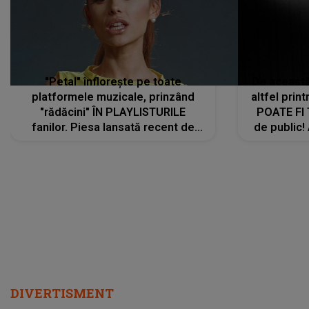
"Petal" înflorește pe toate
De această 
platformele muzicale, prinzând
altfel prin
"rădăcini" ÎN PLAYLISTURILE
POATE FI
fanilor. Piesa lansată recent de
de public!
Ariana Grande îi face pe
a lansat V
ascultători SĂ O ASCULTE PE
REPEAT
DIVERTISMENT