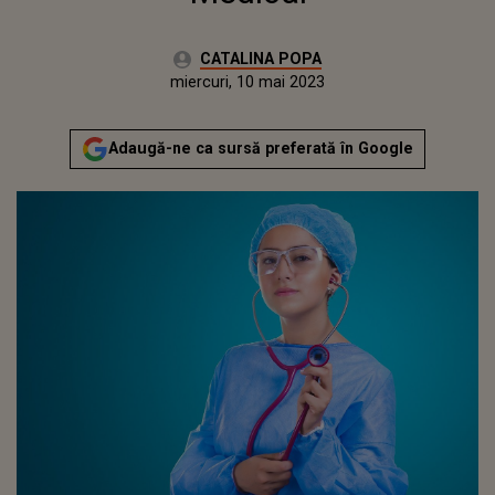
Autor:
CATALINA POPA
Publicat:
miercuri, 11 mai 2022
Actualizat:
miercuri, 10 mai 2023
Adaugă-ne ca sursă preferată în Google