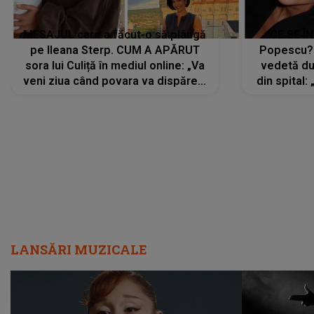
MESAJUL care a făcut-o să plângă
CE SE Î
pe Ileana Sterp. CUM A APĂRUT
Popescu?
sora lui Culiță în mediul online: „Va
vedetă du
veni ziua când povara va dispărea,
din spital:
iar lacrimile...”
LANSĂRI MUZICALE