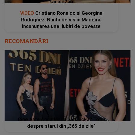
kanald2.ro
VIDEO
Cristiano Ronaldo și Georgina
Rodriguez: Nunta de vis în Madeira,
încununarea unei Iubiri de poveste
RECOMANDĂRI
Cine este Anna Maria Sieklucka? Totul
despre starul din „365 de zile”