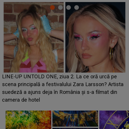
Ce a dezvăluit noua concurentă din "Casa Iubirii" l-a
luat prin surprindere pe Emanuel. CINE ESTE
BĂIATUL VIZAT de Alexandra?! Aflându-se în fața
faptului împlinit, A RECUNOSCUT IMEDIAT: "Am
avut..."