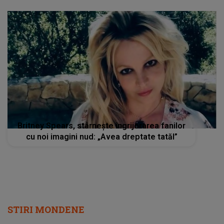
Britney Spears, stârnește îngrijorarea fanilor
cu noi imagini nud: „Avea dreptate tatăl”
STIRI MONDENE