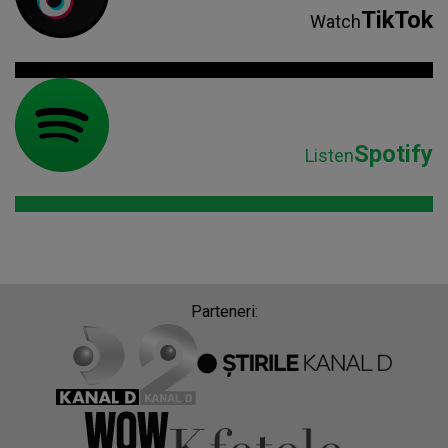
TikTok
Watch
Spotify
Listen
Parteneri: