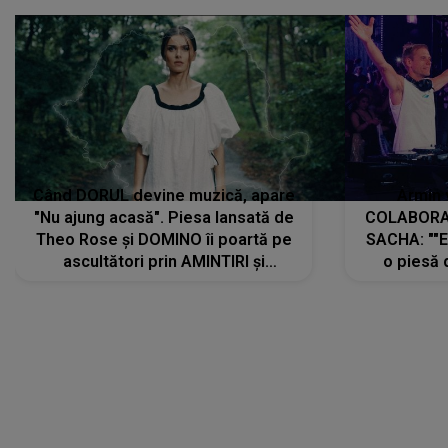
Când DORUL devine muzică, apare
Armin 
"Nu ajung acasă". Piesa lansată de
COLABORAR
Theo Rose și DOMINO îi poartă pe
SACHA: ""E
ascultători prin AMINTIRI și
o piesă 
REGĂSIRI, iar drumul emoțiilor
imediat pre
trece prin sufletul publicului:
cu mine șt
"Pentru toți cei care au plecat
păstrăm do
departe ca să le fie mai bine"