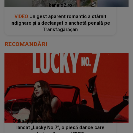
kanald2.ro
VIDEO
Un gest aparent romantic a stârnit
indignare și a declanșat o anchetă penală pe
Transfăgărășan
RECOMANDĂRI
Otilia îți ghicește cifra norocoasă! Artista a
lansat „Lucky No.7”, o piesă dance care