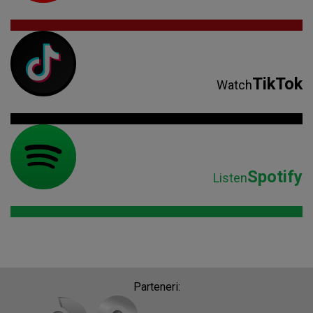
TikTok
Watch
Spotify
Listen
Parteneri: