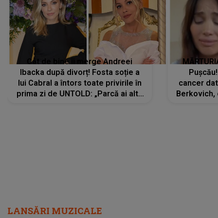
Cât de bine îi merge Andreei
MĂRTURIA
Ibacka după divorț! Fosta soție a
Pușcău!
lui Cabral a întors toate privirile în
cancer dato
prima zi de UNTOLD: „Parcă ai altă
Berkovich, 
strălucire, emani putere,
accident ru
încredere, siguranță...”
Dacă nu 
LANSĂRI MUZICALE