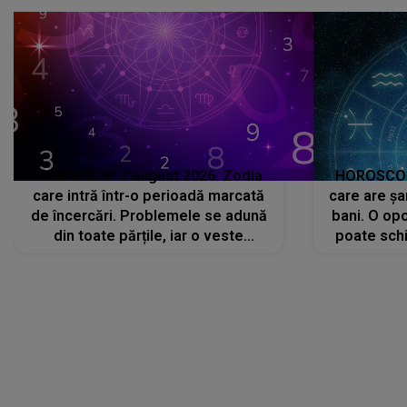
că..."
HOROSCOP 7 august 2026. Zodia
HOROSCOP 
care intră într-o perioadă marcată
care are șa
de încercări. Problemele se adună
bani. O opo
din toate părțile, iar o veste
poate schi
neașteptată îi dă planurile peste
la
cap