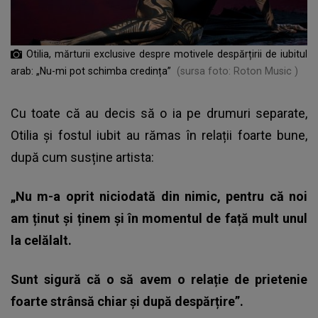
Otilia, mărturii exclusive despre motivele despărțirii de iubitul
arab: „Nu-mi pot schimba credința”
(sursa foto: Roton Music )
Cu toate că au decis să o ia pe drumuri separate,
Otilia și fostul iubit au rămas în relații foarte bune,
după cum susține artista:
„Nu m-a oprit niciodată din nimic, pentru că noi
am ținut și ținem și în momentul de față mult unul
la celălalt.
Sunt sigură că o să avem o relație de prietenie
foarte strânsă chiar și după despărțire”.