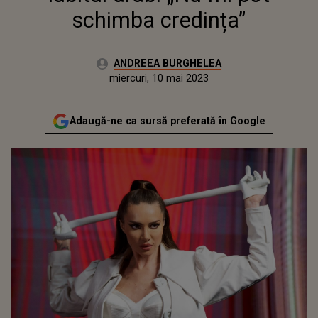
schimba credința”
Autor:
ANDREEA BURGHELEA
Publicat:
marți, 10 mai 2022
Actualizat:
miercuri, 10 mai 2023
Adaugă-ne ca sursă preferată în Google