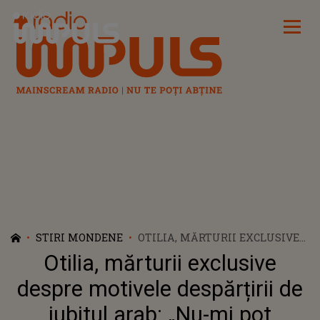
Radio Impuls
STIRI MONDENE
OTILIA, MĂRTURII EXCLUSIVE
DESPRE MOTIVELE DESPĂRȚIRII
Otilia, mărturii exclusive
DE IUBITUL ARAB: „NU-MI POT
SCHIMBA CREDINȚA”
despre motivele despărțirii de
iubitul arab: „Nu-mi pot