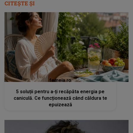
CITEȘTE ȘI
femeia.ro
5 soluții pentru a-ți recăpăta energia pe
caniculă. Ce funcționează când căldura te
epuizează