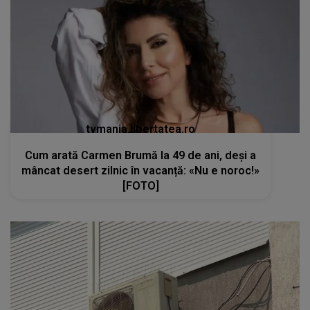
tvmania.libertatea.ro
Cum arată Carmen Brumă la 49 de ani, deși a
mâncat desert zilnic în vacanță: «Nu e noroc!»
[FOTO]