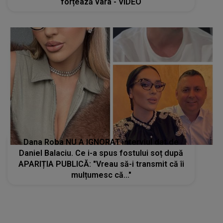
forțează vara - VIDEO
Dana Roba NU A IGNORAT interviul dat de
Daniel Balaciu. Ce i-a spus fostului soț după
APARIȚIA PUBLICĂ: "Vreau să-i transmit că îi
mulțumesc că..."