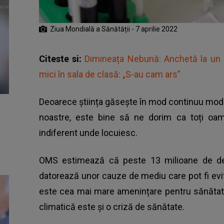
Ziua Mondială a Sănătății - 7 aprilie 2022
Citeste si:
Dimineața Nebună: Anchetă la un li
mici în sala de clasă: „S-au cam ars”
Deoarece știința găsește în mod continuu modalit
noastre, este bine să ne dorim ca toți oam
indiferent unde locuiesc.
OMS estimează că peste 13 milioane de dec
datorează unor cauze de mediu care pot fi evit
este cea mai mare amenințare pentru sănătat
climatică este și o criză de sănătate.