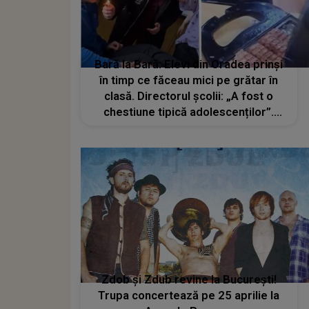
Bară la Bară: Elevi din Oradea prinși
în timp ce făceau mici pe grătar în
clasă. Directorul școlii: „A fost o
chestiune tipică adolescenților”.
Audio
Zdob şi Zdub revine la Bucureşti!
Trupa concertează pe 25 aprilie la