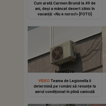
Cum arată Carmen Brumă la 49 de
ani, deși a mâncat desert zilnic în
vacanță: «Nu e noroc!» [FOTO]
kanald2.ro
VIDEO
Teama de Legionella îi
determină pe români să renunțe la
aerul condiționat în plină caniculă