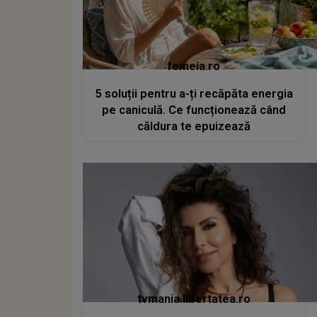
femeia.ro
5 soluții pentru a-ți recăpăta energia
pe caniculă. Ce funcționează când
căldura te epuizează
tvmania.libertatea.ro