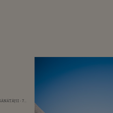
ĂNĂTĂȚII - 7