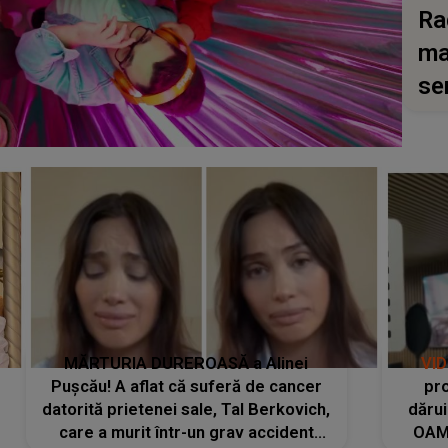
Ra
ma
se
MĂRTURIA DUREROASĂ a Alinei
VI
Pușcău! A aflat că suferă de cancer
pro
datorită prietenei sale, Tal Berkovich,
dărui
care a murit într-un grav accident
OAM