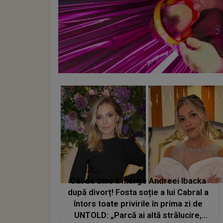
Cât de bine îi merge Andreei Ibacka
după divorț! Fosta soție a lui Cabral a
întors toate privirile în prima zi de
UNTOLD: „Parcă ai altă strălucire,