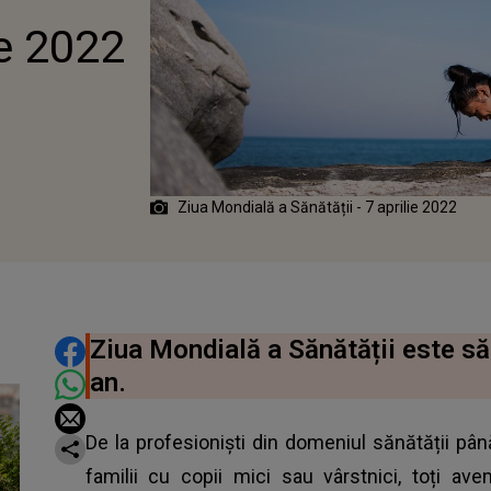
ie 2022
Ziua Mondială a Sănătății - 7 aprilie 2022
DISTRIBUIE ARTICOLUL
Ziua Mondială a Sănătății este săr
an.
De la profesioniști din domeniul sănătății până
familii cu copii mici sau vârstnici, toți a