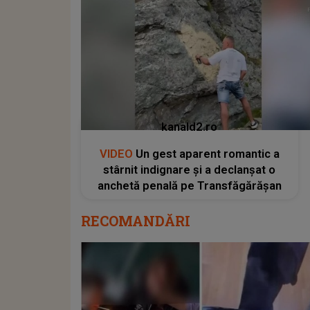
kanald2.ro
VIDEO
Un gest aparent romantic a
stârnit indignare și a declanșat o
anchetă penală pe Transfăgărășan
RECOMANDĂRI