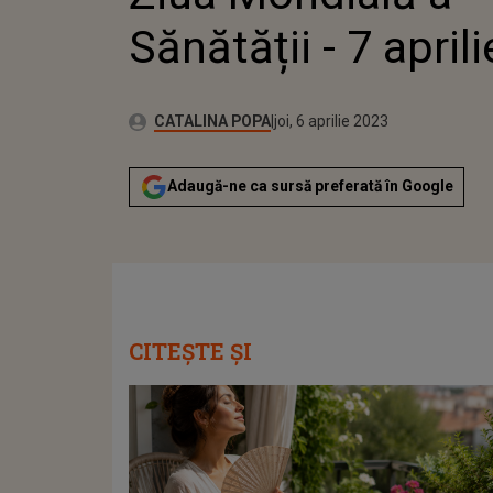
Sănătății - 7 april
Publicat:
Autor:
miercuri, 6 aprilie 2022
Actualizat:
CATALINA POPA
joi, 6 aprilie 2023
Adaugă-ne ca sursă preferată în Google
CITEȘTE ȘI