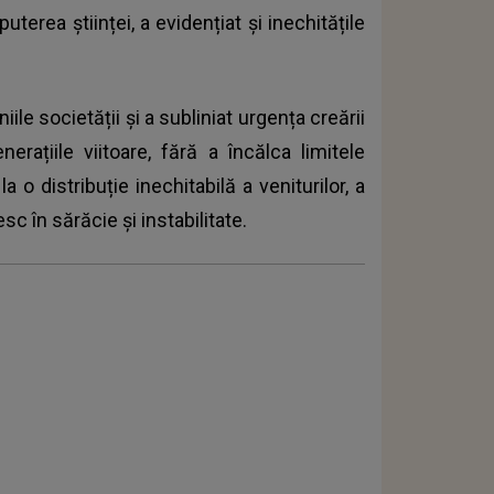
erea științei, a evidențiat și inechitățile
le societății și a subliniat urgența creării
rațiile viitoare, fără a încălca limitele
o distribuție inechitabilă a veniturilor, a
sc în sărăcie și instabilitate.