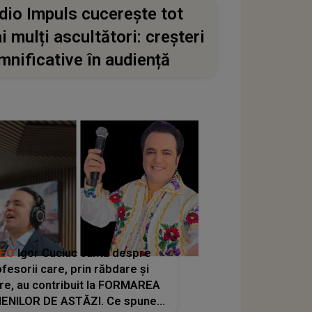
dio Impuls cucerește tot
i mulți ascultători: creșteri
mnificative în audiență
DEO
Igor Cuciuc cântă despre
fesorii care, prin răbdare și
re, au contribuit la FORMAREA
ENILOR DE ASTĂZI. Ce spune