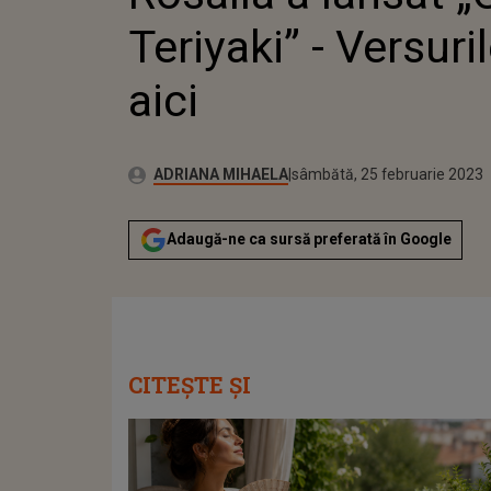
Teriyaki” - Versuri
aici
Publicat:
Autor:
vineri, 25 februarie 2022
Actualizat:
ADRIANA MIHAELA
sâmbătă, 25 februarie 2023
Adaugă-ne ca sursă preferată în Google
CITEȘTE ȘI