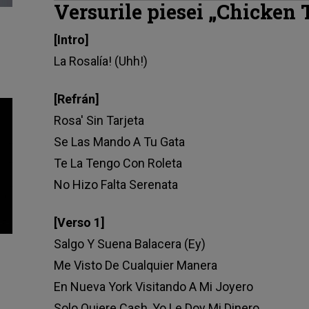
Versurile piesei „Chicken 
[Intro]
La Rosalía! (Uhh!)
[Refrán]
Rosa' Sin Tarjeta
Se Las Mando A Tu Gata
Te La Tengo Con Roleta
No Hizo Falta Serenata
[Verso 1]
Salgo Y Suena Balacera (Ey)
Me Visto De Cualquier Manera
En Nueva York Visitando A Mi Joyero
Solo Quiere Cash, Yo Le Doy Mi Dinero