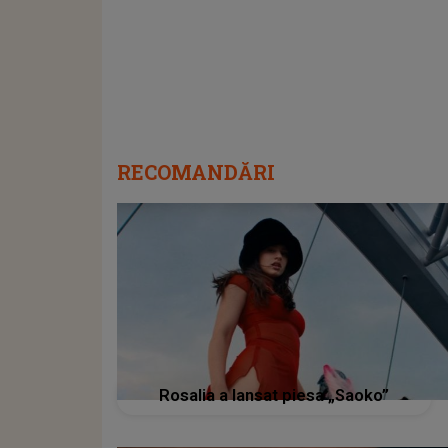
RECOMANDĂRI
Rosalia a lansat piesa „Saoko”