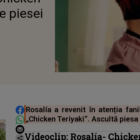
le piesei
DISTRIBUIE ARTICOLUL
Rosalía a revenit în atenția fani
„Chicken Teriyaki”. Ascultă piesa 
Videoclip: Rosalía- Chicke