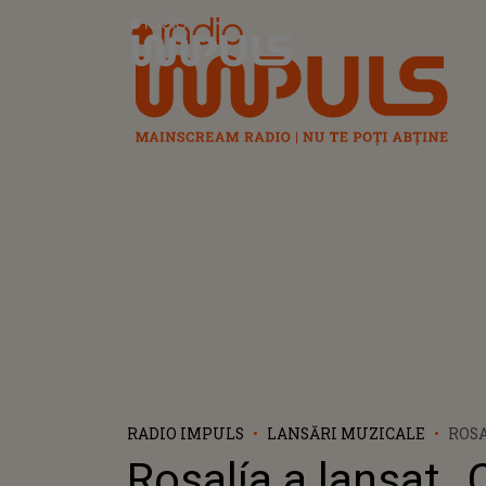
Radio Impuls
RADIO IMPULS
LANSĂRI MUZICALE
ROSA
„CHI
Rosalía a lansat 
VERS