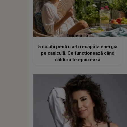
femeia.ro
5 soluții pentru a-ți recăpăta energia
pe caniculă. Ce funcționează când
căldura te epuizează