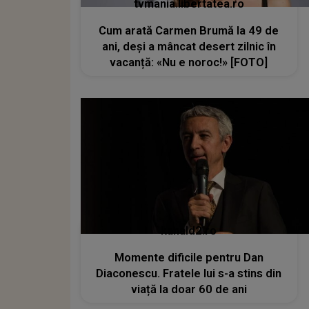
tvmania.libertatea.ro
Cum arată Carmen Brumă la 49 de
ani, deși a mâncat desert zilnic în
vacanță: «Nu e noroc!» [FOTO]
kanald2.ro
Momente dificile pentru Dan
Diaconescu. Fratele lui s-a stins din
viață la doar 60 de ani