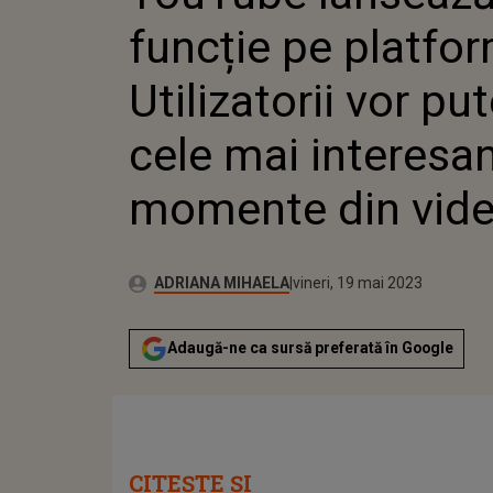
DIN VIDEOCLIPURI
funcție pe platfo
Utilizatorii vor p
cele mai interesa
momente din vide
Publicat:
Autor:
joi, 19 mai 2022
Actualizat:
ADRIANA MIHAELA
vineri, 19 mai 2023
Adaugă-ne ca sursă preferată în Google
CITEȘTE ȘI