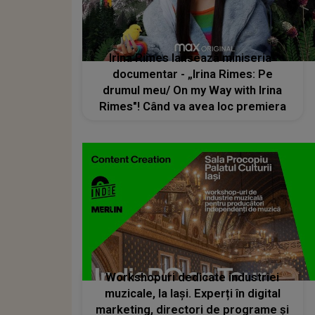
Irina Rimes lansează miniseria-
documentar - „Irina Rimes: Pe
drumul meu/ On my Way with Irina
Rimes"! Când va avea loc premiera
Workshopuri dedicate industriei
muzicale, la Iași. Experți în digital
marketing, directori de programe și