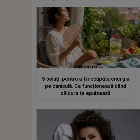
femeia.ro
5 soluții pentru a-ți recăpăta energia
pe caniculă. Ce funcționează când
căldura te epuizează