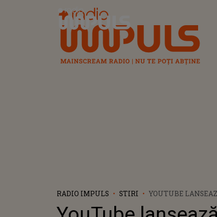
Radio Impuls
RADIO IMPULS
STIRI
YOUTUBE LANSEAZ
PLATFORMĂ! UTILI
YouTube lansează
VEDEA CELE MAI 