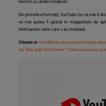
telefon cu dotări modeste.
Din primele informații, YouTube Go va mai fi di
va mai putea fi găsită în magazinele de apli
telefoanele celor care o au instalată.
Citeste si:
Irina Rimes lansează miniseria-doc
my Way with Irina Rimes"! Când va avea loc pr