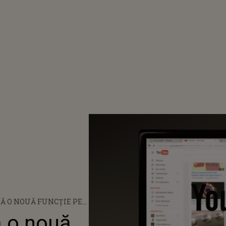
Ă O NOUĂ FUNCȚIE PE
ZATORII VOR PUTEA
 o nouă
INTERESANTE MOMENTE