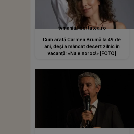
tvmania.libertatea.ro
Cum arată Carmen Brumă la 49 de
ani, deși a mâncat desert zilnic în
vacanță: «Nu e noroc!» [FOTO]
kanald2.ro