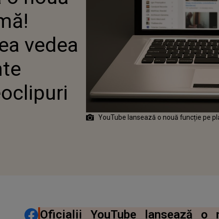
rmă!
utea vedea
nte
oclipuri
YouTube lansează o nouă funcție pe p
DISTRIBUIE ARTICOLUL
Oficialii YouTube lansează o 