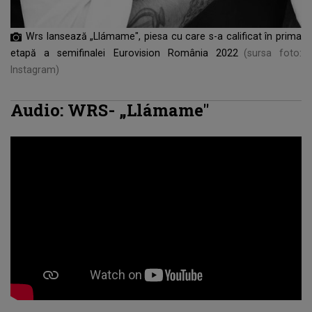
Wrs lansează „Llámame", piesa cu care s-a calificat în prima
etapă a semifinalei Eurovision România 2022
(sursa foto:
Instagram)
Audio: WRS- „Llámame"