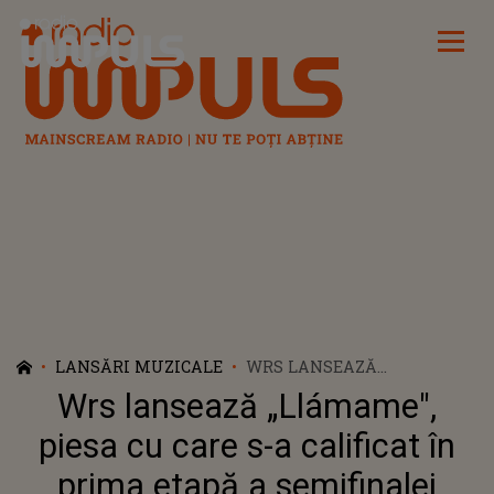
Radio Impuls
LANSĂRI MUZICALE
WRS LANSEAZĂ
„LLÁMAME", PIESA CU CARE
Wrs lansează „Llámame",
S-A CALIFICAT ÎN PRIMA
ETAPĂ A SEMIFINALEI
piesa cu care s-a calificat în
EUROVISION ROMÂNIA 2022
prima etapă a semifinalei