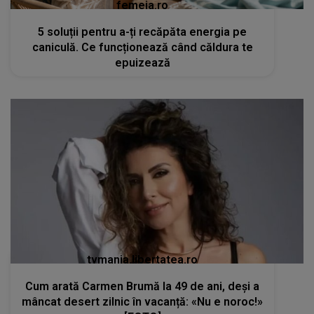
femeia.ro
5 soluții pentru a-ți recăpăta energia pe
caniculă. Ce funcționează când căldura te
epuizează
tvmania.libertatea.ro
Cum arată Carmen Brumă la 49 de ani, deși a
mâncat desert zilnic în vacanță: «Nu e noroc!»