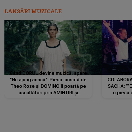
LANSĂRI MUZICALE
Când DORUL devine muzică, apare
Armin 
"Nu ajung acasă". Piesa lansată de
COLABORAR
Theo Rose și DOMINO îi poartă pe
SACHA: ""E
ascultători prin AMINTIRI și
o piesă 
REGĂSIRI, iar drumul emoțiilor
imediat pre
trece prin sufletul publicului:
cu mine șt
"Pentru toți cei care au plecat
păstrăm do
departe ca să le fie mai bine"