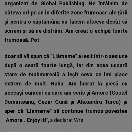
organizat de Global Publishing. Ne întâlnim de
câteva ori pe an în diferite zone frumoase ale țării
și pentru o săptămână nu facem altceva decât să
scriem și să ne distrăm. Am creat o echipă foarte
frumoasă. Pot
doar să vă spun că "Llámame" a ieșit într-o sesiune
după o seară foarte lungă, iar din acea ușoară
stare de mahmureală a ieșit ceva ce îmi place
extrem de mult. Haha. Am lucrat la piesă cu
aceeași oameni cu care am scris și Amore (Costel
Dominteanu, Cezar Gună și Alexandru Turcu) și
sper că "Llámame" să continue frumos povestea
"Amore". Enjoy it!"
, a declarat
Wrs
.