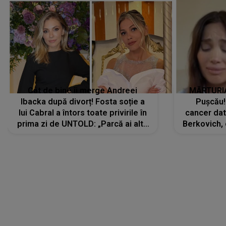
Cât de bine îi merge Andreei
MĂRTURIA
Ibacka după divorț! Fosta soție a
Pușcău!
lui Cabral a întors toate privirile în
cancer dato
prima zi de UNTOLD: „Parcă ai altă
Berkovich, 
strălucire, emani putere,
accident ru
încredere, siguranță...”
Dacă nu 