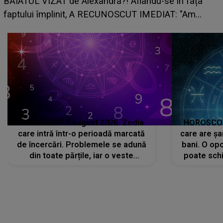
BĂIATUL VIZAT de Alexandra?! Aflându-se în fața
faptului împlinit, A RECUNOSCUT IMEDIAT: "Am
avut..."
HOROSCOP 7 august 2026. Zodia
HOROSCOP 
care intră într-o perioadă marcată
care are șa
de încercări. Problemele se adună
bani. O opo
din toate părțile, iar o veste
poate schi
neașteptată îi dă planurile peste
la
cap