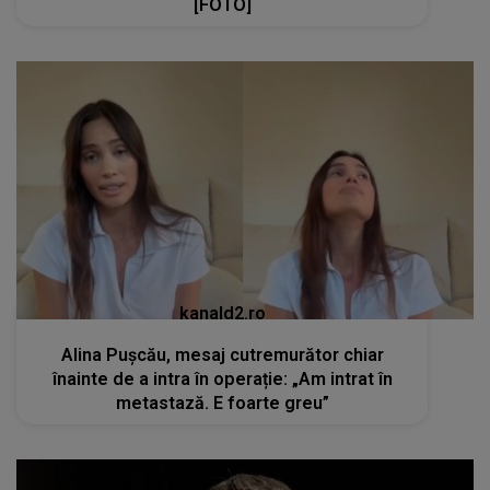
[FOTO]
kanald2.ro
Alina Pușcău, mesaj cutremurător chiar
înainte de a intra în operație: „Am intrat în
metastază. E foarte greu”