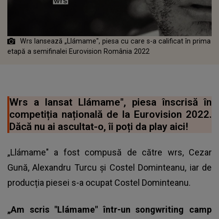
Wrs lansează „Llámame", piesa cu care s-a calificat în prima
etapă a semifinalei Eurovision România 2022
Wrs a lansat Llámame", piesa înscrisă în
competiția națională de la Eurovision 2022.
Dăcă nu ai ascultat-o, îi poți da play aici!
„Llámame" a fost compusă de către wrs, Cezar
Gună, Alexandru Turcu și Costel Dominteanu, iar de
producția piesei s-a ocupat Costel Dominteanu.
„Am scris
"Llámame
" într-un songwriting camp