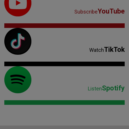
YouTube
Subscribe
TikTok
Watch
Spotify
Listen