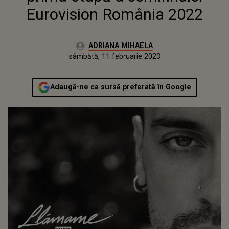
Eurovision România 2022
Autor:
ADRIANA MIHAELA
Publicat:
vineri, 11 februarie 2022
Actualizat:
sâmbătă, 11 februarie 2023
Adaugă-ne ca sursă preferată în Google