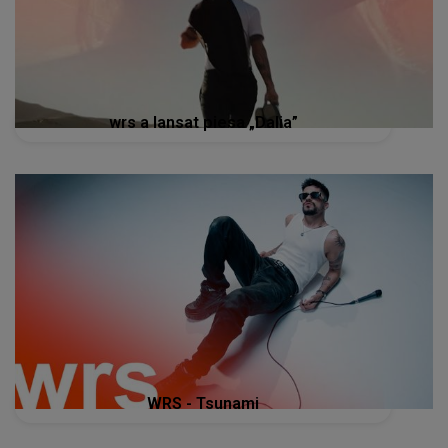
wrs a lansat piesa „Dalia”
WRS - Tsunami