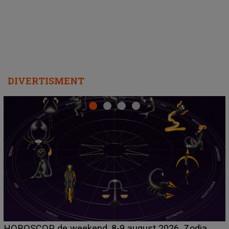
departe ca să le fie mai bine"
DIVERTISMENT
Emanuel a ținut ACEST DETALIU ASCUNS până