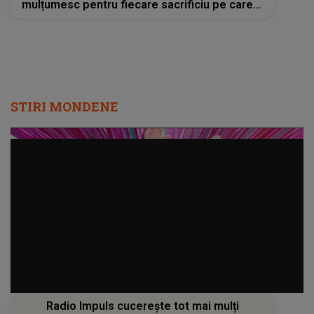
mulțumesc pentru fiecare sacrificiu pe care l-
ai făcut. Inimile noastre sunt sfâșiate”
STIRI MONDENE
Radio Impuls cucerește tot mai mulți