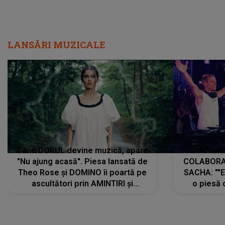
LANSĂRI MUZICALE
Când DORUL devine muzică, apare
Armin 
"Nu ajung acasă". Piesa lansată de
COLABORAR
Theo Rose și DOMINO îi poartă pe
SACHA: ""E
ascultători prin AMINTIRI și
o piesă 
REGĂSIRI, iar drumul emoțiilor
imediat pre
trece prin sufletul publicului:
cu mine șt
"Pentru toți cei care au plecat
păstrăm do