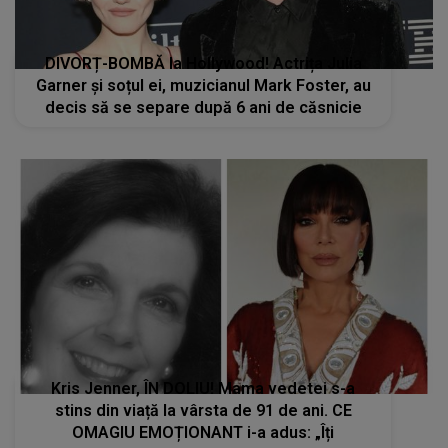
DIVORȚ-BOMBĂ la Hollywood! Actrița Julia
Garner și soțul ei, muzicianul Mark Foster, au
decis să se separe după 6 ani de căsnicie
Kris Jenner, ÎN DOLIU! Mama vedetei s-a
stins din viață la vârsta de 91 de ani. CE
OMAGIU EMOȚIONANT i-a adus: „Îți