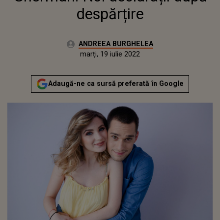
despărțire
Autor:
ANDREEA BURGHELEA
Publicat:
marți, 9 februarie 2021
Actualizat:
marți, 19 iulie 2022
Adaugă-ne ca sursă preferată în Google