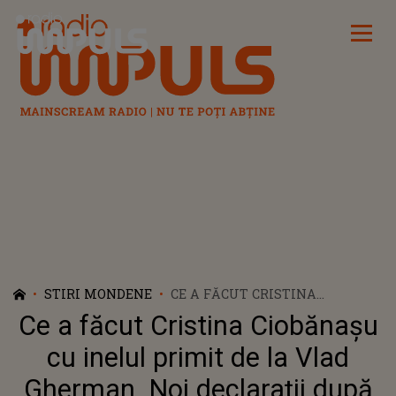
Radio Impuls
STIRI MONDENE
CE A FĂCUT CRISTINA
CIOBĂNAȘU CU INELUL PRIMIT
Ce a făcut Cristina Ciobănașu
DE LA VLAD GHERMAN. NOI
DECLARAȚII DUPĂ DESPĂRȚIRE
cu inelul primit de la Vlad
Gherman. Noi declarații după