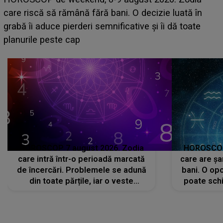
acum! În fața Alexandrei, concurentul din Casa Iubiri
face o MĂRTURISIRE NEAȘTEPTATĂ despre mam
sa: "I-am spus și ei în față, eu nu te iubesc pentru
că..."
HOROSCOP 7 august 2026. Zodia
HOROSCOP 
care intră într-o perioadă marcată
care are șa
de încercări. Problemele se adună
bani. O opo
din toate părțile, iar o veste
poate schi
neașteptată îi dă planurile peste
la
cap