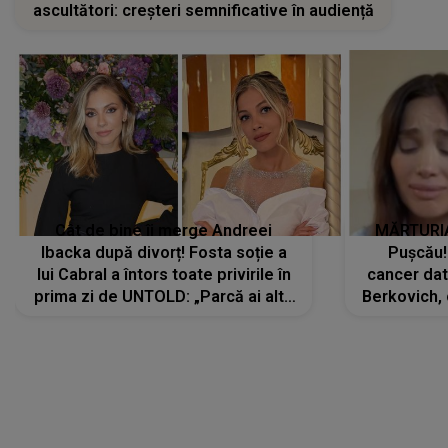
ascultători: creșteri semnificative în audiență
Cât de bine îi merge Andreei
MĂRTURIA
Ibacka după divorț! Fosta soție a
Pușcău!
lui Cabral a întors toate privirile în
cancer dato
prima zi de UNTOLD: „Parcă ai altă
Berkovich, 
strălucire, emani putere,
accident ru
încredere, siguranță...”
Dacă nu 