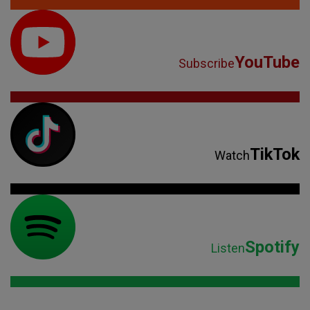
YouTube
Subscribe
TikTok
Watch
Spotify
Listen