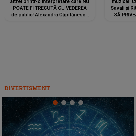
altfel printr-o interpretare care NU
muzical! C
POATE FI TRECUTĂ CU VEDEREA
Savali și Ri
de public! Alexandra Căpitănescu
SĂ PRIV
a lansat VERSIUNEA LIVE a piesei
DIVERTISMENT