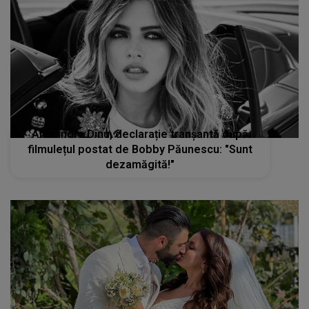
Alexandra Dinu, declarație tranșantă după
filmulețul postat de Bobby Păunescu: "Sunt
dezamăgită!"