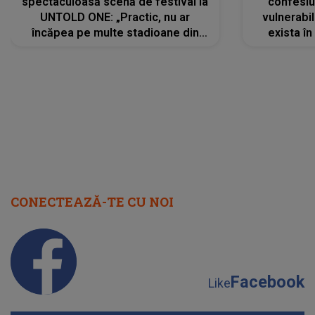
spectaculoasă scenă de festival la
confesiu
UNTOLD ONE: „Practic, nu ar
vulnerabil
încăpea pe multe stadioane din
exista în
lume”. Evenimentul începe joi, 6
august 2026
CONECTEAZĂ-TE CU NOI
Facebook
Like