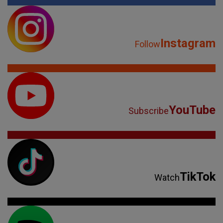
Instagram
Follow
YouTube
Subscribe
TikTok
Watch