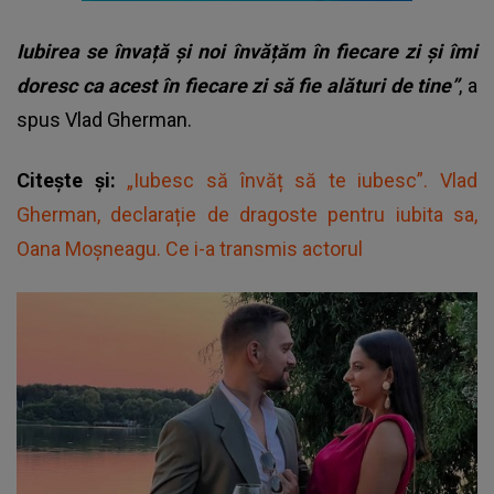
Iubirea se învață și noi învățăm în fiecare zi și îmi
doresc ca acest în fiecare zi să fie alături de tine”
, a
spus Vlad Gherman.
Citește și:
„Iubesc să învăț să te iubesc”. Vlad
Gherman, declarație de dragoste pentru iubita sa,
Oana Moșneagu. Ce i-a transmis actorul