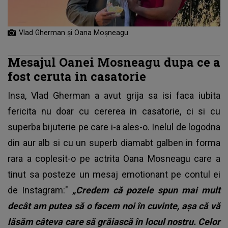
Vlad Gherman și Oana Moșneagu
Mesajul Oanei Mosneagu dupa ce a
fost ceruta in casatorie
Insa, Vlad Gherman a avut grija sa isi faca iubita
fericita nu doar cu cererea in casatorie, ci si cu
superba bijuterie pe care i-a ales-o. Inelul de logodna
din aur alb si cu un superb diamabt galben in forma
rara a coplesit-o pe actrita Oana Mosneagu care a
tinut sa posteze un mesaj emotionant pe contul ei
de Instagram:"
„Credem că pozele spun mai mult
decât am putea să o facem noi în cuvinte, așa că vă
lăsăm câteva care să grăiască în locul nostru. Celor