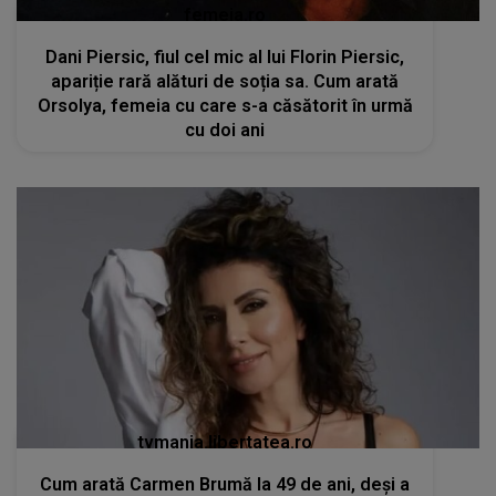
femeia.ro
Dani Piersic, fiul cel mic al lui Florin Piersic,
apariție rară alături de soția sa. Cum arată
Orsolya, femeia cu care s-a căsătorit în urmă
cu doi ani
tvmania.libertatea.ro
Cum arată Carmen Brumă la 49 de ani, deși a