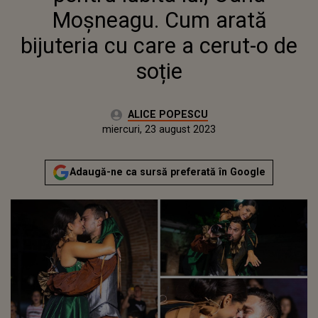
Moșneagu. Cum arată
bijuteria cu care a cerut-o de
soție
Autor:
ALICE POPESCU
Publicat:
miercuri, 23 august 2023
Adaugă-ne ca sursă preferată în Google