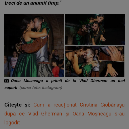
treci de un anumit timp."
Oana Mosneagu a primit de la Vlad Gherman un inel
superb
(sursa foto: Instagram)
Citește și:
Cum a reacționat Cristina Ciobănașu
după ce Vlad Gherman și Oana Moșneagu s-au
logodit