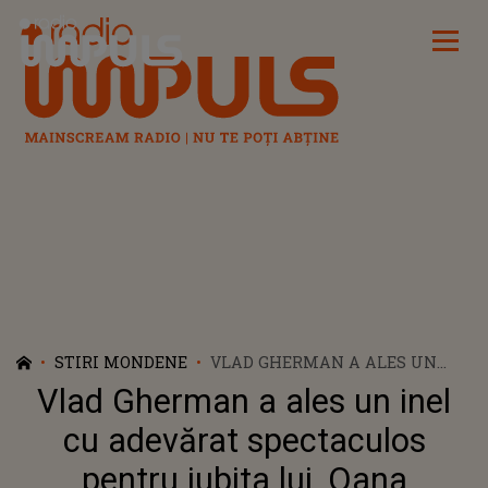
Radio Impuls
STIRI MONDENE
VLAD GHERMAN A ALES UN
INEL CU ADEVĂRAT
Vlad Gherman a ales un inel
SPECTACULOS PENTRU IUBITA
LUI, OANA MOȘNEAGU. CUM
cu adevărat spectaculos
ARATĂ BIJUTERIA CU CARE A
pentru iubita lui, Oana
CERUT-O DE SOȚIE