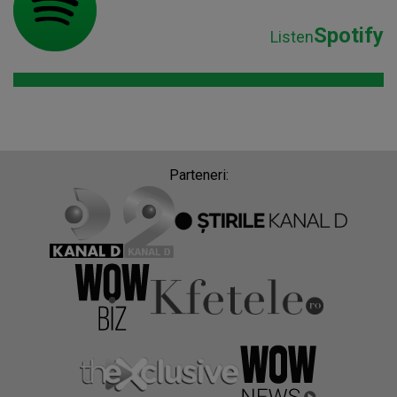
Spotify
Listen
Parteneri: