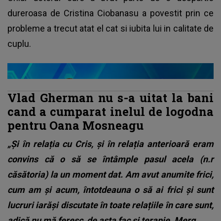
dureroasa de Cristina Ciobanasu a povestit prin ce
probleme a trecut atat el cat si iubita lui in calitate de
cuplu.
Vlad Gherman nu s-a uitat la bani
cand a cumparat inelul de logodna
pentru Oana Mosneagu
„Și în relația cu Cris, și în relația anterioară eram
convins că o să se întâmple pasul acela (n.r
căsătoria) la un moment dat. Am avut anumite frici,
cum am și acum, întotdeauna o să ai frici și sunt
lucruri iarăși discutate în toate relațiile în care sunt,
adică nu mă feresc, de asta fac și terapie. Merg