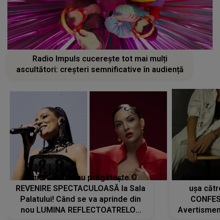
Radio Impuls cucerește tot mai mulți
ascultători: creșteri semnificative în audiență
Tania Turtureanu pregătește O
Alexandra
REVENIRE SPECTACULOASĂ la Sala
ușa cătr
Palatului! Când se va aprinde din
CONFES
nou LUMINA REFLECTOATRELOR
Avertismentu