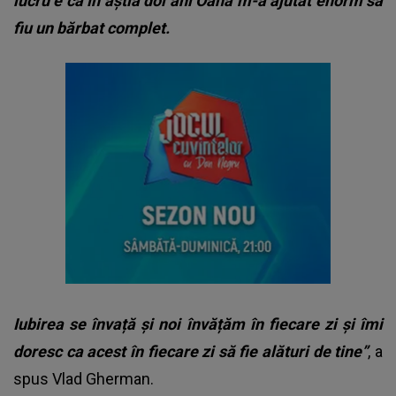
lucru e că în ăștia doi ani Oana m-a ajutat enorm să
fiu un bărbat complet.
Iubirea se învață și noi învățăm în fiecare zi și îmi
doresc ca acest în fiecare zi să fie alături de tine”
, a
spus Vlad Gherman.