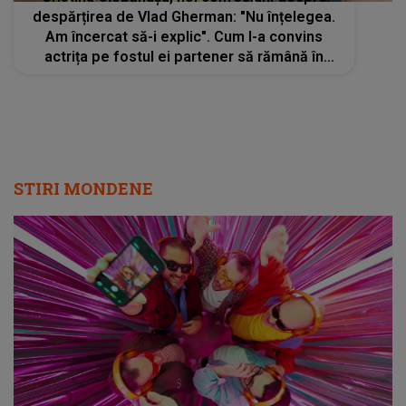
despărțirea de Vlad Gherman: "Nu înțelegea.
Am încercat să-i explic". Cum l-a convins
actrița pe fostul ei partener să rămână în
relații bune după separare
STIRI MONDENE