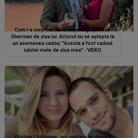
Cum l-a surprins Oana Moșneagu pe Vlad
Gherman de ziua lui. Actorul nu se aștepta la
un asemenea cadou: "Acesta a fost cadoul
iubitei mele de ziua mea" - VIDEO
Cristina Ciobănașu, noi confesiuni despre