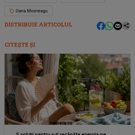
Oana Mosneagu
DISTRIBUIE ARTICOLUL
CITEȘTE ȘI
femeia.ro
5 soluții pentru a-ți recăpăta energia pe