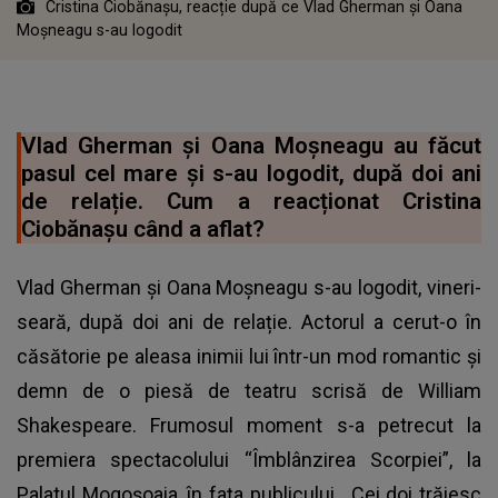
Cristina Ciobănașu, reacție după ce Vlad Gherman și Oana
Moșneagu s-au logodit
Vlad Gherman și Oana Moșneagu au făcut
pasul cel mare și s-au logodit, după doi ani
de relație. Cum a reacționat Cristina
Ciobănașu când a aflat?
Vlad Gherman și Oana Moșneagu s-au logodit, vineri-
seară, după doi ani de relație. Actorul a cerut-o în
căsătorie pe aleasa inimii lui într-un mod romantic și
demn de o piesă de teatru scrisă de William
Shakespeare. Frumosul moment s-a petrecut la
premiera spectacolului “Îmblânzirea Scorpiei”, la
Palatul Mogoșoaia, în fața publicului. Cei doi trăiesc