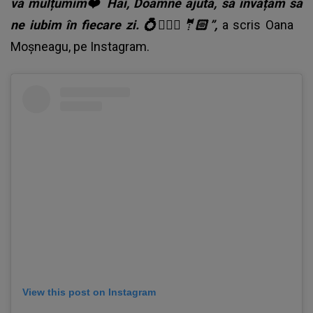
vă mulțumim❤️ Hai, Doamne ajută, să învățăm să
ne iubim în fiecare zi. 💍👰🏽‍♀️🤵🏻”,
a scris Oana
Moșneagu, pe Instagram.
View this post on Instagram