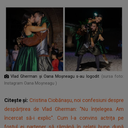
Vlad Gherman și Oana Moșneagu s-au logodit
(sursa foto:
Instagram Oana Moșneagu )
Citește și:
Cristina Ciobănașu, noi confesiuni despre
despărțirea de Vlad Gherman: "Nu înțelegea. Am
încercat să-i explic". Cum l-a convins actrița pe
fostul ei partener să rămână în relații bune după