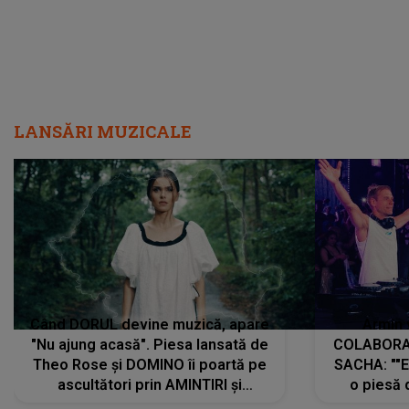
LANSĂRI MUZICALE
Când DORUL devine muzică, apare
Armin 
"Nu ajung acasă". Piesa lansată de
COLABORAR
Theo Rose și DOMINO îi poartă pe
SACHA: ""E
ascultători prin AMINTIRI și
o piesă 
REGĂSIRI, iar drumul emoțiilor
imediat pre