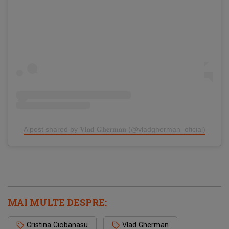
A post shared by 𝐕𝐥𝐚𝐝 𝐆𝐡𝐞𝐫𝐦𝐚𝐧 (@vladgherman_oficial)
MAI MULTE DESPRE:
Cristina Ciobanasu
Vlad Gherman