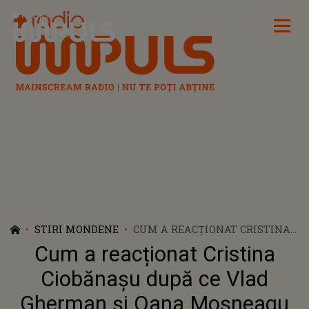
Radio Impuls
STIRI MONDENE
CUM A REACȚIONAT CRISTINA
CIOBĂNAȘU DUPĂ CE VLAD
Cum a reacționat Cristina
GHERMAN ȘI OANA MOȘNEAGU
S-AU LOGODIT
Ciobănașu după ce Vlad
Gherman și Oana Moșneagu