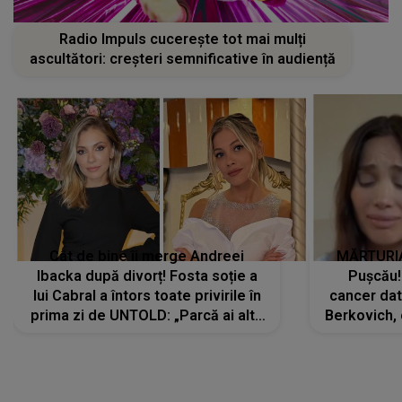
Radio Impuls cucerește tot mai mulți
ascultători: creșteri semnificative în audiență
Cât de bine îi merge Andreei
MĂRTURIA
Ibacka după divorț! Fosta soție a
Pușcău!
lui Cabral a întors toate privirile în
cancer dato
prima zi de UNTOLD: „Parcă ai altă
Berkovich, 
strălucire, emani putere,
accident ru
încredere, siguranță...”
Dacă nu 