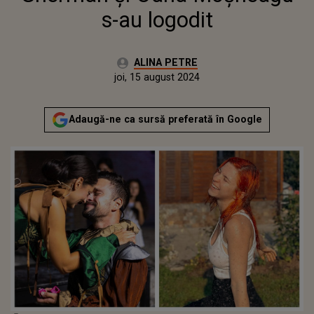
s-au logodit
Autor:
ALINA PETRE
Publicat:
marți, 15 august 2023
Actualizat:
joi, 15 august 2024
Adaugă-ne ca sursă preferată în Google