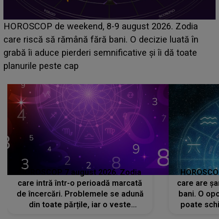
Emanuel a ținut ACEST DETALIU ASCUNS până
acum! În fața Alexandrei, concurentul din Casa Iubirii
face o MĂRTURISIRE NEAȘTEPTATĂ despre mama
sa: "I-am spus și ei în față, eu nu te iubesc pentru
că..."
HOROSCOP 7 august 2026. Zodia
HOROSCOP 
care intră într-o perioadă marcată
care are șa
de încercări. Problemele se adună
bani. O opo
din toate părțile, iar o veste
poate schi
neașteptată îi dă planurile peste
la