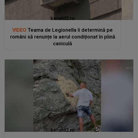
kanald2.ro
VIDEO
Teama de Legionella îi determină pe
români să renunțe la aerul condiționat în plină
caniculă
kanald2.ro