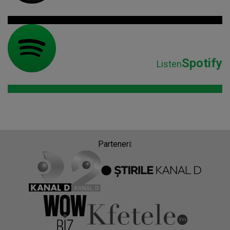
Spotify
Listen
Parteneri: