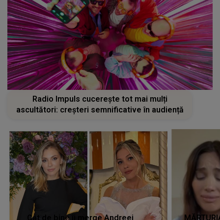
Radio Impuls cucerește tot mai mulți
ascultători: creșteri semnificative în audiență
Cât de bine îi merge Andreei
MĂRTURIA