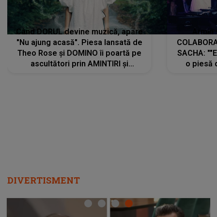
Când DORUL devine muzică, apare
Armin 
"Nu ajung acasă". Piesa lansată de
COLABORAR
Theo Rose și DOMINO îi poartă pe
SACHA: ""E
ascultători prin AMINTIRI și
o piesă 
REGĂSIRI, iar drumul emoțiilor
imediat pre
trece prin sufletul publicului:
cu mine șt
"Pentru toți cei care au plecat
păstrăm do
departe ca să le fie mai bine"
DIVERTISMENT