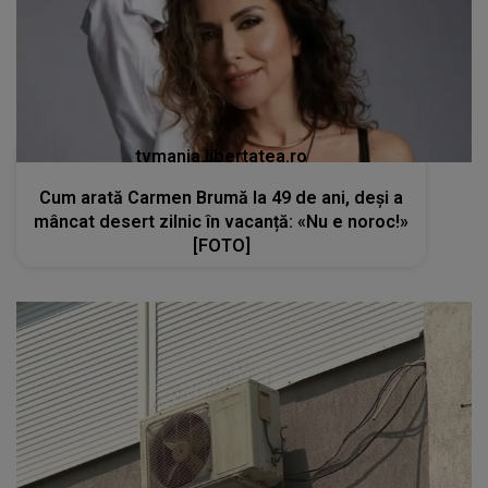
tvmania.libertatea.ro
Cum arată Carmen Brumă la 49 de ani, deși a
mâncat desert zilnic în vacanță: «Nu e noroc!»
[FOTO]