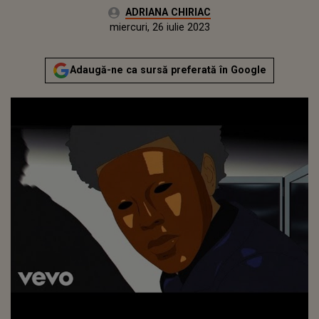
Autor:
ADRIANA CHIRIAC
Publicat:
marți, 26 iulie 2022
Actualizat:
miercuri, 26 iulie 2023
Adaugă-ne ca sursă preferată în Google