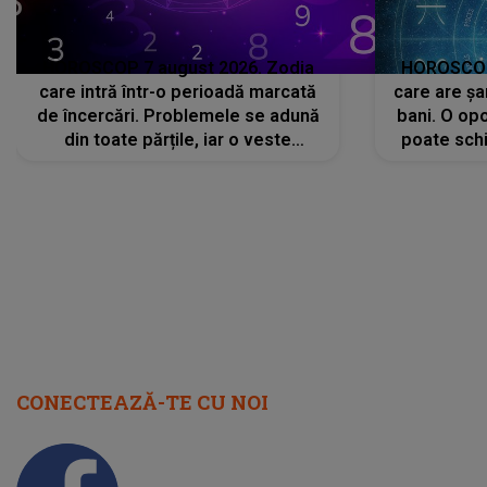
HOROSCOP 7 august 2026. Zodia
HOROSCOP 
care intră într-o perioadă marcată
care are șa
de încercări. Problemele se adună
bani. O opo
din toate părțile, iar o veste
poate schi
neașteptată îi dă planurile peste
la
cap
CONECTEAZĂ-TE CU NOI