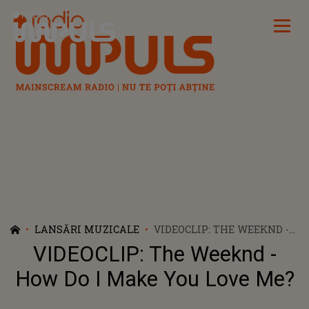
Radio Impuls
LANSĂRI MUZICALE
VIDEOCLIP: THE WEEKND -
HOW DO I MAKE YOU LOVE
VIDEOCLIP: The Weeknd -
ME?
How Do I Make You Love Me?