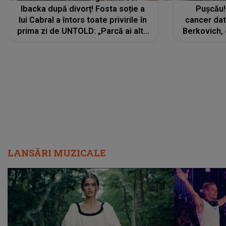
Ibacka după divorț! Fosta soție a
Pușcău!
lui Cabral a întors toate privirile în
cancer dato
prima zi de UNTOLD: „Parcă ai altă
Berkovich, 
strălucire, emani putere,
accident ru
încredere, siguranță...”
Dacă nu 
LANSĂRI MUZICALE