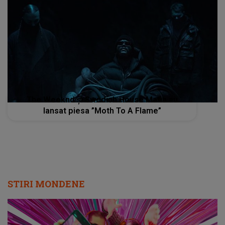
The Weeknd și Swedish House Mafia au
lansat piesa ”Moth To A Flame”
STIRI MONDENE