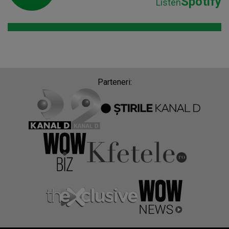
Spotify
Listen
Parteneri: