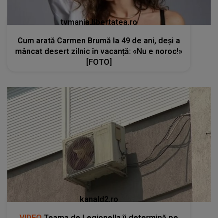
tvmania.libertatea.ro
Cum arată Carmen Brumă la 49 de ani, deși a
mâncat desert zilnic în vacanță: «Nu e noroc!»
[FOTO]
kanald2.ro
VIDEO
Teama de Legionella îi determină pe