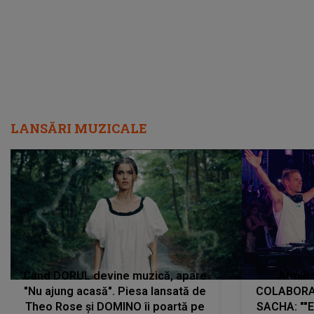
LANSĂRI MUZICALE
Când DORUL devine muzică, apare
Armin 
"Nu ajung acasă". Piesa lansată de
COLABORAR
Theo Rose și DOMINO îi poartă pe
SACHA: ""E