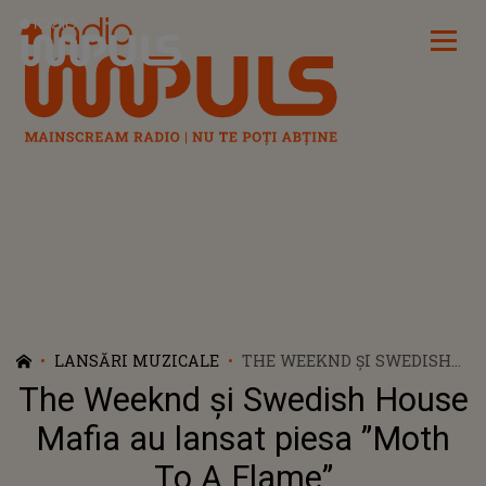
Radio Impuls
LANSĂRI MUZICALE
THE WEEKND ȘI SWEDISH
HOUSE MAFIA AU LANSAT
The Weeknd și Swedish House
PIESA ”MOTH TO A FLAME”
Mafia au lansat piesa ”Moth
To A Flame”