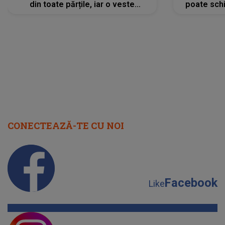
din toate părțile, iar o veste
poate schi
neașteptată îi dă planurile peste
la
cap
CONECTEAZĂ-TE CU NOI
Facebook
Like