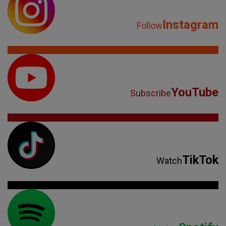
Instagram
Follow
YouTube
Subscribe
TikTok
Watch