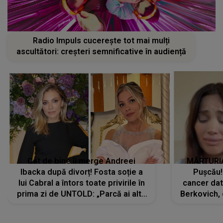
Radio Impuls cucerește tot mai mulți
ascultători: creșteri semnificative în audiență
Cât de bine îi merge Andreei
MĂRTURIA
Ibacka după divorț! Fosta soție a
Pușcău!
lui Cabral a întors toate privirile în
cancer dato
prima zi de UNTOLD: „Parcă ai altă
Berkovich, 
strălucire, emani putere,
accident ru
încredere, siguranță...”
Dacă nu 