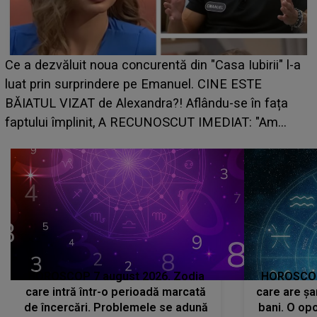
Ce a dezvăluit noua concurentă din "Casa Iubirii" l-a
luat prin surprindere pe Emanuel. CINE ESTE
BĂIATUL VIZAT de Alexandra?! Aflându-se în fața
faptului împlinit, A RECUNOSCUT IMEDIAT: "Am
avut..."
HOROSCOP 7 august 2026. Zodia
HOROSCOP 
care intră într-o perioadă marcată
care are șa
de încercări. Problemele se adună
bani. O opo