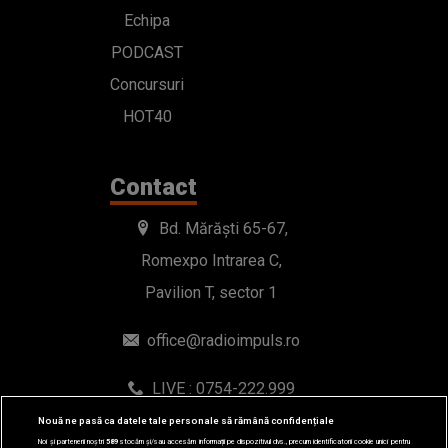
Echipa
PODCAST
Concursuri
HOT40
Contact
Bd. Mărăști 65-67,
Romexpo Intrarea C,
Pavilion T, sector 1
office@radioimpuls.ro
LIVE : 0754-222.999
WhatsApp: 0754-222.999
Nouă ne pasă ca datele tale personale să rămână confidențiale
Noi și partenerii noștri
589
stocăm și/sau accesăm informații pe dispozitivul dvs., precum identificatorii cookie unici pentru