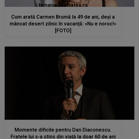
tvmania.libertatea.ro
Cum arată Carmen Brumă la 49 de ani, deși a
mâncat desert zilnic în vacanță: «Nu e noroc!»
[FOTO]
kanald2.ro
Momente dificile pentru Dan Diaconescu.
Fratele lui s-a stins din viață la doar 60 de ani