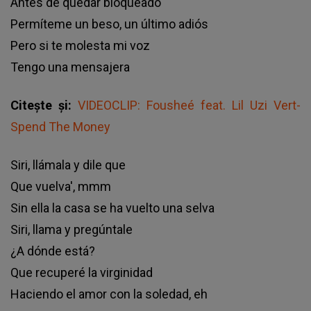
Antes de quedar bloqueado
Permíteme un beso, un último adiós
Pero si te molesta mi voz
Tengo una mensajera
Citește și:
VIDEOCLIP: Fousheé feat. Lil Uzi Vert-
Spend The Money
Siri, llámala y dile que
Que vuelva', mmm
Sin ella la casa se ha vuelto una selva
Siri, llama y pregúntale
¿A dónde está?
Que recuperé la virginidad
Haciendo el amor con la soledad, eh