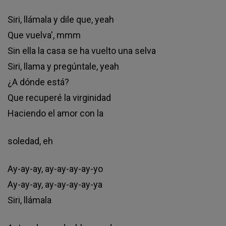
Siri, llámala y dile que, yeah
Que vuelva', mmm
Sin ella la casa se ha vuelto una selva
Siri, llama y pregúntale, yeah
¿A dónde está?
Que recuperé la virginidad
Haciendo el amor con la
soledad, eh
Ay-ay-ay, ay-ay-ay-ay-yo
Ay-ay-ay, ay-ay-ay-ay-ya
Siri, llámala