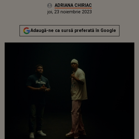
Autor:
ADRIANA CHIRIAC
Publicat:
miercuri, 23 noiembrie 2022
Actualizat:
joi, 23 noiembrie 2023
Adaugă-ne ca sursă preferată în Google