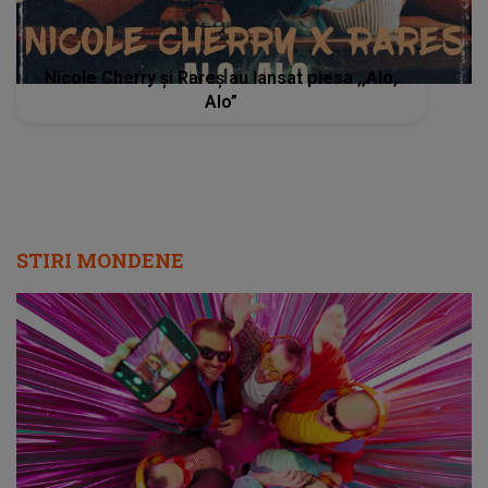
Nicole Cherry și Rareș au lansat piesa ,,Alo,
Alo”
STIRI MONDENE