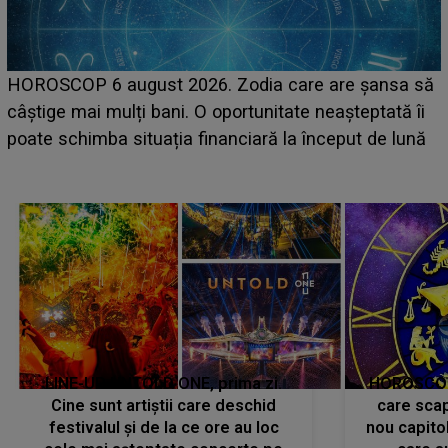
HOROSCOP 6 august 2026. Zodia care are șansa să
câștige mai mulți bani. O oportunitate neașteptată îi
e
poate schimba situația financiară la început de lună
LINE-UP UNTOLD ONE, prima zi.
HOROSCOP 
Cine sunt artiștii care deschid
care scap
festivalul și de la ce ore au loc
nou capitol