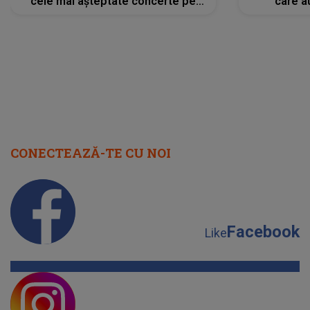
cele mai așteptate concerte pe
care a
scena principală?
perioadă 
CONECTEAZĂ-TE CU NOI
Facebook
Like