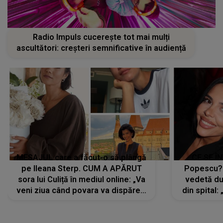
Radio Impuls cucerește tot mai mulți
ascultători: creșteri semnificative în audiență
MESAJUL care a făcut-o să plângă
CE SE Î
pe Ileana Sterp. CUM A APĂRUT
Popescu?
sora lui Culiță în mediul online: „Va
vedetă du
veni ziua când povara va dispărea,
din spital:
iar lacrimile...”