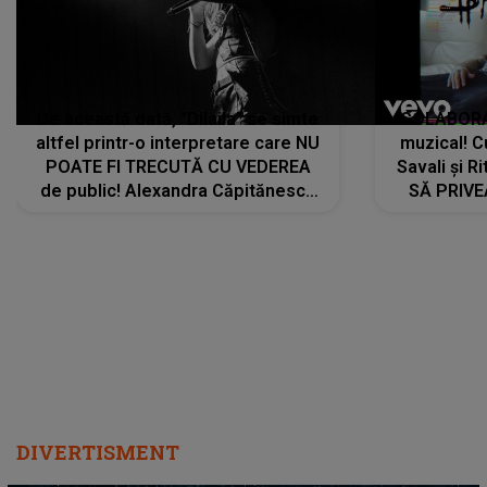
De această dată, "Dilaila" se simte
COLABORAR
altfel printr-o interpretare care NU
muzical! C
POATE FI TRECUTĂ CU VEDEREA
Savali și Ri
de public! Alexandra Căpitănescu
SĂ PRIV
a lansat VERSIUNEA LIVE a piesei
DIVERTISMENT