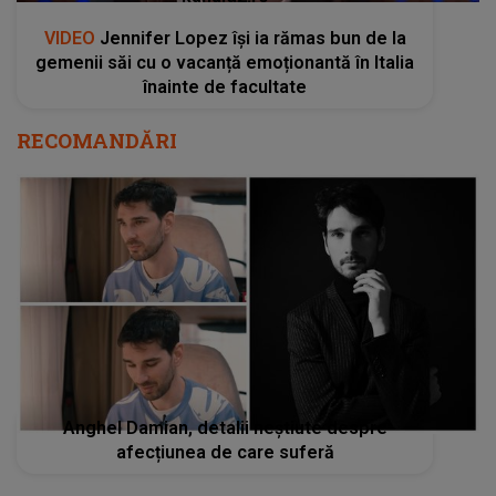
VIDEO
Jennifer Lopez își ia rămas bun de la
gemenii săi cu o vacanță emoționantă în Italia
înainte de facultate
RECOMANDĂRI
Anghel Damian, detalii neștiute despre
afecțiunea de care suferă