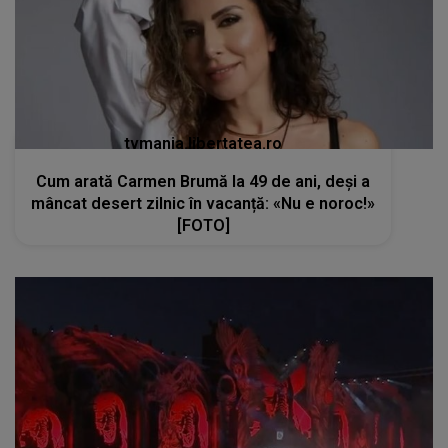
tvmania.libertatea.ro
Cum arată Carmen Brumă la 49 de ani, deși a
mâncat desert zilnic în vacanță: «Nu e noroc!»
[FOTO]