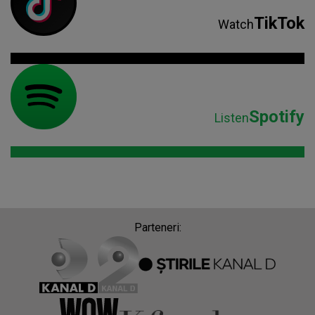
TikTok
Watch
Spotify
Listen
Parteneri: