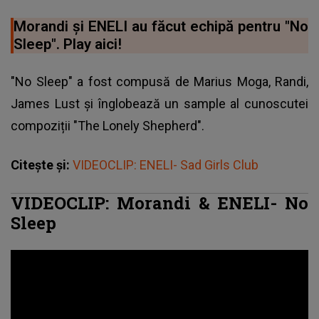
Morandi și ENELI au făcut echipă pentru "No
Sleep". Play aici!
"No Sleep" a fost compusă de Marius Moga, Randi,
James Lust și înglobează un sample al cunoscutei
compoziții "The Lonely Shepherd".
Citește și:
VIDEOCLIP: ENELI- Sad Girls Club
VIDEOCLIP: Morandi & ENELI- No
Sleep