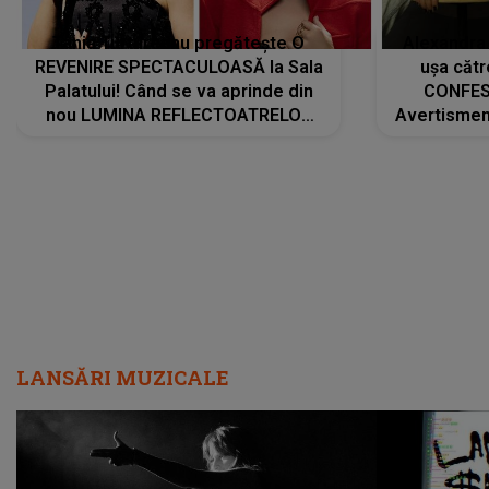
Tania Turtureanu pregătește O
Alexandra
REVENIRE SPECTACULOASĂ la Sala
ușa cătr
Palatului! Când se va aprinde din
CONFES
nou LUMINA REFLECTOATRELOR
Avertismentu
pentru artistă: " Vor fi multe
rămas ÎNT
cântece noi, în premieră. Cântece
au format-
care abia acum învață să respire"
"Am f
LANSĂRI MUZICALE