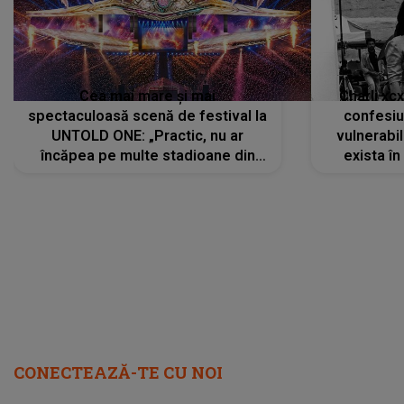
Cea mai mare și mai
Charli xc
spectaculoasă scenă de festival la
confesiu
UNTOLD ONE: „Practic, nu ar
vulnerabil
încăpea pe multe stadioane din
exista în
lume”. Evenimentul începe joi, 6
august 2026
CONECTEAZĂ-TE CU NOI