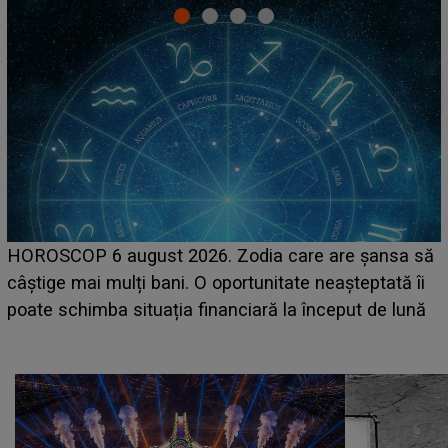
LINE-UP UNTOLD ONE, prima zi. Cine sunt artiștii
a să
care deschid festivalul și de la ce ore au loc cele 
 îi
așteptate concerte pe scena principală?
lună