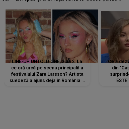
că..."
LINE-UP UNTOLD ONE, ziua 2. La
Ce a dezv
ce oră urcă pe scena principală a
din "Cas
festivalului Zara Larsson? Artista
surprind
suedeză a ajuns deja în România și
ESTE 
s-a filmat din camera de hotel
Alexandr
faptului 
IMED