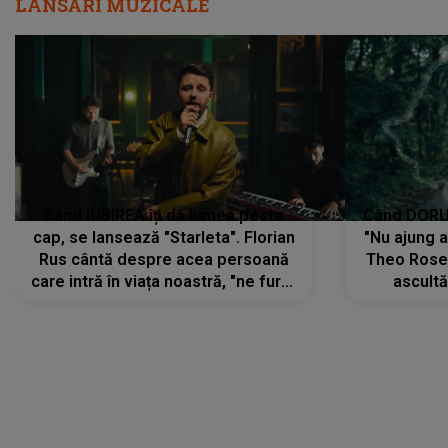
LANSĂRI MUZICALE
Când IUBIREA îți dă lumea peste
Când DORUL
cap, se lansează "Starleta". Florian
"Nu ajung 
Rus cântă despre acea persoană
Theo Rose 
care intră în viața noastră, "ne fură"
ascultă
toate PRIVIRILE, toate GÂNDURILE,
REGĂSIRI
tot UNIVERSUL și fără să ne dăm
trece pr
seama, ajunge să fie motivul
"Pentru t
pentru care zâmbim
departe 