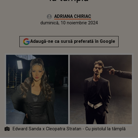
Autor:
ADRIANA CHIRIAC
Publicat:
vineri, 10 noiembrie 2023
Actualizat:
duminică, 10 noiembrie 2024
Adaugă-ne ca sursă preferată în Google
Edward Sanda x Cleopatra Stratan - Cu pistolul la tâmplă