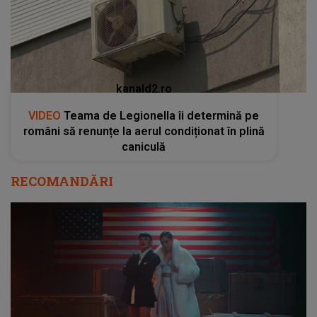
kanald2.ro
VIDEO
Teama de Legionella îi determină pe
români să renunțe la aerul condiționat în plină
caniculă
RECOMANDĂRI