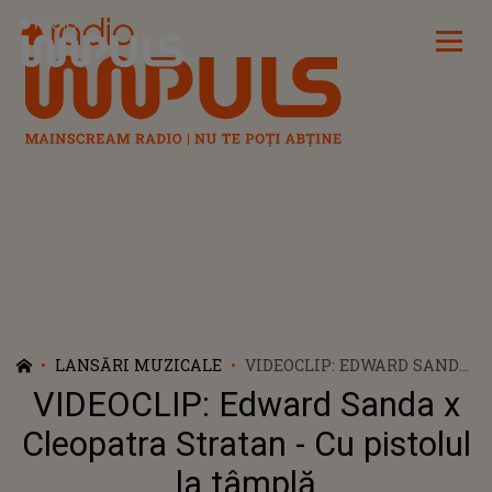
Radio Impuls
LANSĂRI MUZICALE
VIDEOCLIP: EDWARD SANDA
X CLEOPATRA STRATAN - CU
VIDEOCLIP: Edward Sanda x
PISTOLUL LA TÂMPLĂ
Cleopatra Stratan - Cu pistolul
la tâmplă