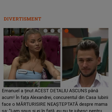
DIVERTISMENT
Emanuel a ținut ACEST DETALIU ASCUNS până
acum! În fața Alexandrei, concurentul din Casa Iubirii
face o MĂRTURISIRE NEAȘTEPTATĂ despre mama
p
sa: "I-am spus și ei în față, eu nu te iubesc pentru