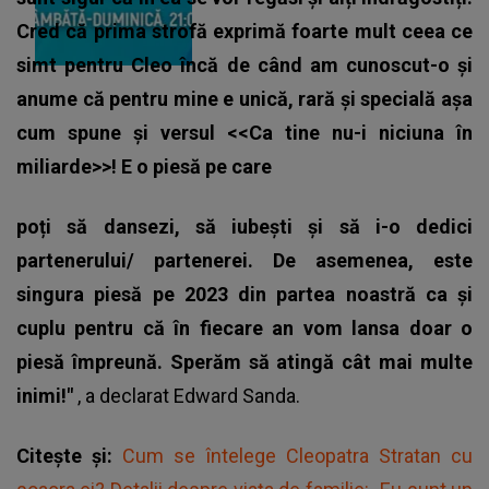
Cred că prima strofă exprimă foarte mult ceea ce
simt pentru Cleo încă de când am cunoscut-o și
anume că pentru mine e unică, rară și specială așa
cum spune și versul <<Ca tine nu-i niciuna în
miliarde>>! E o piesă pe care
poți să dansezi, să iubești și să i-o dedici
partenerului/ partenerei. De asemenea, este
singura piesă pe 2023 din partea noastră ca și
cuplu pentru că în fiecare an vom lansa doar o
piesă împreună. Sperăm să atingă cât mai multe
inimi!"
, a declarat
Edward Sanda
.
Citește și:
Cum se întelege Cleopatra Stratan cu