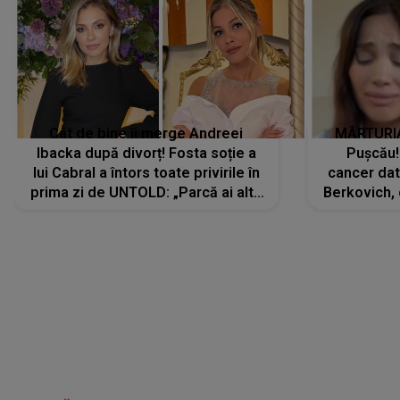
Cât de bine îi merge Andreei
MĂRTURIA
Ibacka după divorț! Fosta soție a
Pușcău!
lui Cabral a întors toate privirile în
cancer dato
prima zi de UNTOLD: „Parcă ai altă
Berkovich, 
strălucire, emani putere,
accident ru
încredere, siguranță...”
Dacă nu 