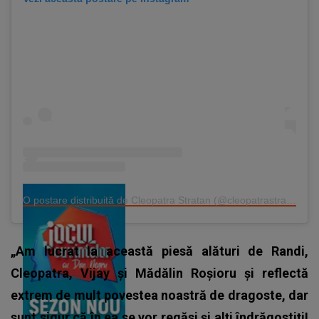
O postare distribuită de Cleopatra Stratan (@cleopatrastratan)
„Am lucrat la această piesă alături de Randi,
Cleopatra, Vijay și Mădălin Roșioru și reflectă
extrem de mult povestea noastră de dragoste, dar
sunt sigur că în ea se vor regăsi și alți îndrăgostiți!