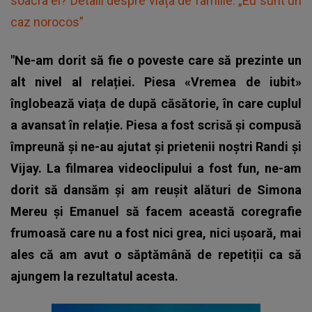
soacra ei? Detalii despre viața de familie: „Eu sunt un
caz norocos”
"Ne-am dorit să fie o poveste care să prezinte un
alt nivel al relației. Piesa «Vremea de iubit»
înglobează viața de după căsătorie, în care cuplul
a avansat în relație. Piesa a fost scrisă și compusă
împreună și ne-au ajutat și prietenii noștri Randi și
Vijay. La filmarea videoclipului a fost fun, ne-am
dorit să dansăm și am reușit alături de Simona
Mereu și Emanuel să facem această coregrafie
frumoasă care nu a fost nici grea, nici ușoară, mai
ales că am avut o săptămână de repetiții ca să
ajungem la rezultatul acesta.