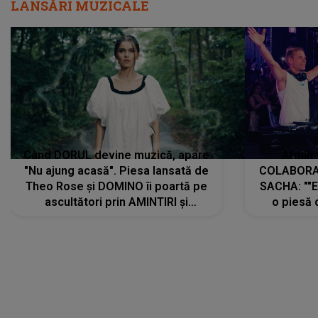
LANSĂRI MUZICALE
Când DORUL devine muzică, apare
Armin 
"Nu ajung acasă". Piesa lansată de
COLABORAR
Theo Rose și DOMINO îi poartă pe
SACHA: ""E
ascultători prin AMINTIRI și
o piesă 
REGĂSIRI, iar drumul emoțiilor
imediat pre
trece prin sufletul publicului:
cu mine șt
"Pentru toți cei care au plecat
păstrăm do
departe ca să le fie mai bine"