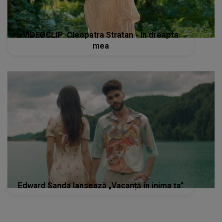
VIDEOCLIP: Cleopatra Stratan - În dreapta
mea
Edward Sanda lansează „Vacanță în inima ta”