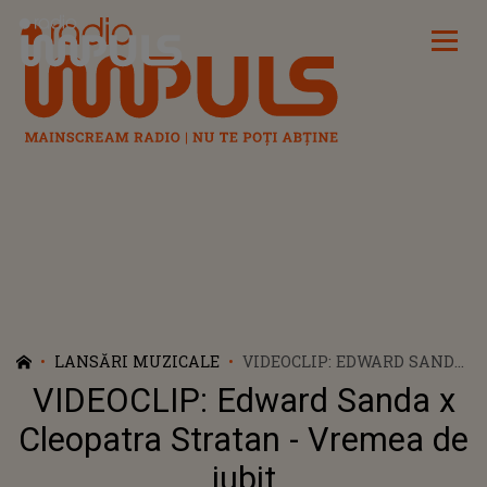
Radio Impuls
LANSĂRI MUZICALE
VIDEOCLIP: EDWARD SANDA
X CLEOPATRA STRATAN -
VIDEOCLIP: Edward Sanda x
VREMEA DE IUBIT
Cleopatra Stratan - Vremea de
iubit