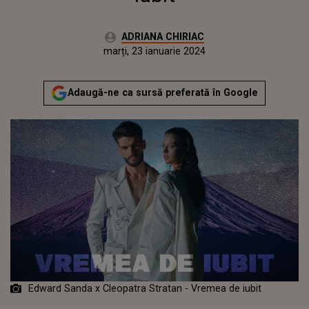
Autor:
ADRIANA CHIRIAC
Publicat:
luni, 23 ianuarie 2023
Actualizat:
marți, 23 ianuarie 2024
Adaugă-ne ca sursă preferată în Google
Edward Sanda x Cleopatra Stratan - Vremea de iubit