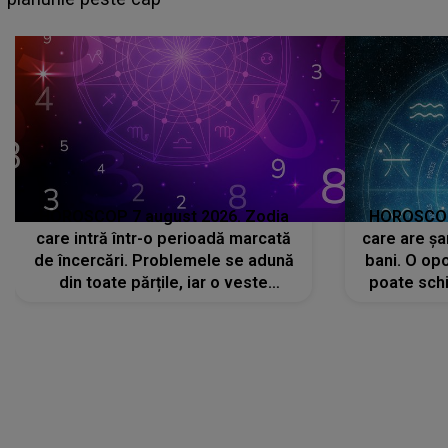
că..."
HOROSCOP 7 august 2026. Zodia
HOROSCOP 
care intră într-o perioadă marcată
care are șa
de încercări. Problemele se adună
bani. O opo
din toate părțile, iar o veste
poate schi
neașteptată îi dă planurile peste
la
cap