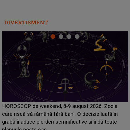
DIVERTISMENT
Emanuel a ținut ACEST DETALIU ASCUNS până
acum! În fața Alexandrei, concurentul din Casa Iubirii
face o MĂRTURISIRE NEAȘTEPTATĂ despre mama
sa: "I-am spus și ei în față, eu nu te iubesc pentru