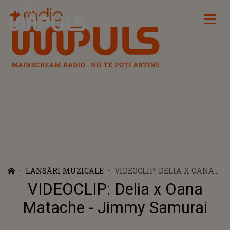
Radio Impuls
LANSĂRI MUZICALE
VIDEOCLIP: DELIA X OANA
MATACHE - JIMMY
VIDEOCLIP: Delia x Oana
SAMURAI
Matache - Jimmy Samurai