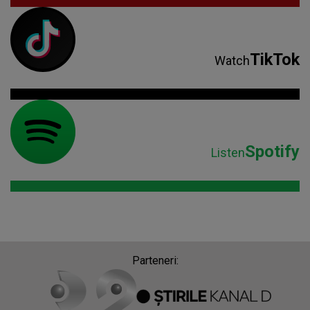
TikTok
Watch
Spotify
Listen
Parteneri: