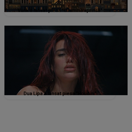
Vunk a lansat piesa "O lumină aprinsă"
Dua Lipa a lansat piesa "Houdini"