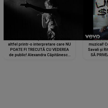
De această dată, "Dilaila" se simte
COLABORAR
altfel printr-o interpretare care NU
muzical! C
POATE FI TRECUTĂ CU VEDEREA
Savali și Ri
de public! Alexandra Căpitănescu
SĂ PRIV
a lansat VERSIUNEA LIVE a piesei