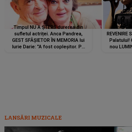
Timpul NU A ȘTERS durerea din
Tania Tu
sufletul actriței. Anca Pandrea,
REVENIRE 
GEST SFÂȘIETOR ÎN MEMORIA lui
Palatului!
Iurie Darie: "A fost copleșitor. Pe
nou LUMI
măsură ce trece timpul parcă..."
pentru a
cântece no
care abia 
LANSĂRI MUZICALE