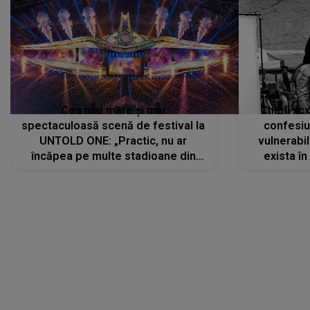
Cea mai mare și mai
Charli xc
spectaculoasă scenă de festival la
confesiu
UNTOLD ONE: „Practic, nu ar
vulnerabil
încăpea pe multe stadioane din
exista în
lume”. Evenimentul începe joi, 6
august 2026