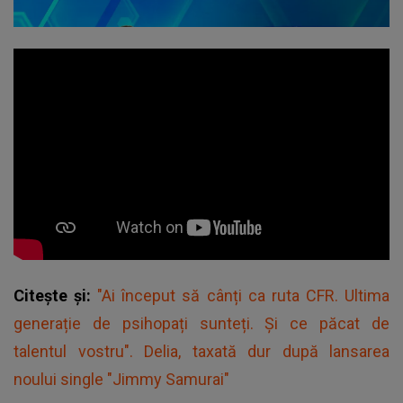
Citește și:
"Ai început să cânți ca ruta CFR. Ultima
generație de psihopați sunteți. Și ce păcat de
talentul vostru". Delia, taxată dur după lansarea
noului single "Jimmy Samurai"