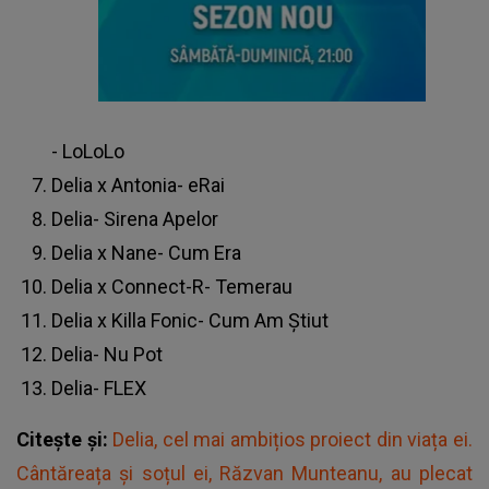
- LoLoLo
Delia x Antonia- eRai
Delia- Sirena Apelor
Delia x Nane- Cum Era
Delia x Connect-R- Temerau
Delia x Killa Fonic- Cum Am Ştiut
Delia- Nu Pot
Delia- FLEX
Citește și:
Delia, cel mai ambițios proiect din viața ei.
Cântăreața și soțul ei, Răzvan Munteanu, au plecat