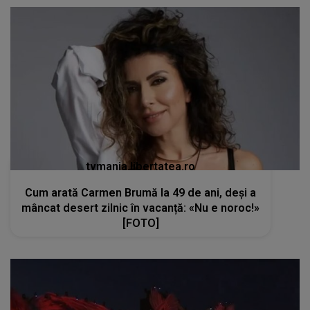
tvmania.libertatea.ro
Cum arată Carmen Brumă la 49 de ani, deși a
mâncat desert zilnic în vacanță: «Nu e noroc!»
[FOTO]