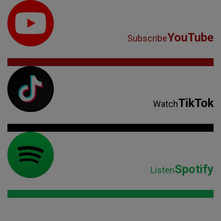
YouTube
Subscribe
TikTok
Watch
Spotify
Listen