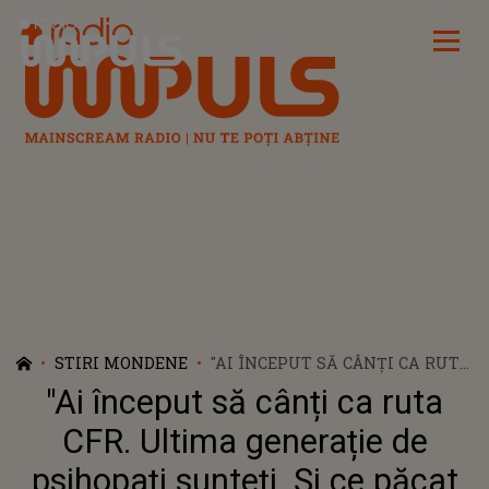
Radio Impuls
STIRI MONDENE
"AI ÎNCEPUT SĂ CÂNȚI CA RUTA
CFR. ULTIMA GENERAȚIE DE
"Ai început să cânți ca ruta
PSIHOPAȚI SUNTEȚI. ȘI CE
PĂCAT DE TALENTUL VOSTRU".
CFR. Ultima generație de
DELIA, TAXATĂ DUR DUPĂ
psihopați sunteți. Și ce păcat
LANSAREA NOULUI SINGLE