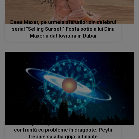
Deea Maxer, pe urmele starurilor din celebrul
serial "Selling Sunset!" Fosta sotie a lui Dinu
Maxer a dat lovitura in Dubai
Horoscop zilnic, 17 noiembrie 2023: Racii se
confruntă cu probleme în dragoste. Peștii
trebuie să aibă grijă la finanțe