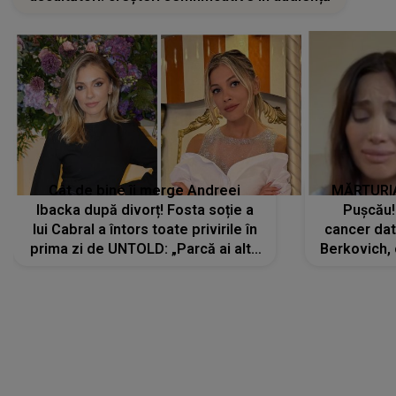
Cât de bine îi merge Andreei
MĂRTURIA
Ibacka după divorț! Fosta soție a
Pușcău!
lui Cabral a întors toate privirile în
cancer dato
prima zi de UNTOLD: „Parcă ai altă
Berkovich, 
strălucire, emani putere,
accident ru
încredere, siguranță...”
Dacă nu 