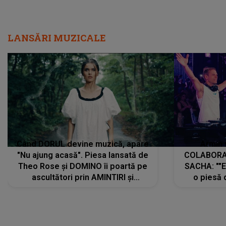
LANSĂRI MUZICALE
Când DORUL devine muzică, apare
Armin 
"Nu ajung acasă". Piesa lansată de
COLABORAR
Theo Rose și DOMINO îi poartă pe
SACHA: ""E
ascultători prin AMINTIRI și
o piesă 
REGĂSIRI, iar drumul emoțiilor
imediat pre
trece prin sufletul publicului:
cu mine șt
"Pentru toți cei care au plecat
păstrăm do
departe ca să le fie mai bine"