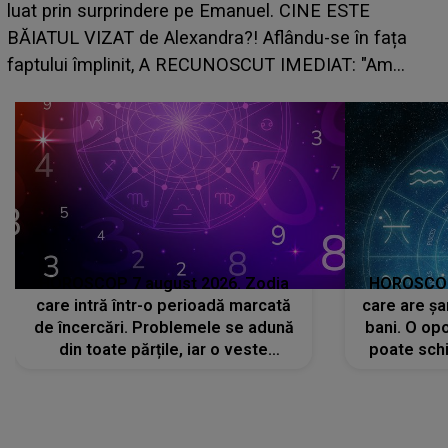
care riscă să rămână fără bani. O dec
CINE ESTE
grabă îi aduce pierderi semnificative ș
ndu-se în fața
planurile peste cap
IMEDIAT: "Am
HOROSCOP 7 august 2026. Zodia
HOROSCOP 
care intră într-o perioadă marcată
care are șa
de încercări. Problemele se adună
bani. O opo
din toate părțile, iar o veste
poate schi
neașteptată îi dă planurile peste
la
cap