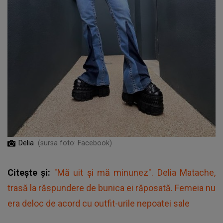
Delia
(sursa foto: Facebook)
Citește și:
"Mă uit și mă minunez". Delia Matache,
trasă la răspundere de bunica ei răposată. Femeia nu
era deloc de acord cu outfit-urile nepoatei sale