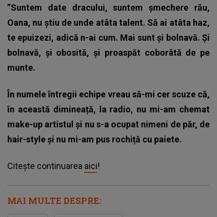
”Suntem date dracului, suntem șmechere rău,
Oana, nu știu de unde atâta talent. Să ai atâta haz,
te epuizezi, adică n-ai cum. Mai sunt și bolnavă. Și
bolnavă, și obosită, și proaspăt coborâtă de pe
munte.
În numele întregii echipe vreau să-mi cer scuze că,
în această dimineață, la radio, nu mi-am chemat
make-up artistul și nu s-a ocupat nimeni de păr, de
hair-style și nu mi-am pus rochiță cu paiete.
Citește continuarea
aici
!
MAI MULTE DESPRE: