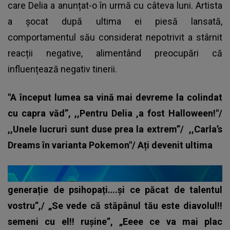
care Delia a anunțat-o în urmă cu câteva luni. Artista
a șocat după ultima ei piesă lansată,
comportamentul său considerat nepotrivit a stârnit
reacții negative, alimentând preocupări că
influențează negativ tinerii.
"A început lumea sa vină mai devreme la colindat
cu capra văd”, ,,Pentru Delia ,a fost Halloween!"/
,,Unele lucruri sunt duse prea la extrem”/
,,Carla’s
Dreams în varianta Pokemon"/ Ați devenit ultima
generație de psihopați….și ce păcat de talentul
vostru”,/ „Se vede că stăpânul tău este diavolul!!
semeni cu el!! rușine”, „Eeee ce va mai plac