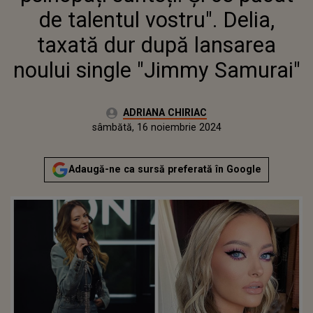
"JIMMY SAMURAI"
de talentul vostru". Delia,
taxată dur după lansarea
noului single "Jimmy Samurai"
Autor:
ADRIANA CHIRIAC
Publicat:
joi, 16 noiembrie 2023
Actualizat:
sâmbătă, 16 noiembrie 2024
Adaugă-ne ca sursă preferată în Google