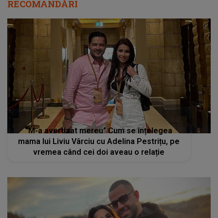
RECOMANDĂRI
“M-a avertizat mereu” Cum se înțelegea
mama lui Liviu Vârciu cu Adelina Pestrițu, pe
vremea când cei doi aveau o relație