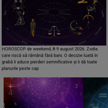
Emanuel a ținut ACEST DETALIU ASCUNS până
acum! În fața Alexandrei, concurentul din Casa Iubirii
face o MĂRTURISIRE NEAȘTEPTATĂ despre mama
sa: "I-am spus și ei în față, eu nu te iubesc pentru
că..."