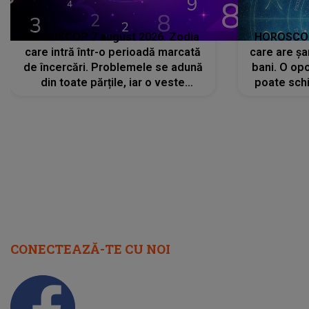
HOROSCOP 7 august 2026. Zodia
HOROSCOP 
care intră într-o perioadă marcată
care are șa
de încercări. Problemele se adună
bani. O opo
din toate părțile, iar o veste
poate schi
neașteptată îi dă planurile peste
la
cap
CONECTEAZĂ-TE CU NOI