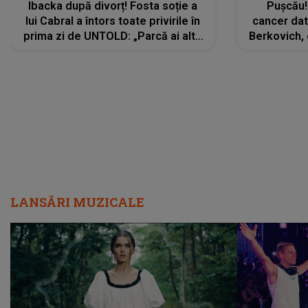
Ibacka după divorț! Fosta soție a
Pușcău!
lui Cabral a întors toate privirile în
cancer dato
prima zi de UNTOLD: „Parcă ai altă
Berkovich, 
strălucire, emani putere,
accident ru
încredere, siguranță...”
Dacă nu 
LANSĂRI MUZICALE