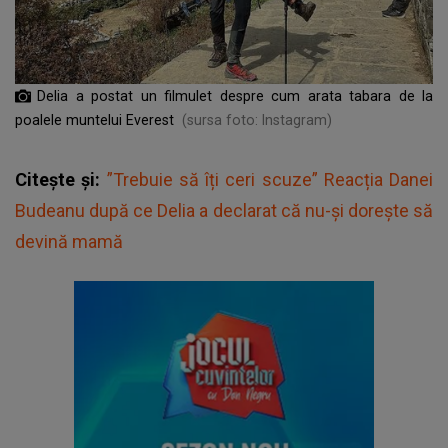
Delia a postat un filmulet despre cum arata tabara de la
poalele muntelui Everest
(sursa foto: Instagram)
Citește și:
”Trebuie să îți ceri scuze” Reacția Danei
Budeanu după ce Delia a declarat că nu-și dorește să
devină mamă