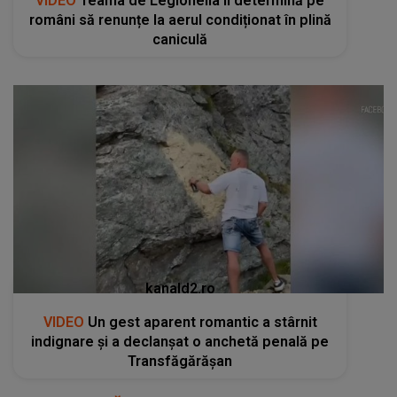
VIDEO
Teama de Legionella îi determină pe
români să renunțe la aerul condiționat în plină
caniculă
kanald2.ro
VIDEO
Un gest aparent romantic a stârnit
indignare și a declanșat o anchetă penală pe
Transfăgărășan