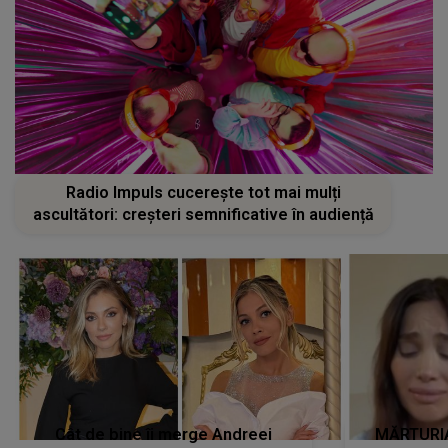
Radio Impuls cucerește tot mai mulți
ascultători: creșteri semnificative în audiență
Cât de bine îi merge Andreei
MĂRTURIA