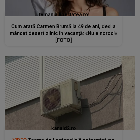
tvmania.libertatea.ro
Cum arată Carmen Brumă la 49 de ani, deși a
mâncat desert zilnic în vacanță: «Nu e noroc!»
[FOTO]
kanald2.ro