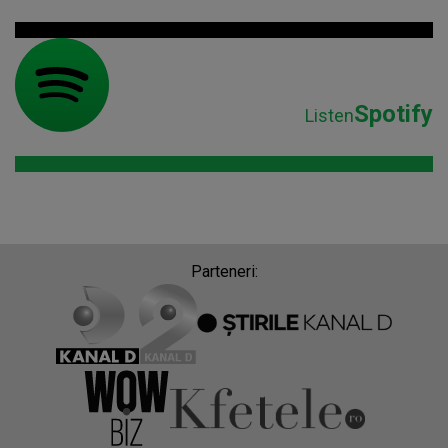
Spotify
Listen
Parteneri: