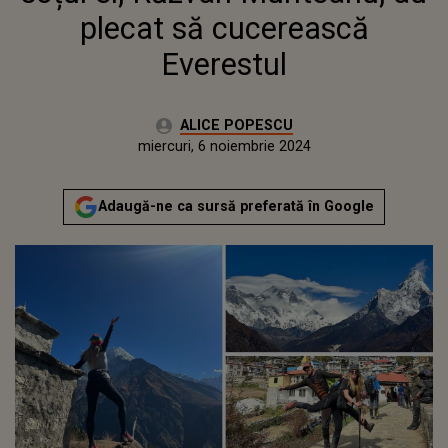
plecat să cucerească
Everestul
Autor:
ALICE POPESCU
Publicat:
luni, 6 noiembrie 2023
Actualizat:
miercuri, 6 noiembrie 2024
Adaugă-ne ca sursă preferată în Google