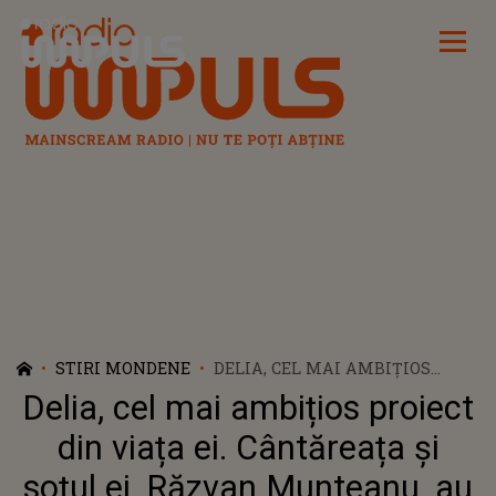
Radio Impuls
STIRI MONDENE
DELIA, CEL MAI AMBIȚIOS
PROIECT DIN VIAȚA EI.
Delia, cel mai ambițios proiect
CÂNTĂREAȚA ȘI SOȚUL EI,
RĂZVAN MUNTEANU, AU
din viața ei. Cântăreața și
PLECAT SĂ CUCEREASCĂ
soțul ei, Răzvan Munteanu, au
EVERESTUL