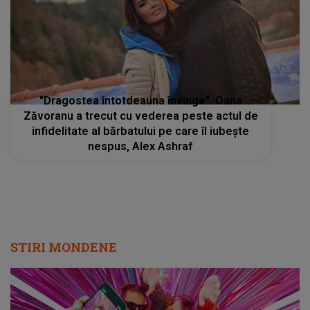
"Dragostea întotdeauna învinge". Oana
Zăvoranu a trecut cu vederea peste actul de
infidelitate al bărbatului pe care îl iubește
nespus, Alex Ashraf
STIRI MONDENE