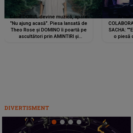
Când DORUL devine muzică, apare
Armin 
"Nu ajung acasă". Piesa lansată de
COLABORAR
Theo Rose și DOMINO îi poartă pe
SACHA: ""E
ascultători prin AMINTIRI și
o piesă 
REGĂSIRI, iar drumul emoțiilor
imediat pre
trece prin sufletul publicului:
cu mine șt
"Pentru toți cei care au plecat
păstrăm do
departe ca să le fie mai bine"
DIVERTISMENT