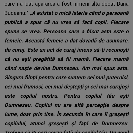
care i-a luat apararea a fost nimeni alta decat Dana
Budeanu:"
„A existat o mică isterie când o persoană
publică a spus că nu vrea să facă copii. Fiecare
spune ce vrea. Persoana care a făcut asta este o
femeie. Această femeie a dat dovadă de asumare,
de curaj. Este un act de curaj imens să-ți recunoști
că nu ești pregătită să fii mamă. Fiecare mamă
când naște devine Dumnezeu. Am mai spus asta.
Singura ființă pentru care suntem cei mai puternici,
cei mai frumoși, cei mai deștepți și cei mai curajoși
este copilul nostru. Pentru copilul tău ești
Dumnezeu. Copilul nu are altă percepție despre
lume, doar prin tine. În secunda în care îi greșești
copilului, atunci greșești și față de Dumnezeu.
Trebuie să îți ceri scuze față de copilul tău. Un copil