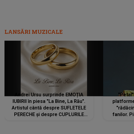
LANSĂRI MUZICALE
Andrei Ursu surprinde EMOȚIA
"Petal"
IUBIRII în piesa "La Bine, La Rău".
platforme
Artistul cântă despre SUFLETELE
"rădăci
PERECHE și despre CUPLURILE
fanilor. 
care aleg să meargă împreună pe
Arian
același drum, INDIFERENT DE CE LE
ascultă