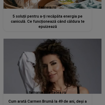
femeia.ro
5 soluții pentru a-ți recăpăta energia pe
caniculă. Ce funcționează când căldura te
epuizează
tvmania.libertatea.ro
Cum arată Carmen Brumă la 49 de ani, deși a