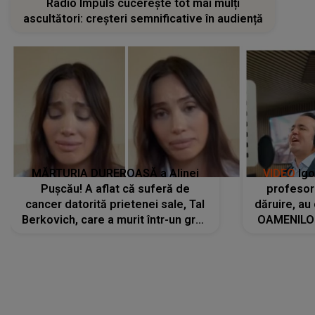
Radio Impuls cucerește tot mai mulți
ascultători: creșteri semnificative în audiență
MĂRTURIA DUREROASĂ a Alinei
VIDEO
Igo
Pușcău! A aflat că suferă de
profesori
cancer datorită prietenei sale, Tal
dăruire, au
Berkovich, care a murit într-un grav
OAMENILOR
accident rutier: „Mi-a salvat viața.
despre
Dacă nu era ea, nici eu nu mai
amprente 
eram...”
ELEVILOR,
anilor: "