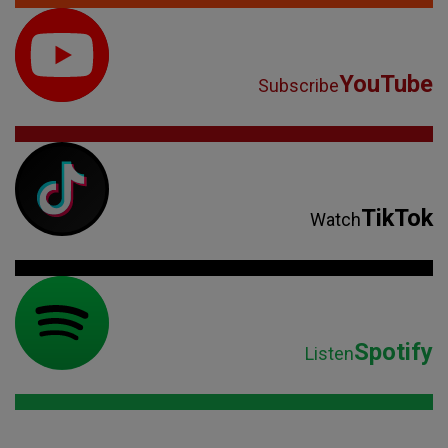
YouTube
Subscribe
TikTok
Watch
Spotify
Listen