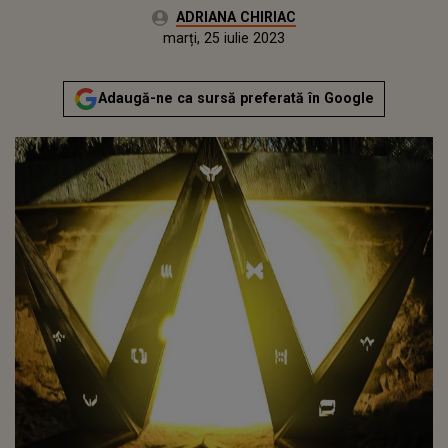
Autor:
ADRIANA CHIRIAC
Publicat:
luni, 25 iulie 2022
Actualizat:
marți, 25 iulie 2023
Adaugă-ne ca sursă preferată în Google