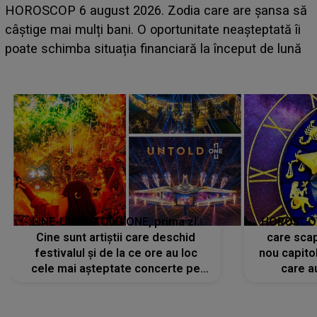
HOROSCOP 6 august 2026. Zodia care are șansa să
câștige mai mulți bani. O oportunitate neașteptată îi
e
poate schimba situația financiară la început de lună
LINE-UP UNTOLD ONE, prima zi.
HOROSCOP 
Cine sunt artiștii care deschid
care scap
festivalul și de la ce ore au loc
nou capitol
cele mai așteptate concerte pe
care a
scena principală?
perioadă 