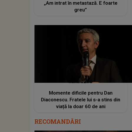
„Am intrat în metastază. E foarte
greu”
kanald2.ro
Momente dificile pentru Dan
Diaconescu. Fratele lui s-a stins din
viață la doar 60 de ani
RECOMANDĂRI