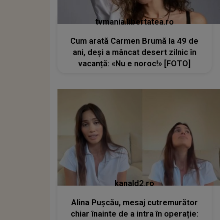
tvmania.libertatea.ro
Cum arată Carmen Brumă la 49 de
ani, deși a mâncat desert zilnic în
vacanță: «Nu e noroc!» [FOTO]
kanald2.ro
Alina Pușcău, mesaj cutremurător
chiar înainte de a intra în operație: