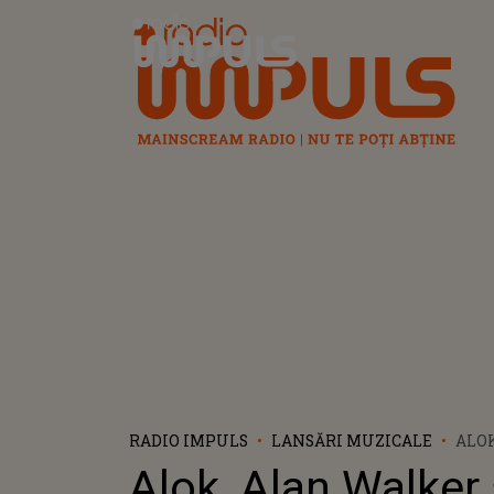
Radio Impuls
RADIO IMPULS
LANSĂRI MUZICALE
ALOK
KID
Alok, Alan Walker
VIDE