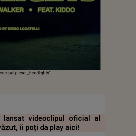
eoclipul piesei „Headlights”
lansat videoclipul oficial al
zut, îi poți da play aici!