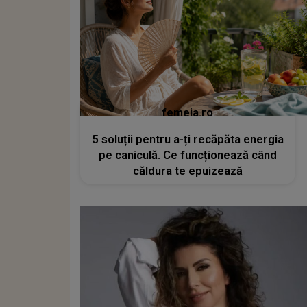
femeia.ro
5 soluții pentru a-ți recăpăta energia
pe caniculă. Ce funcționează când
căldura te epuizează