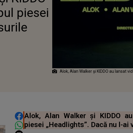
DLIGHTS” - VERSURILE
pul piesei
EI AICI
surile
Alok, Alan Walker și KIDDO au lansat vid
DISTRIBUIE ARTICOLUL
Alok, Alan Walker și KIDDO au 
piesei „Headlights”. Dacă nu l-ai vă