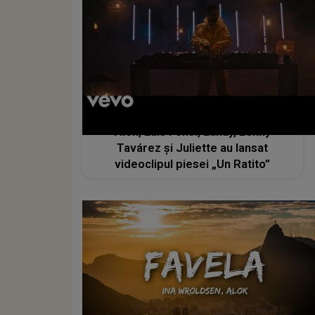
Alok, Luis Fonsi, Lunay, Lenny
Tavárez și Juliette au lansat
videoclipul piesei „Un Ratito”