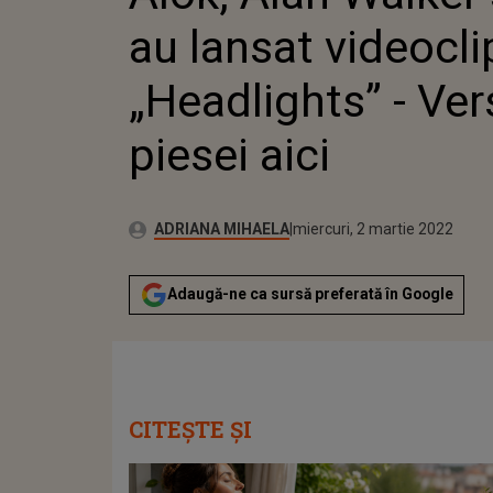
„HEA
au lansat videocli
PIES
„Headlights” - Ver
piesei aici
Publicat:
Autor:
miercuri, 2 martie 2022
Actualizat:
ADRIANA MIHAELA
miercuri, 2 martie 2022
Adaugă-ne ca sursă preferată în Google
CITEȘTE ȘI