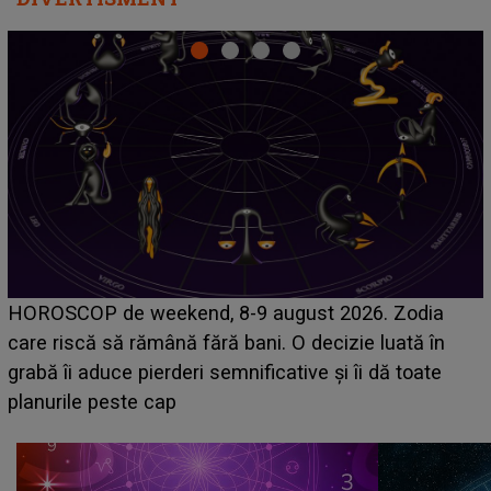
Emanuel a ținut ACEST DETALIU ASCUNS până
acum! În fața Alexandrei, concurentul din Casa Iubirii
face o MĂRTURISIRE NEAȘTEPTATĂ despre mama
sa: "I-am spus și ei în față, eu nu te iubesc pentru
că..."