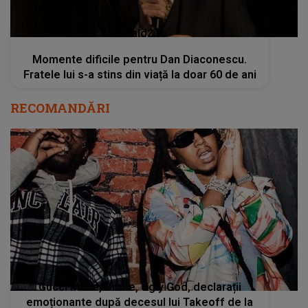
kanald2.ro
Momente dificile pentru Dan Diaconescu.
Fratele lui s-a stins din viață la doar 60 de ani
RECOMANDĂRI
Gucci Mane, Drake, Ugly God, declarații
emoționante după decesul lui Takeoff de la