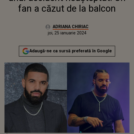
fan a căzut de la balcon
Autor:
ADRIANA CHIRIAC
Publicat:
miercuri, 25 ianuarie 2023
Actualizat:
joi, 25 ianuarie 2024
Adaugă-ne ca sursă preferată în Google