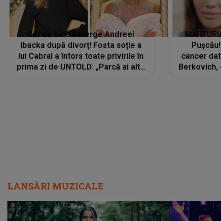
Cât de bine îi merge Andreei
MĂRTURIA
Ibacka după divorț! Fosta soție a
Pușcău!
lui Cabral a întors toate privirile în
cancer dato
prima zi de UNTOLD: „Parcă ai altă
Berkovich, 
strălucire, emani putere,
accident ru
încredere, siguranță...”
Dacă nu 
LANSĂRI MUZICALE