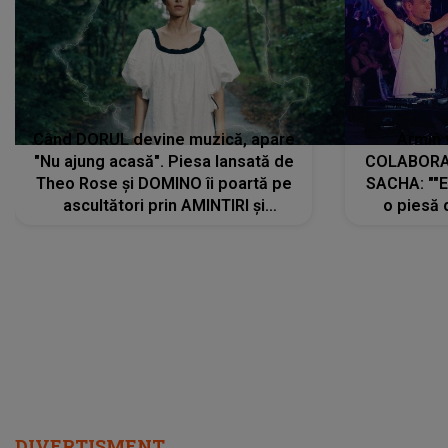
Când DORUL devine muzică, apare
Armin 
"Nu ajung acasă". Piesa lansată de
COLABORAR
Theo Rose și DOMINO îi poartă pe
SACHA: ""E
ascultători prin AMINTIRI și
o piesă 
REGĂSIRI, iar drumul emoțiilor
imediat pre
trece prin sufletul publicului:
cu mine șt
"Pentru toți cei care au plecat
păstrăm do
departe ca să le fie mai bine"
DIVERTISMENT