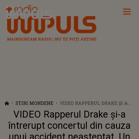
Radio Impuls
STIRI MONDENE
VIDEO RAPPERUL DRAKE ȘI-A
ÎNTRERUPT CONCERTUL DIN
VIDEO Rapperul Drake și-a
CAUZA UNUI ACCIDENT
NEAȘTEPTAT. UN FAN A CĂZUT
întrerupt concertul din cauza
DE LA BALCON
unui accident neașteptat. Un