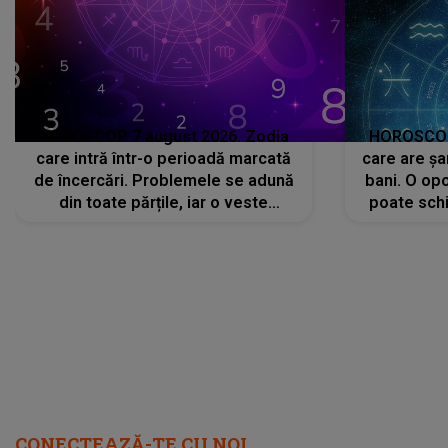
HOROSCOP 7 august 2026. Zodia
HOROSCOP 
care intră într-o perioadă marcată
care are șa
de încercări. Problemele se adună
bani. O opo
din toate părțile, iar o veste
poate schi
neașteptată îi dă planurile peste
la
cap
CONECTEAZĂ-TE CU NOI