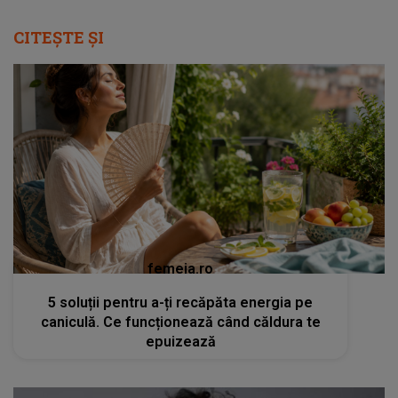
CITEȘTE ȘI
femeia.ro
5 soluții pentru a-ți recăpăta energia pe
caniculă. Ce funcționează când căldura te
epuizează