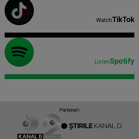
TikTok
Watch
Spotify
Listen
Parteneri: