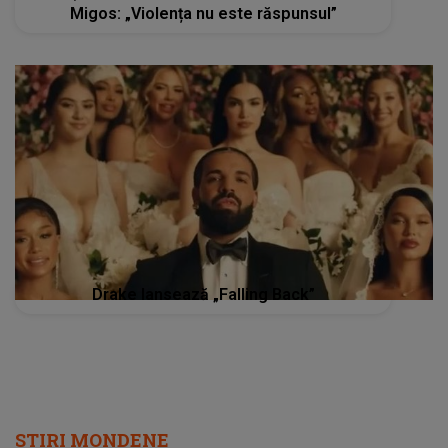
Migos: „Violența nu este răspunsul”
Drake lansează „Falling Back”
STIRI MONDENE