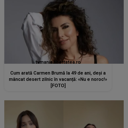
tvmania.libertatea.ro
Cum arată Carmen Brumă la 49 de ani, deși a
mâncat desert zilnic în vacanță: «Nu e noroc!»
[FOTO]