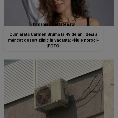
tvmania.libertatea.ro
Cum arată Carmen Brumă la 49 de ani, deși a
mâncat desert zilnic în vacanță: «Nu e noroc!»
[FOTO]