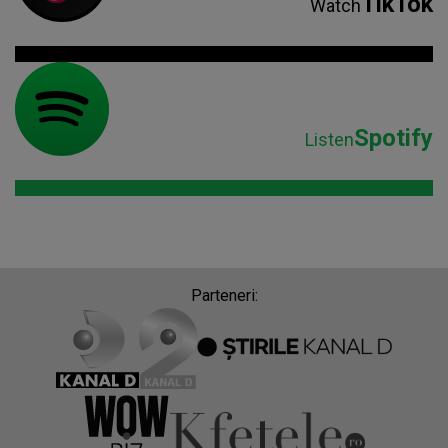
TikTok
Watch
Spotify
Listen
Parteneri: