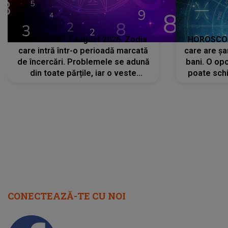
HOROSCOP 7 august 2026. Zodia
HOROSCOP 
care intră într-o perioadă marcată
care are șa
de încercări. Problemele se adună
bani. O opo
din toate părțile, iar o veste
poate schi
neașteptată îi dă planurile peste
la
cap
CONECTEAZĂ-TE CU NOI