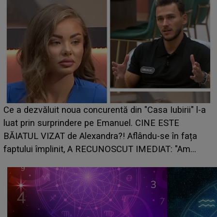
HOROSCOP de weekend, 8-9 au
 din "Casa Iubirii" l-a
care riscă să rămână fără bani. 
nuel. CINE ESTE
grabă îi aduce pierderi semnifica
 Aflându-se în fața
planurile peste cap
SCUT IMEDIAT: "Am