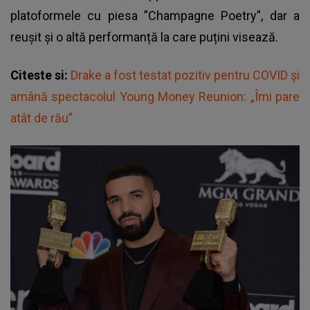
platoformele cu piesa ”Champagne Poetry”, dar a
reușit și o altă performanță la care puțini visează.
Citeste si:
Drake a fost testat pozitiv pentru COVID și
amână spectacolul Young Money Reunion: „Îmi pare
atât de rău”