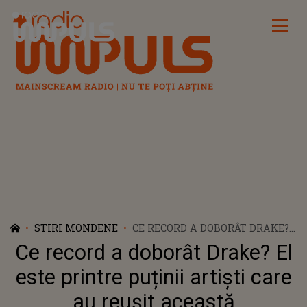
Radio Impuls
STIRI MONDENE
CE RECORD A DOBORÂT DRAKE?
EL ESTE PRINTRE PUȚINII
Ce record a doborât Drake? El
ARTIȘTI CARE AU REUȘIT
ACEASTĂ PERFORMANȚĂ!
este printre puținii artiști care
au reușit această