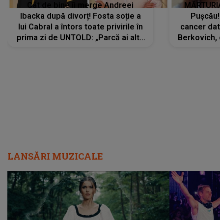
Cât de bine îi merge Andreei
MĂRTURIA
Ibacka după divorț! Fosta soție a
Pușcău!
lui Cabral a întors toate privirile în
cancer dato
prima zi de UNTOLD: „Parcă ai altă
Berkovich, 
strălucire, emani putere,
accident ru
încredere, siguranță...”
Dacă nu 
LANSĂRI MUZICALE