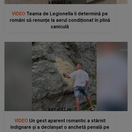
kanald2.ro
VIDEO
Teama de Legionella îi determină pe
români să renunțe la aerul condiționat în plină
caniculă
kanald2.ro
VIDEO
Un gest aparent romantic a stârnit
indignare și a declanșat o anchetă penală pe