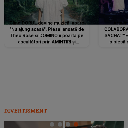
Când DORUL devine muzică, apare
Armin 
"Nu ajung acasă". Piesa lansată de
COLABORAR
Theo Rose și DOMINO îi poartă pe
SACHA: ""E
ascultători prin AMINTIRI și
o piesă 
REGĂSIRI, iar drumul emoțiilor
imediat pre
trece prin sufletul publicului:
cu mine șt
"Pentru toți cei care au plecat
păstrăm do
departe ca să le fie mai bine"
DIVERTISMENT