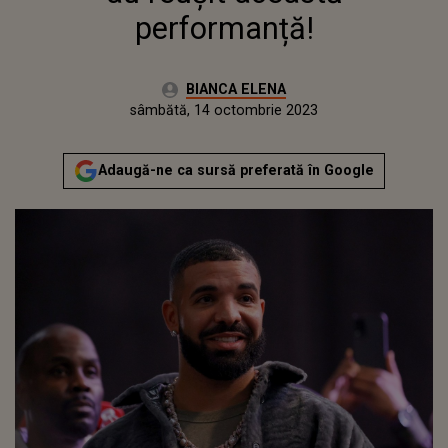
performanță!
Autor:
BIANCA ELENA
Publicat:
vineri, 14 octombrie 2022
Actualizat:
sâmbătă, 14 octombrie 2023
Adaugă-ne ca sursă preferată în Google