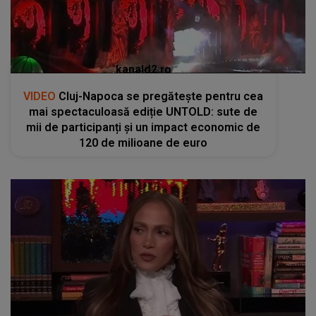
kanald2.ro
VIDEO
Cluj-Napoca se pregătește pentru cea
mai spectaculoasă ediție UNTOLD: sute de
mii de participanți și un impact economic de
120 de milioane de euro