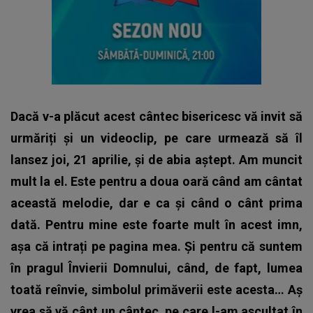
Dacă v-a plăcut acest cântec bisericesc vă invit să
urmăriți și un videoclip, pe care urmează să îl
lansez joi, 21 aprilie, și de abia aștept. Am muncit
mult la el.
Este pentru a doua oară când am cântat
această melodie, dar e ca și când o cânt prima
dată.
Pentru mine este foarte mult în acest imn,
așa că intrați pe pagina mea. Și pentru că suntem
în pragul Învierii Domnului, când, de fapt, lumea
toată reînvie, simbolul primăverii este acesta… Aș
vrea să vă cânt un cântec, pe care l-am ascultat în