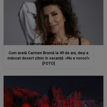
tvmania.libertatea.ro
Cum arată Carmen Brumă la 49 de ani, deși a
mâncat desert zilnic în vacanță: «Nu e noroc!»
[FOTO]