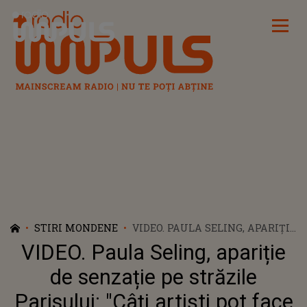
Radio Impuls
STIRI MONDENE
VIDEO. PAULA SELING, APARIȚIE
DE SENZAȚIE PE STRĂZILE
VIDEO. Paula Seling, apariție
PARISULUI: "CÂȚI ARTIȘTI POT
FACE ASTA? RESPECT"
de senzație pe străzile
Parisului: "Câți artiști pot face