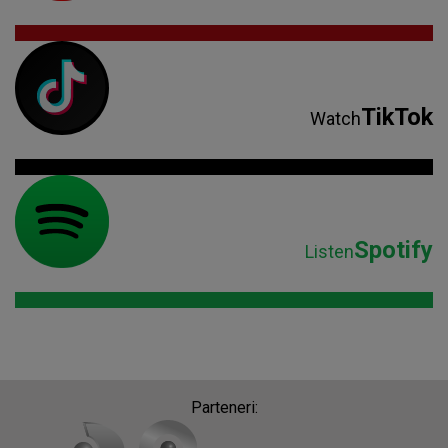
TikTok
Watch
Spotify
Listen
Parteneri: