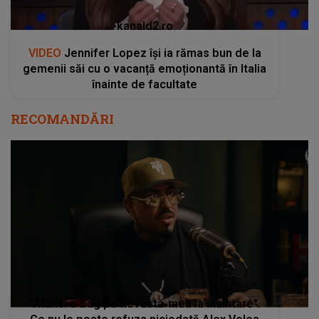
kanald2.ro
VIDEO
Jennifer Lopez își ia rămas bun de la
gemenii săi cu o vacanță emoționantă în Italia
înainte de facultate
RECOMANDĂRI
"Atunci o bag pe nevastă-mea la înaintare".