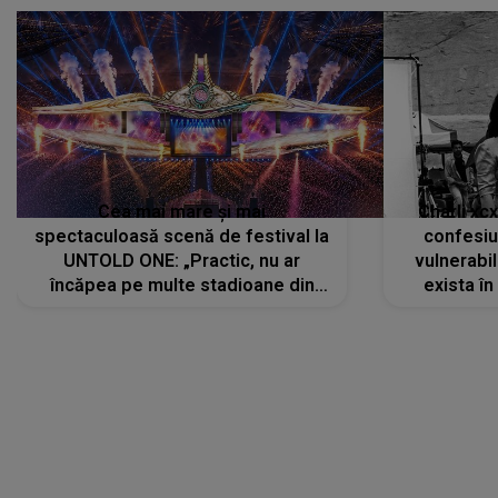
Cea mai mare și mai
Charli xc
spectaculoasă scenă de festival la
confesiu
UNTOLD ONE: „Practic, nu ar
vulnerabil
încăpea pe multe stadioane din
exista în
lume”. Evenimentul începe joi, 6
august 2026