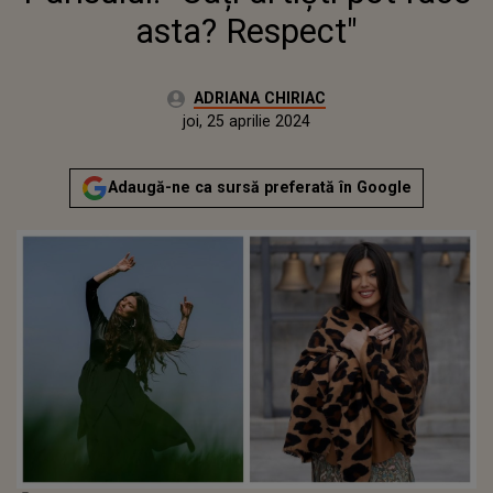
asta? Respect"
Autor:
ADRIANA CHIRIAC
Publicat:
joi, 25 aprilie 2024
Actualizat:
joi, 25 aprilie 2024
Adaugă-ne ca sursă preferată în Google