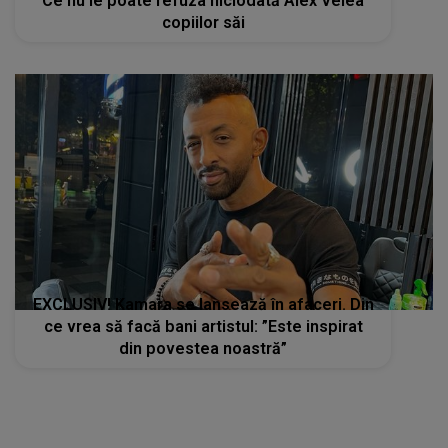
Ce nu le poate refuza niciodată Alex Velea
copiilor săi
EXCLUSIV! Kamara se lansează în afaceri. Din
ce vrea să facă bani artistul: ”Este inspirat
din povestea noastră”