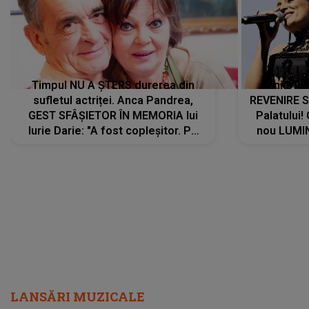
Timpul NU A ȘTERS durerea din
Tania Tu
sufletul actriței. Anca Pandrea,
REVENIRE 
GEST SFÂȘIETOR ÎN MEMORIA lui
Palatului!
Iurie Darie: "A fost copleșitor. Pe
nou LUMI
măsură ce trece timpul parcă..."
pentru a
cântece no
care abia 
LANSĂRI MUZICALE