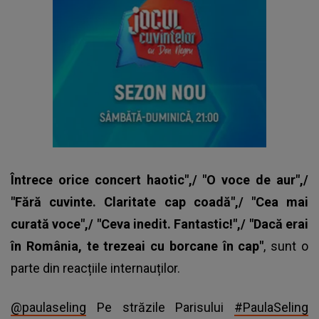
Întrece orice concert haotic",/ "O voce de aur",/
"Fără cuvinte. Claritate cap coadă",/ "Cea mai
curată voce",/ "Ceva inedit. Fantastic!",/ "Dacă erai
în România, te trezeai cu borcane în cap"
, sunt o
parte din reacțiile internauților.
@paulaseling
Pe străzile Parisului
#PaulaSeling