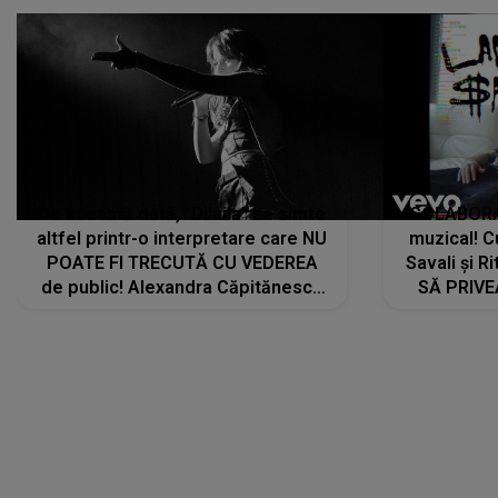
De această dată, "Dilaila" se simte
COLABORAR
altfel printr-o interpretare care NU
muzical! C
POATE FI TRECUTĂ CU VEDEREA
Savali și Ri
de public! Alexandra Căpitănescu
SĂ PRIV
a lansat VERSIUNEA LIVE a piesei