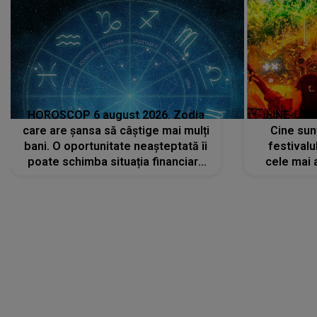
HOROSCOP 6 august 2026. Zodia
LINE-UP 
care are șansa să câștige mai mulți
Cine sunt
bani. O oportunitate neașteptată îi
festivalu
poate schimba situația financiară
cele mai 
la început de lună
sc