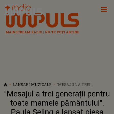
Radio Impuls
LANSĂRI MUZICALE
"MESAJUL A TREI
GENERAȚII PENTRU TOATE
"Mesajul a trei generații pentru
MAMELE PĂMÂNTULUI".
PAULA SELING A LANSAT
toate mamele pământului".
PIESA "INIMA CE INIMA MI-
Paula Seling a lansat piesa
A DAT"