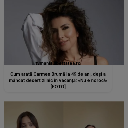
tvmania.libertatea.ro
Cum arată Carmen Brumă la 49 de ani, deși a
mâncat desert zilnic în vacanță: «Nu e noroc!»
[FOTO]