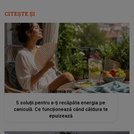
CITEȘTE ȘI
femeia.ro
5 soluții pentru a-ți recăpăta energia pe
caniculă. Ce funcționează când căldura te
epuizează