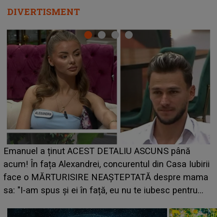
DIVERTISMENT
LINE-UP UNTOLD ONE, ziua 2. La ce oră urcă pe
scena principală a festivalului Zara Larsson? Artista
i
suedeză a ajuns deja în România și s-a filmat din
camera de hotel