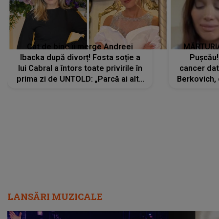
Cât de bine îi merge Andreei
MĂRTURIA
Ibacka după divorț! Fosta soție a
Pușcău!
lui Cabral a întors toate privirile în
cancer dato
prima zi de UNTOLD: „Parcă ai altă
Berkovich, 
strălucire, emani putere,
accident ru
încredere, siguranță...”
Dacă nu 
LANSĂRI MUZICALE