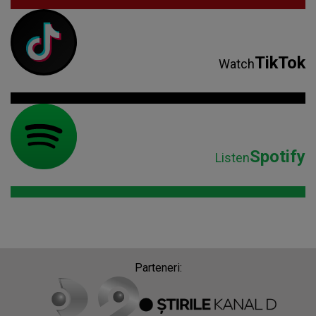
TikTok
Watch
Spotify
Listen
Parteneri: