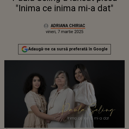
"Inima ce inima mi-a dat"
Autor:
ADRIANA CHIRIAC
Publicat:
joi, 7 martie 2024
Actualizat:
vineri, 7 martie 2025
Adaugă-ne ca sursă preferată în Google