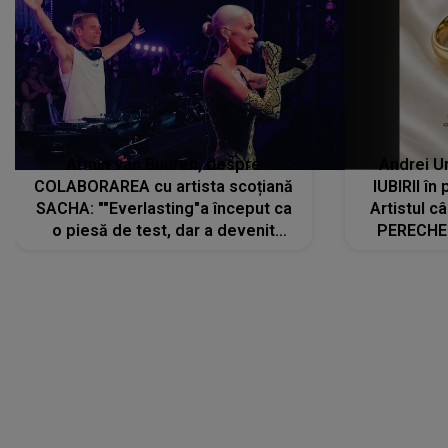
Armin van Buuren, despre
Andrei U
COLABORAREA cu artista scoțiană
IUBIRII în
SACHA: ""Everlasting"a început ca
Artistul 
o piesă de test, dar a devenit
PERECHE 
imediat preferata fanilor. Sacha și
care aleg
cu mine știam că nu am putea să o
același dr
păstrăm doar pentru noi prea mult
R
timp"