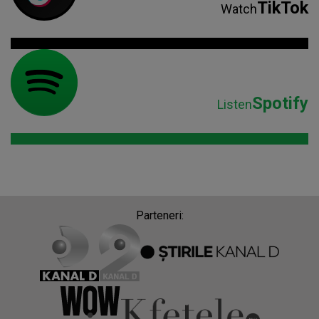
TikTok
Watch
Spotify
Listen
Parteneri: