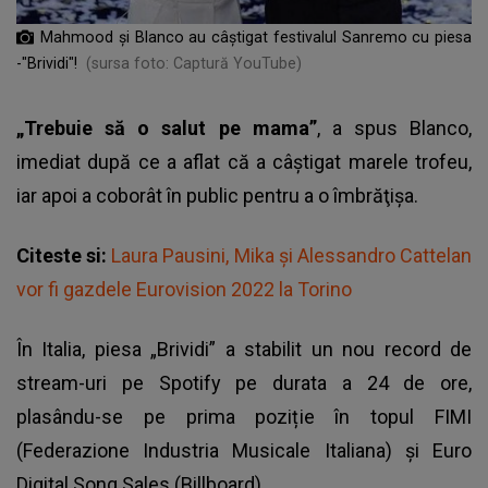
Mahmood și Blanco au câștigat festivalul Sanremo cu piesa
-"Brividi"!
(sursa foto: Captură YouTube)
„Trebuie să o salut pe mama”
, a spus Blanco,
imediat după ce a aflat că a câștigat marele trofeu,
iar apoi a coborât în public pentru a o îmbrăţişa.
Citeste si:
Laura Pausini, Mika și Alessandro Cattelan
vor fi gazdele Eurovision 2022 la Torino
În Italia,
piesa „Brividi” a stabilit un nou record de
stream-uri pe Spotify
pe durata a 24 de ore,
plasându-se pe prima poziție în topul FIMI
(Federazione Industria Musicale Italiana) și Euro
Digital Song Sales (Billboard).