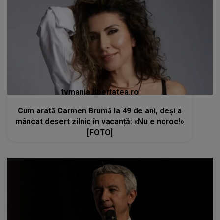
tvmania.libertatea.ro
Cum arată Carmen Brumă la 49 de ani, deși a
mâncat desert zilnic în vacanță: «Nu e noroc!»
[FOTO]