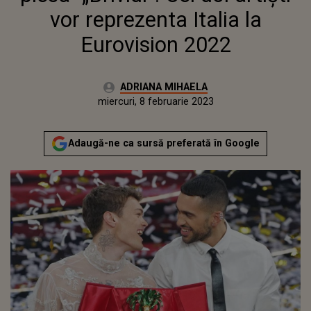
vor reprezenta Italia la
Eurovision 2022
Autor:
ADRIANA MIHAELA
Publicat:
marți, 8 februarie 2022
Actualizat:
miercuri, 8 februarie 2023
Adaugă-ne ca sursă preferată în Google