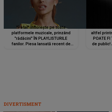
"Petal" înflorește pe toate
De această 
platformele muzicale, prinzând
altfel prin
"rădăcini" ÎN PLAYLISTURILE
POATE FI
fanilor. Piesa lansată recent de
de public!
Ariana Grande îi face pe
a lansat V
ascultători SĂ O ASCULTE PE
REPEAT
DIVERTISMENT