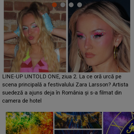
Ce a dezvăluit noua concurentă din "Casa Iubirii" l-a
luat prin surprindere pe Emanuel. CINE ESTE
BĂIATUL VIZAT de Alexandra?! Aflându-se în fața
faptului împlinit, A RECUNOSCUT IMEDIAT: "Am
avut..."