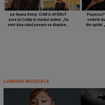
MESAJUL care a făcut-o să plângă
CE SE Î
pe Ileana Sterp. CUM A APĂRUT
Popescu?
sora lui Culiță în mediul online: „Va
vedetă du
veni ziua când povara va dispărea,
din spital:
iar lacrimile...”
LANSĂRI MUZICALE