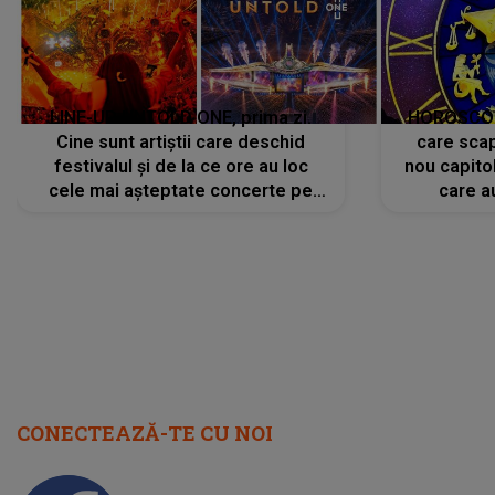
LINE-UP UNTOLD ONE, prima zi.
HOROSCOP 
Cine sunt artiștii care deschid
care scap
festivalul și de la ce ore au loc
nou capitol
cele mai așteptate concerte pe
care a
scena principală?
perioadă 
CONECTEAZĂ-TE CU NOI