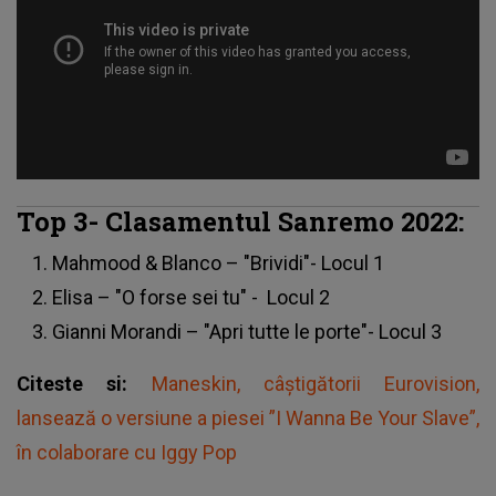
Top 3- Clasamentul Sanremo 2022:
Mahmood & Blanco – "Brividi"- Locul 1
Elisa – "O forse sei tu" - Locul 2
Gianni Morandi – "Apri tutte le porte"- Locul 3
Citeste si:
Maneskin, câştigătorii Eurovision,
lansează o versiune a piesei ”I Wanna Be Your Slave”,
în colaborare cu Iggy Pop