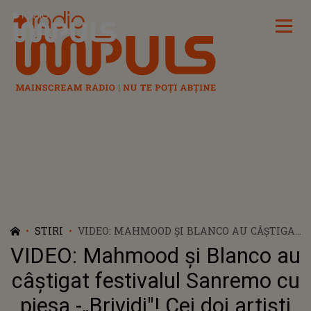
Radio Impuls
STIRI
VIDEO: MAHMOOD ȘI BLANCO AU CÂȘTIGAT
FESTIVALUL SANREMO CU PIESA -
VIDEO: Mahmood și Blanco au
„BRIVIDI"! CEI DOI ARTIȘTI VOR
REPREZENTA ITALIA LA EUROVISION 2022
câștigat festivalul Sanremo cu
piesa -„Brividi"! Cei doi artiști