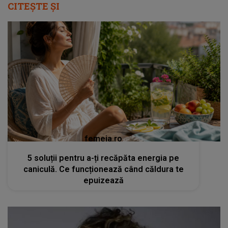
CITEȘTE ȘI
femeia.ro
5 soluții pentru a-ți recăpăta energia pe
caniculă. Ce funcționează când căldura te
epuizează