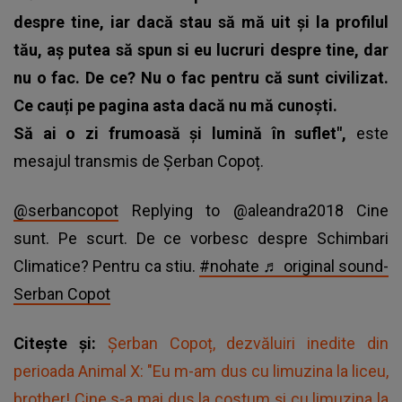
despre tine, iar dacă stau să mă uit și la profilul
tău, aș putea să spun si eu lucruri despre tine, dar
nu o fac. De ce? Nu o fac pentru că sunt civilizat.
Ce cauți pe pagina asta dacă nu mă cunoști.
Să ai o zi frumoasă și lumină în suflet",
este
mesajul transmis de
Șerban Copoț
.
@serbancopot
Replying to @aleandra2018 Cine
sunt. Pe scurt. De ce vorbesc despre Schimbari
Climatice? Pentru ca stiu.
#nohate
♬ original sound-
Serban Copot
Citește și:
Șerban Copoț, dezvăluiri inedite din
perioada Animal X: "Eu m-am dus cu limuzina la liceu,
brother! Cine s-a mai dus la costum și cu limuzina la