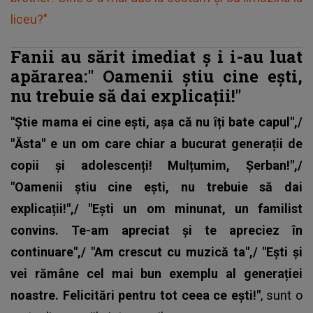
liceu?"
Fanii au sărit imediat
ș
i i-au luat
apărarea:"
Oamenii știu cine ești,
nu trebuie să dai explicații!"
"Știe mama ei cine ești, așa că nu îți bate capul",/
"Ăsta" e un om care chiar a bucurat generații de
copii și adolescenți! Mulțumim, Șerban!",/
"Oamenii știu cine ești, nu trebuie să dai
explicații!",/ "Ești un om minunat, un familist
convins. Te-am apreciat și te apreciez în
continuare",/ "Am crescut cu muzică ta",/ "Ești și
vei rămâne cel mai bun exemplu al generației
noastre. Felicitări pentru tot ceea ce ești!"
, sunt o