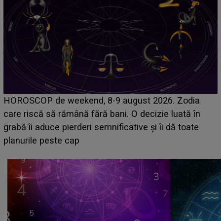
Emanuel a ținut ACEST DETALIU ASCUNS până
acum! În fața Alexandrei, concurentul din Casa Iubirii
face o MĂRTURISIRE NEAȘTEPTATĂ despre mama
sa: "I-am spus și ei în față, eu nu te iubesc pentru
că..."