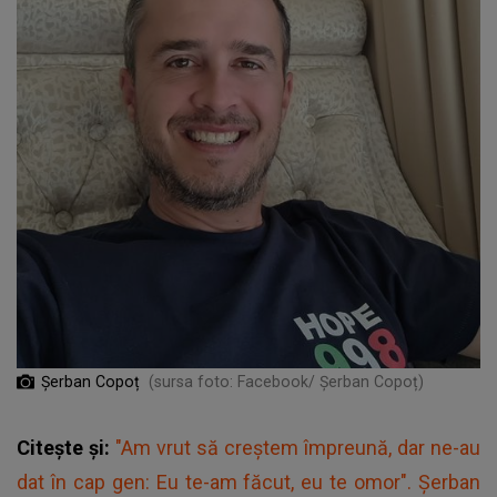
Șerban Copoț
(sursa foto: Facebook/ Șerban Copoț)
Citește și:
"Am vrut să creștem împreună, dar ne-au
dat în cap gen: Eu te-am făcut, eu te omor". Şerban