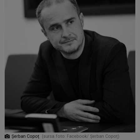
Șerban Copoț
(sursa foto: Facebook/ Șerban Copoț)