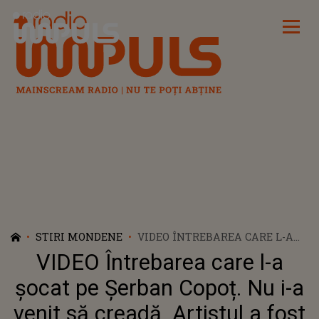
Radio Impuls
STIRI MONDENE
VIDEO ÎNTREBAREA CARE L-A
ȘOCAT PE ȘERBAN COPOȚ. NU I-
VIDEO Întrebarea care l-a
A VENIT SĂ CREADĂ. ARTISTUL
A FOST NEVOIT SĂ VINĂ CU
șocat pe Șerban Copoț. Nu i-a
DOVEZI: "NU ESTE O PROBLEMĂ,
venit să creadă. Artistul a fost
DAR AROGANȚA CU CARE O