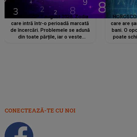
HOROSCOP 7 august 2026. Zodia
HOROSCOP 
care intră într-o perioadă marcată
care are șa
de încercări. Problemele se adună
bani. O opo
din toate părțile, iar o veste
poate schi
neașteptată îi dă planurile peste
la
cap
CONECTEAZĂ-TE CU NOI