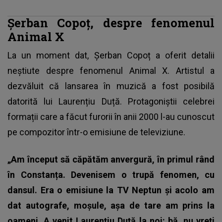
Șerban Copoț, despre fenomenul
Animal X
La un moment dat,
Șerban Copoț a oferit detalii
neștiute despre fenomenul Animal X
. Artistul a
dezvăluit că lansarea în muzică a fost posibilă
datorită lui Laurențiu Duță. Protagoniștii celebrei
formații care a făcut furorii în anii 2000 l-au cunoscut
pe compozitor într-o emisiune de televiziune.
„Am început să căpătăm anvergură, în primul rând
în Constanța. Devenisem o trupă fenomen, cu
dansul. Era o emisiune la TV Neptun și acolo am
dat autografe, moșule, așa de tare am prins la
oameni.
A venit Laurențiu Duță la noi: bă, nu vreți