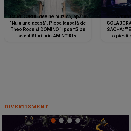
Când DORUL devine muzică, apare
Armin 
"Nu ajung acasă". Piesa lansată de
COLABORAR
Theo Rose și DOMINO îi poartă pe
SACHA: ""E
ascultători prin AMINTIRI și
o piesă 
REGĂSIRI, iar drumul emoțiilor
imediat pre
trece prin sufletul publicului:
cu mine șt
"Pentru toți cei care au plecat
păstrăm do
departe ca să le fie mai bine"
DIVERTISMENT