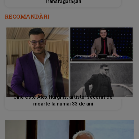
Transfăgărășan
RECOMANDĂRI
Cine este Alex Hurghis, artistul secerat de
moarte la numai 33 de ani