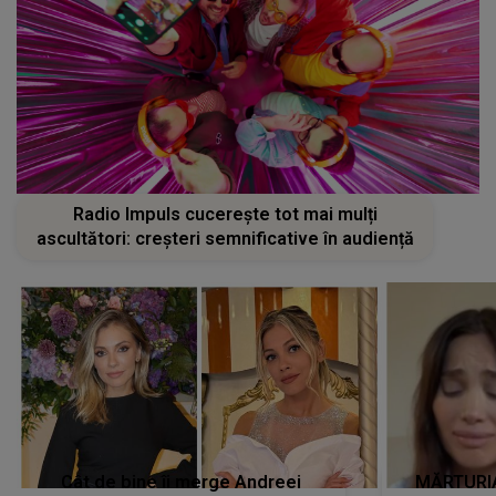
Radio Impuls cucerește tot mai mulți
ascultători: creșteri semnificative în audiență
Cât de bine îi merge Andreei
MĂRTURIA