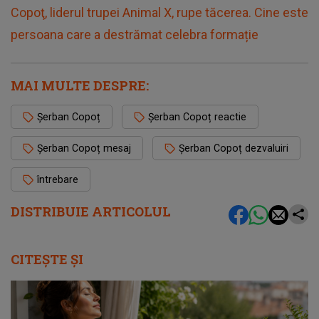
Copoţ, liderul trupei Animal X, rupe tăcerea. Cine este
persoana care a destrămat celebra formație
MAI MULTE DESPRE:
Șerban Copoț
Șerban Copoț reactie
Șerban Copoț mesaj
Șerban Copoț dezvaluiri
întrebare
DISTRIBUIE ARTICOLUL
CITEȘTE ȘI