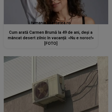
tvmania.libertatea.ro
Cum arată Carmen Brumă la 49 de ani, deși a
mâncat desert zilnic în vacanță: «Nu e noroc!»
[FOTO]