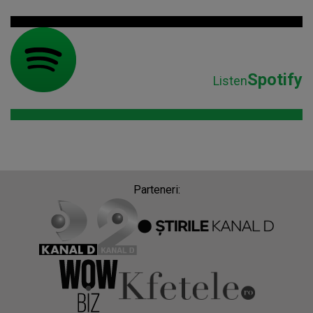
Spotify
Listen
Parteneri: