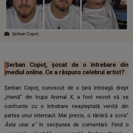
Șerban Copoț
Șerban Copoț, șocat de o întrebare din
mediul online. Ce a răspuns celebrul artist?
Șerban Copoț, cunoscut de o țară întreagă drept
„Hienă” din trupa Animal X, a fost nevoit să se
confrunte cu o întrebare neașteptată venită din
partea unui internaut. Mai precis, o tânără a scris"
Ăsta cine e"
în secțiunea de comentarii. Fiind o