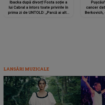
Ibacka după divorț! Fosta soție a
Pușcău!
lui Cabral a întors toate privirile în
cancer dato
prima zi de UNTOLD: „Parcă ai altă
Berkovich, 
strălucire, emani putere,
accident ru
încredere, siguranță...”
Dacă nu 
LANSĂRI MUZICALE