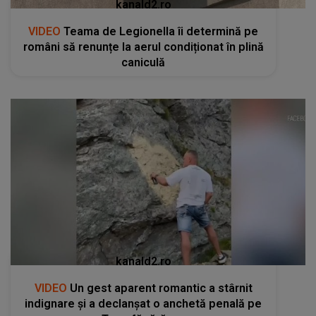
kanald2.ro
VIDEO
Teama de Legionella îi determină pe
români să renunțe la aerul condiționat în plină
caniculă
kanald2.ro
VIDEO
Un gest aparent romantic a stârnit
indignare și a declanșat o anchetă penală pe