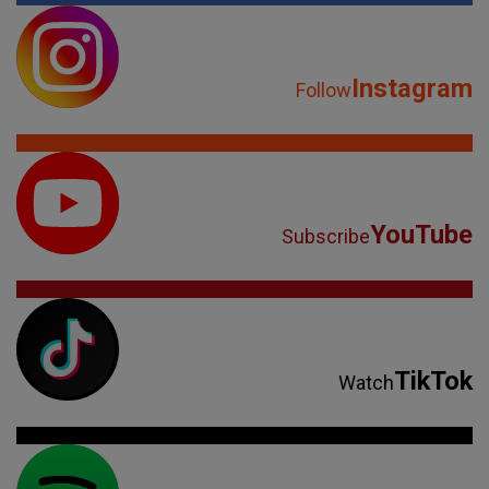
Instagram
Follow
YouTube
Subscribe
TikTok
Watch