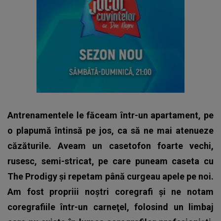
Antrenamentele le făceam într-un apartament, pe
o plapumă întinsă pe jos, ca să ne mai atenueze
căzăturile. Aveam un casetofon foarte vechi,
rusesc, semi-stricat, pe care puneam caseta cu
The Prodigy şi repetam până curgeau apele pe noi.
Am fost propriii noştri coregrafi şi ne notam
coregrafiile într-un carneţel, folosind un limbaj