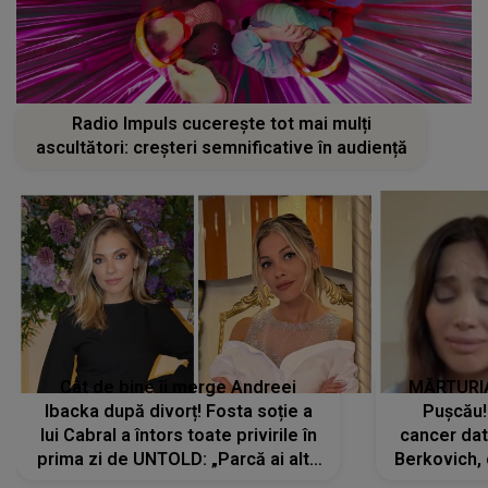
Radio Impuls cucerește tot mai mulți
ascultători: creșteri semnificative în audiență
Cât de bine îi merge Andreei
MĂRTURIA
Ibacka după divorț! Fosta soție a
Pușcău!
lui Cabral a întors toate privirile în
cancer dato
prima zi de UNTOLD: „Parcă ai altă
Berkovich, 
strălucire, emani putere,
accident ru