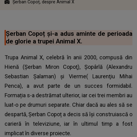
Șerban Copoț, despre Animal X
Șerban Copoț și-a adus aminte de perioada
de glorie a trupei Animal X.
Trupa Animal X, celebră în anii 2000, compusă din
Hienă (Şerban Miron Copoţ), Șopârlă (Alexandru
Sebastian Şalaman) și Vierme( Laurenţiu Mihai
Penca), a avut parte de un succes formidabil.
Formația s-a destrămat ulterior, iar cei trei membri au
luat-o pe drumuri separate. Chiar dacă au ales să se
despartă, Șerban Copoț a decis să își construiască o
carieră în televiziune, iar în ultimul timp a fost
implicat în diverse proiecte.