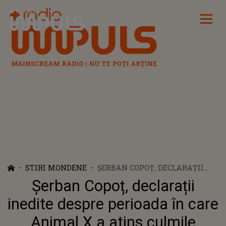
Radio Impuls
STIRI MONDENE
ȘERBAN COPOȚ, DECLARAȚII
INEDITE DESPRE PERIOADA ÎN
Șerban Copoț, declarații
CARE ANIMAL X A ATINS
CULMILE SUCCESULUI
inedite despre perioada în care
Animal X a atins culmile