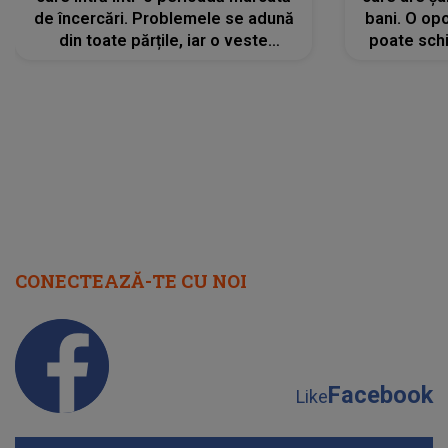
de încercări. Problemele se adună
bani. O opo
din toate părțile, iar o veste
poate schi
neașteptată îi dă planurile peste
la
cap
CONECTEAZĂ-TE CU NOI
Facebook
Like