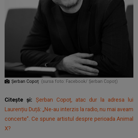
Șerban Copoț
(sursa foto: Facebook/ Șerban Copoț)
Citește și:
Șerban Copoț, atac dur la adresa lui
Laurențiu Duță: „Ne-au interzis la radio, nu mai aveam
concerte”. Ce spune artistul despre perioada Animal
X?