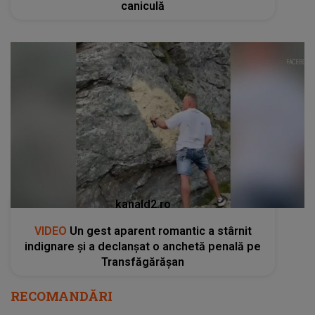
caniculă
kanald2.ro
VIDEO
Un gest aparent romantic a stârnit
indignare și a declanșat o anchetă penală pe
Transfăgărășan
RECOMANDĂRI