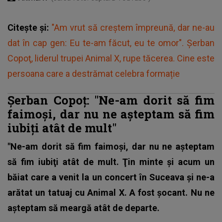
Citește și:
"Am vrut să creștem împreună, dar ne-au
dat în cap gen: Eu te-am făcut, eu te omor". Şerban
Copoţ, liderul trupei Animal X, rupe tăcerea. Cine este
persoana care a destrămat celebra formație
Șerban Copoț: "Ne-am dorit să fim
faimoşi, dar nu ne aşteptam să fim
iubiţi atât de mult"
"Ne-am dorit să fim faimoşi, dar nu ne aşteptam
să fim iubiţi atât de mult. Ţin minte şi acum un
băiat care a venit la un concert în Suceava şi ne-a
arătat un tatuaj cu Animal X. A fost şocant. Nu ne
aşteptam să meargă atât de departe.