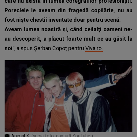
care nu exista în lumea coregrafilor profesionişti.
Poreclele le aveam din fragedă copilărie, nu au
fost nişte chestii inventate doar pentru scenă.
Aveam lumea noastră şi, când ceilalţi oameni ne-
au descoperit, a plăcut foarte mult ce au găsit la
noi"
, a spus Șerban Copoț pentru
Viva.ro.
Animal X
(sursa foto: captură YouTube )