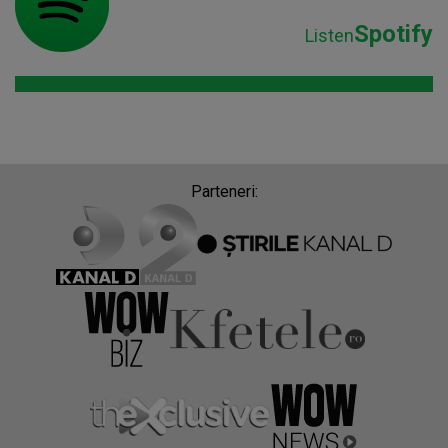
Spotify
Listen
Parteneri: