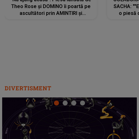
Theo Rose și DOMINO îi poartă pe
SACHA: ""E
ascultători prin AMINTIRI și
o piesă 
REGĂSIRI, iar drumul emoțiilor
imediat pre
trece prin sufletul publicului:
cu mine șt
"Pentru toți cei care au plecat
păstrăm do
departe ca să le fie mai bine"
DIVERTISMENT