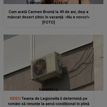
tvmania.libertatea.ro
Cum arată Carmen Brumă la 49 de ani, deși a
mâncat desert zilnic în vacanță: «Nu e noroc!»
[FOTO]
kanald2.ro
VIDEO
Teama de Legionella îi determină pe
români să renunțe la aerul condiționat în plină